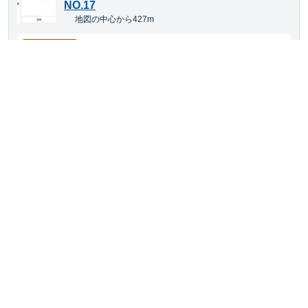
NO.17
地図の中心から427m
3,729
空き待ち可
月額
円(税込)
大型車・SUV
サイズまで対応
平置き
24h利用可
愛知県あま市七宝町鯰橋6丁目20
ＳＯＰＨＩＡ Ｓ
地図の中心から443m
4,917
空き待ち可
月額
円(税込)
中型車
サイズまで対応
平置き
24h利用可
舗装あり
愛知県津島市金柳町北脇168番
381駐車場
地図の中心から555m