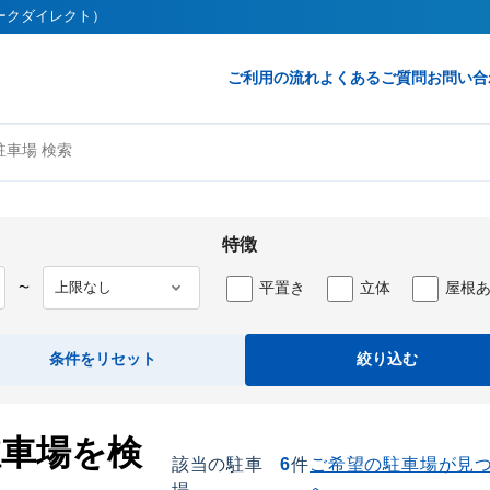
（パークダイレクト）
ご利用の流れ
よくあるご質問
お問い合
車場 検索
特徴
平置き
立体
屋根
〜
条件をリセット
絞り込む
駐車場を検
該当の駐車
6
件
ご希望の駐車場が見