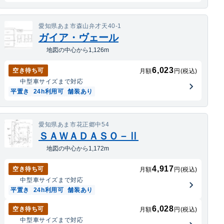
愛知県あま市森山弁才天40-1
ガイア・ヴェール
地図の中心から1,126m
6,023
空き待ち可
月額
円(税込)
中型車
サイズまで対応
平置き
24h利用可
舗装あり
愛知県あま市花正郷中54
ＳＡＷＡＤＡＳＯ－Ⅱ
地図の中心から1,172m
4,917
空き待ち可
月額
円(税込)
中型車
サイズまで対応
平置き
24h利用可
舗装あり
6,028
空き待ち可
月額
円(税込)
中型車
サイズまで対応