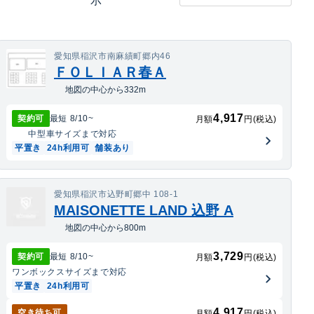
示
愛知県稲沢市南麻績町郷内46
ＦＯＬＩＡＲ春Ａ
地図の中心から332m
4,917
契約可
最短
8/10
~
月額
円(税込)
中型車
サイズまで対応
平置き
24h利用可
舗装あり
愛知県稲沢市込野町郷中 108-1
MAISONETTE LAND 込野 A
地図の中心から800m
3,729
契約可
最短
8/10
~
月額
円(税込)
ワンボックス
サイズまで対応
平置き
24h利用可
4,917
空き待ち可
月額
円(税込)