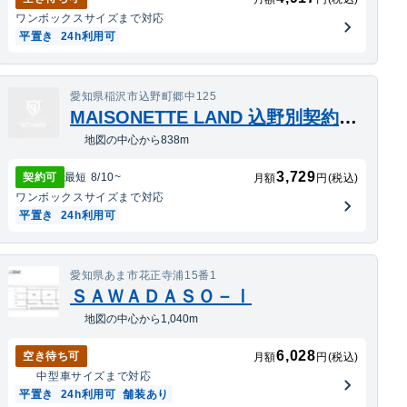
ワンボックス
サイズまで対応
平置き
24h利用可
愛知県稲沢市込野町郷中125
MAISONETTE LAND 込野別契約駐車場
地図の中心から838m
3,729
契約可
最短
8/10
~
月額
円(税込)
ワンボックス
サイズまで対応
平置き
24h利用可
愛知県あま市花正寺浦15番1
ＳＡＷＡＤＡＳＯ－Ⅰ
地図の中心から1,040m
6,028
空き待ち可
月額
円(税込)
中型車
サイズまで対応
平置き
24h利用可
舗装あり