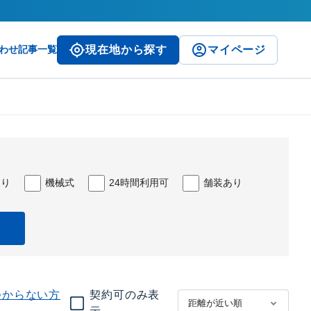
わせ
記事一覧
現在地から探す
マイページ
あり
機械式
24時間利用可
舗装あり
つからない方
契約可のみ表