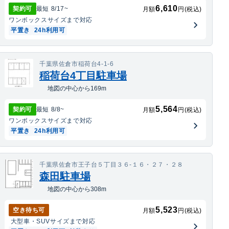
6,610
契約可
最短
8/17
~
月額
円(税込)
ワンボックス
サイズまで対応
平置き
24h利用可
千葉県佐倉市稲荷台4-1-6
稲荷台4丁目駐車場
地図の中心から169m
5,564
契約可
最短
8/8
~
月額
円(税込)
ワンボックス
サイズまで対応
平置き
24h利用可
千葉県佐倉市王子台５丁目３６-１６・２７・２８
森田駐車場
地図の中心から308m
5,523
空き待ち可
月額
円(税込)
大型車・SUV
サイズまで対応