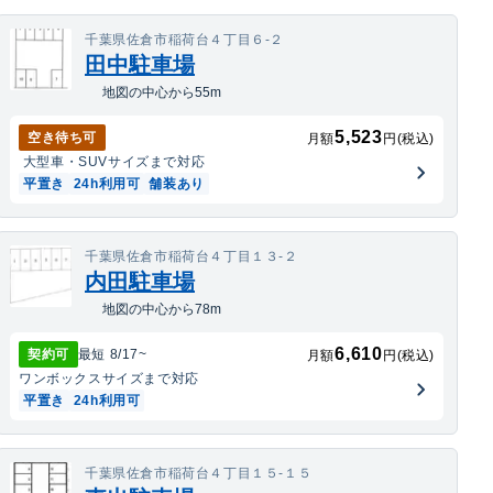
千葉県佐倉市稲荷台４丁目６-２
田中駐車場
地図の中心から55m
5,523
空き待ち可
月額
円(税込)
大型車・SUV
サイズまで対応
平置き
24h利用可
舗装あり
千葉県佐倉市稲荷台４丁目１３-２
内田駐車場
地図の中心から78m
6,610
契約可
最短
8/17
~
月額
円(税込)
ワンボックス
サイズまで対応
平置き
24h利用可
千葉県佐倉市稲荷台４丁目１５-１５