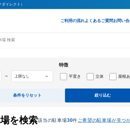
ークダイレクト）
ご利用の流れ
よくあるご質問
お問い合
場 検索
特徴
平置き
立体
屋根
〜
条件をリセット
絞り込む
車場を検索
該当の駐車場
30
件
ご希望の駐車場が見つ