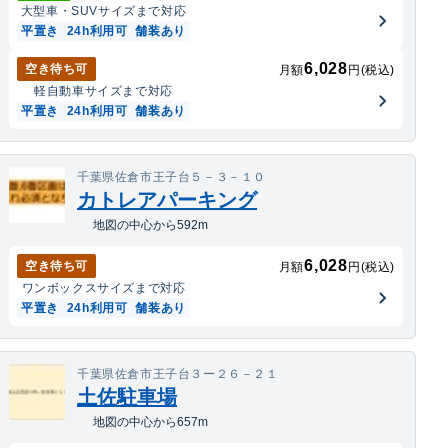
大型車・SUV
サイズまで対応
平置き
24h利用可
舗装あり
6,028
空き待ち可
月額
円(税込)
軽自動車
サイズまで対応
平置き
24h利用可
舗装あり
千葉県佐倉市王子台５－３－１０
カトレアパーキング
地図の中心から592m
6,028
空き待ち可
月額
円(税込)
ワンボックス
サイズまで対応
平置き
24h利用可
舗装あり
千葉県佐倉市王子台３ー２６－２１
土佐駐車場
地図の中心から657m