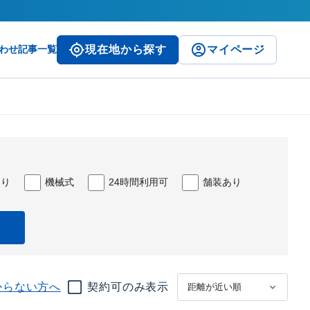
わせ
記事一覧
現在地から探す
マイページ
あり
機械式
24時間利用可
舗装あり
からない方へ
契約可のみ表示