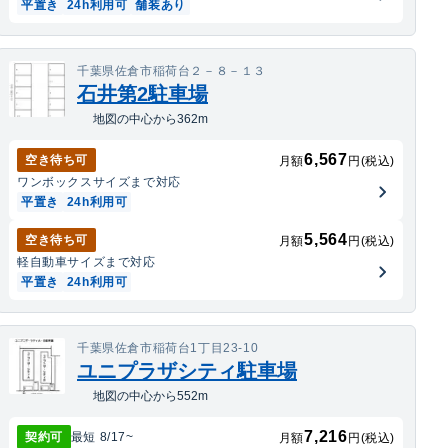
平置き
24h利用可
舗装あり
千葉県佐倉市稲荷台２－８－１３
石井第2駐車場
地図の中心から362m
6,567
空き待ち可
月額
円(税込)
ワンボックス
サイズまで対応
平置き
24h利用可
5,564
空き待ち可
月額
円(税込)
軽自動車
サイズまで対応
平置き
24h利用可
千葉県佐倉市稲荷台1丁目23-10
ユニプラザシティ駐車場
地図の中心から552m
7,216
契約可
最短
8/17
~
月額
円(税込)