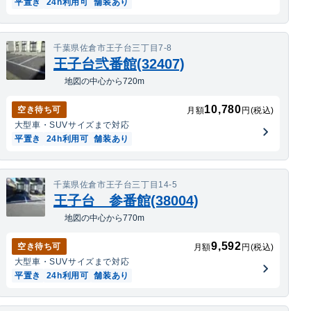
平置き
24h利用可
舗装あり
千葉県佐倉市王子台三丁目7-8
王子台弐番館(32407)
地図の中心から720m
10,780
空き待ち可
月額
円(税込)
大型車・SUV
サイズまで対応
平置き
24h利用可
舗装あり
千葉県佐倉市王子台三丁目14-5
王子台 参番館(38004)
地図の中心から770m
9,592
空き待ち可
月額
円(税込)
大型車・SUV
サイズまで対応
平置き
24h利用可
舗装あり