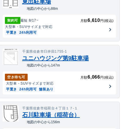
東出駐車場
地図の中心から88m
6,610
契約可
最短
8/17
~
月額
円(税込)
大型車・SUV
サイズまで対応
平置き
24h利用可
千葉県佐倉市臼井田1755-1
ユニハウジング第9駐車場
地図の中心から147m
6,066
空き待ち可
月額
円(税込)
大型車・SUV
サイズまで対応
平置き
24h利用可
舗装あり
千葉県佐倉市稲荷台４丁目１７-１
石川駐車場（稲荷台）
地図の中心から156m