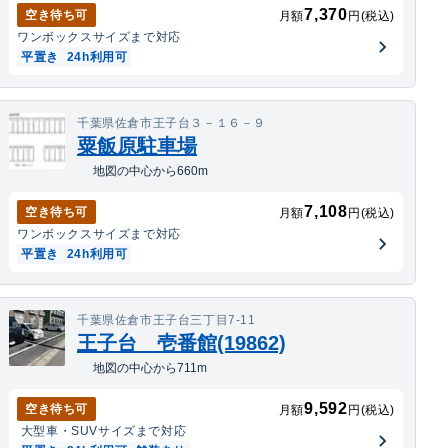
7,370
空き待ち可
月額
円(税込)
ワンボックス
サイズまで対応
平置き
24h利用可
千葉県佐倉市王子台３－１６－９
粟飯原駐車場
地図の中心から660m
7,108
空き待ち可
月額
円(税込)
ワンボックス
サイズまで対応
平置き
24h利用可
千葉県佐倉市王子台三丁目7-11
王子台 壱番館(19862)
地図の中心から711m
9,592
空き待ち可
月額
円(税込)
大型車・SUV
サイズまで対応