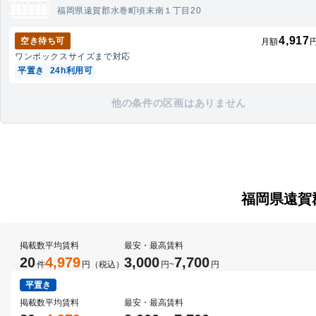
福岡県遠賀郡水巻町頃末南１丁目20
4,917
空き待ち可
月額
ワンボックス
サイズまで対応
平置き
24h利用可
他の条件の区画はありません
福岡県遠賀
掲載数
平均賃料
最安・最高賃料
20
4,979
3,000
7,700
件
円（税込）
円
~
円
平置き
掲載数
平均賃料
最安・最高賃料