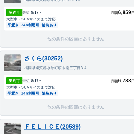
6,859
契約可
最短
8/17
~
月額
大型車・SUV
サイズまで対応
平置き
24h利用可
舗装あり
他の条件の区画はありません
さくら(30252)
福岡県遠賀郡水巻町頃末南三丁目3-4
6,783
契約可
最短
8/17
~
月額
大型車・SUV
サイズまで対応
平置き
24h利用可
舗装あり
他の条件の区画はありません
ＦＥＬＩＣＥ(20589)