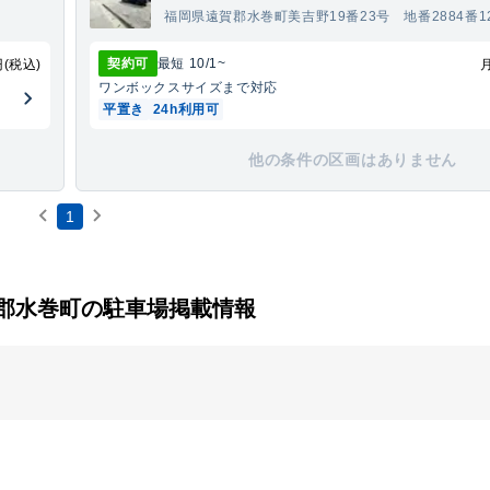
福岡県遠賀郡水巻町美吉野19番23号 地番2884番1
契約可
最短
10/1
~
円(税込)
ワンボックス
サイズまで対応
平置き
24h利用可
他の条件の区画はありません
1
郡水巻町の駐車場掲載情報