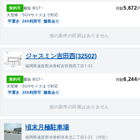
5,672
契約可
最短
8/17
~
月額
大型車・SUV
サイズまで対応
平置き
24h利用可
舗装あり
他の条件の区画はありません
ジャスミン吉田西(32502)
福岡県遠賀郡水巻町吉田西四丁目7-31
6,244
契約可
最短
8/17
~
月額
大型車・SUV
サイズまで対応
平置き
24h利用可
舗装あり
他の条件の区画はありません
頃末月極駐車場
福岡県遠賀郡水巻町頃末北二丁目1-21 （付近）