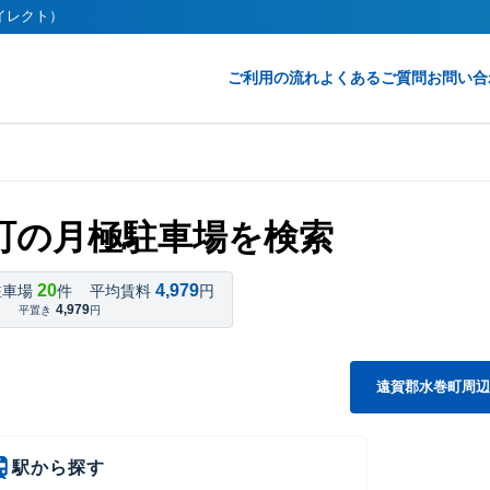
ダイレクト）
ご利用の流れ
よくあるご質問
お問い合
町の月極駐車場を検索
20
4,979
駐車場
件
平均賃料
円
4,979
平置き
円
遠賀郡水巻町周辺
駅から探す