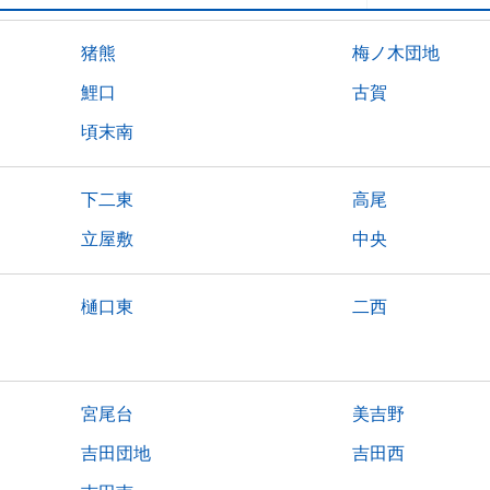
猪熊
梅ノ木団地
鯉口
古賀
頃末南
下二東
高尾
立屋敷
中央
樋口東
二西
宮尾台
美吉野
吉田団地
吉田西