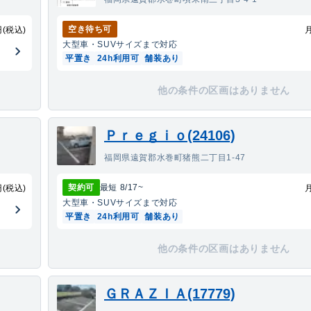
空き待ち可
円(税込)
大型車・SUV
サイズまで対応
平置き
24h利用可
舗装あり
他の条件の区画はありません
Ｐｒｅｇｉｏ(24106)
福岡県遠賀郡水巻町猪熊二丁目1-47
契約可
最短
8/17
~
円(税込)
大型車・SUV
サイズまで対応
平置き
24h利用可
舗装あり
他の条件の区画はありません
ＧＲＡＺＩＡ(17779)