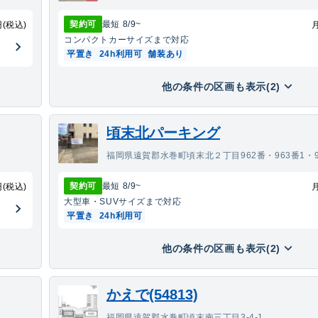
契約可
最短
8/9
~
円(税込)
コンパクトカー
サイズまで対応
平置き
24h利用可
舗装あり
他の条件の区画も表示(2)
頃末北パーキング
福岡県遠賀郡水巻町頃末北２丁目962番・963番1・9
契約可
最短
8/9
~
円(税込)
大型車・SUV
サイズまで対応
平置き
24h利用可
他の条件の区画も表示(2)
かえで(54813)
福岡県遠賀郡水巻町頃末南三丁目3-4-1