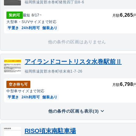
福岡県遠賀郡水巻町猪熊四丁目8-6
6,265
契約可
最短
8/17
~
月額
大型車・SUV
サイズまで対応
平置き
24h利用可
舗装あり
他の条件の区画はありません
アイランドコートリスタ水巻駅前Ⅱ
福岡県遠賀郡水巻町頃末南1-7-26
6,798
空き待ち可
月額
中型車
サイズまで対応
平置き
24h利用可
舗装あり
他の条件の区画も表示(3)
RISO頃末南駐車場