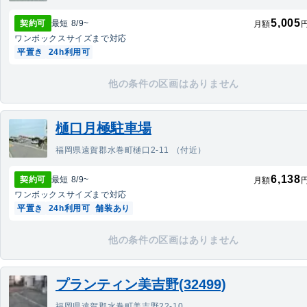
5,005
契約可
最短
8/9
~
月額
ワンボックス
サイズまで対応
平置き
24h利用可
他の条件の区画はありません
樋口月極駐車場
福岡県遠賀郡水巻町樋口2-11 （付近）
6,138
契約可
最短
8/9
~
月額
ワンボックス
サイズまで対応
平置き
24h利用可
舗装あり
他の条件の区画はありません
プランティン美吉野(32499)
福岡県遠賀郡水巻町美吉野22-10