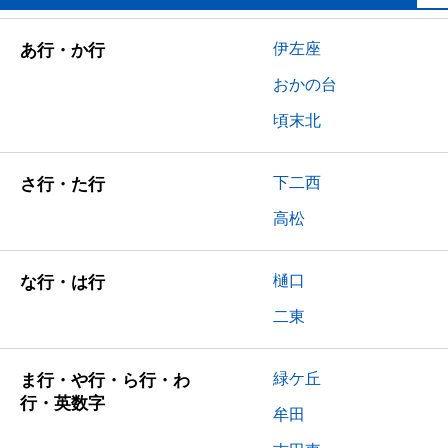
伊左座
あ行・か行
おかの台
頃末北
下二西
さ行・た行
高松
樋口
な行・は行
二東
緑ケ丘
ま行・や行・ら行・わ
行・英数字
牟田