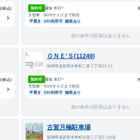
契約可
最短
8/17
~
円(税込)
大型車・SUV
サイズまで対応
平置き
24h利用可
舗装あり
他の条件の区画はありません
ＯＮＥ’Ｓ(11249)
福岡県遠賀郡水巻町二東三丁目12-11
契約可
最短
8/17
~
円(税込)
大型車・SUV
サイズまで対応
平置き
24h利用可
舗装あり
他の条件の区画はありません
古賀月極駐車場
福岡県遠賀郡水巻町古賀二丁目2-1付近