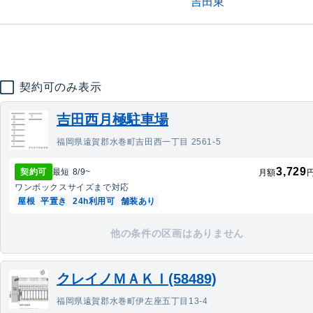
吉田東
契約可のみ表示
吉田西月極駐車場
福岡県遠賀郡水巻町吉田西一丁目 2561-5
3,729
契約可
最短
8/9
~
月額
ワンボックス
サイズまで対応
屋根
平置き
24h利用可
舗装あり
他の条件の区画はありません
クレイノＭＡＫＩ(58489)
福岡県遠賀郡水巻町伊左座五丁目13-4