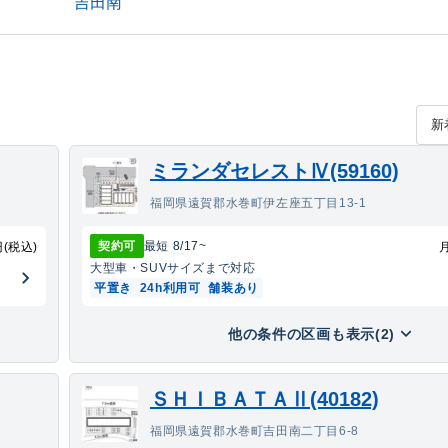
吉田南
ミランダセレストⅣ(59160)
福岡県遠賀郡水巻町伊左座五丁目13-1
契約可
最短
8/17
~
円(税込)
大型車・SUV
サイズまで対応
平置き
24h利用可
舗装あり
他の条件の区画も表示(2)
ＳＨＩＢＡＴＡⅡ(40182)
福岡県遠賀郡水巻町吉田南二丁目6-8