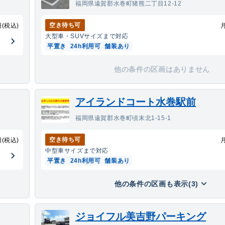
福岡県遠賀郡水巻町猪熊二丁目12-12
空き待ち可
円(税込)
大型車・SUV
サイズまで対応
平置き
24h利用可
舗装あり
他の条件の区画はありません
アイランドコート水巻駅前
福岡県遠賀郡水巻町頃末北1-15-1
空き待ち可
円(税込)
中型車
サイズまで対応
平置き
24h利用可
舗装あり
他の条件の区画も表示(3)
ジョイフル美吉野パーキング