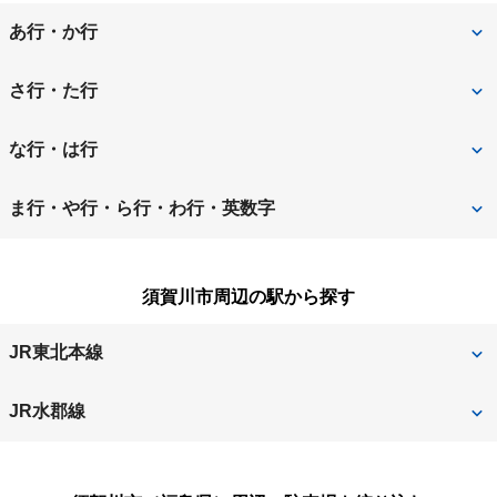
あ行・か行
会津若松市
石川郡平田村
さ行・た行
いわき市
岩瀬郡鏡石町
白河市
須賀川市
な行・は行
大沼郡会津美里町
喜多方市
相馬郡新地町
相馬市
西白河郡西郷村
西白河郡矢吹町
ま行・や行・ら行・わ行・英数字
郡山市
田村郡三春町
田村市
二本松市
東白川郡棚倉町
南相馬市
本宮市
須賀川市周辺の駅から探す
伊達郡川俣町
伊達郡桑折町
福島市
双葉郡富岡町
伊達市
JR東北本線
双葉郡浪江町
須賀川
JR水郡線
川東