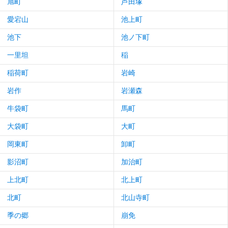
旭町
芦田塚
愛宕山
池上町
池下
池ノ下町
一里坦
稲
稲荷町
岩崎
岩作
岩瀬森
牛袋町
馬町
大袋町
大町
岡東町
卸町
影沼町
加治町
上北町
北上町
北町
北山寺町
季の郷
崩免