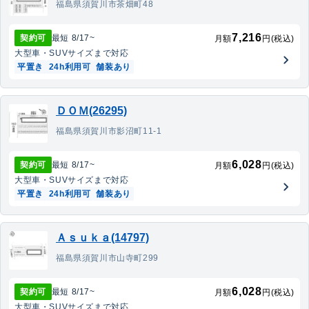
福島県須賀川市茶畑町48
7,216
契約可
最短
8/17
~
月額
円(税込)
大型車・SUV
サイズまで対応
平置き
24h利用可
舗装あり
ＤＯＭ(26295)
福島県須賀川市影沼町11-1
6,028
契約可
最短
8/17
~
月額
円(税込)
大型車・SUV
サイズまで対応
平置き
24h利用可
舗装あり
Ａｓｕｋａ(14797)
福島県須賀川市山寺町299
6,028
契約可
最短
8/17
~
月額
円(税込)
大型車・SUV
サイズまで対応