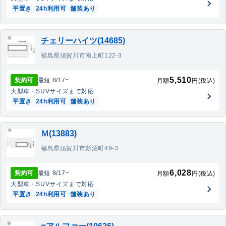
平置き
24h利用可
舗装あり
チェリーハイツ(14685)
福島県須賀川市南上町122-3
5,510
契約可
最短
8/17
~
月額
円(税込)
大型車・SUV
サイズまで対応
平置き
24h利用可
舗装あり
Ｍ(13883)
福島県須賀川市影沼町49-3
6,028
契約可
最短
8/17
~
月額
円(税込)
大型車・SUV
サイズまで対応
平置き
24h利用可
舗装あり