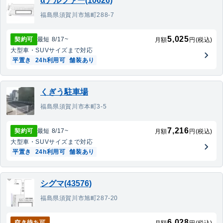
αアルファー(10626)
福島県須賀川市旭町288-7
5,025
契約可
最短
8/17
~
月額
円(税込)
大型車・SUV
サイズまで対応
平置き
24h利用可
舗装あり
くぎう駐車場
福島県須賀川市本町3-5
7,216
契約可
最短
8/17
~
月額
円(税込)
大型車・SUV
サイズまで対応
平置き
24h利用可
舗装あり
シグマ(43576)
福島県須賀川市旭町287-20
6,028
空き待ち可