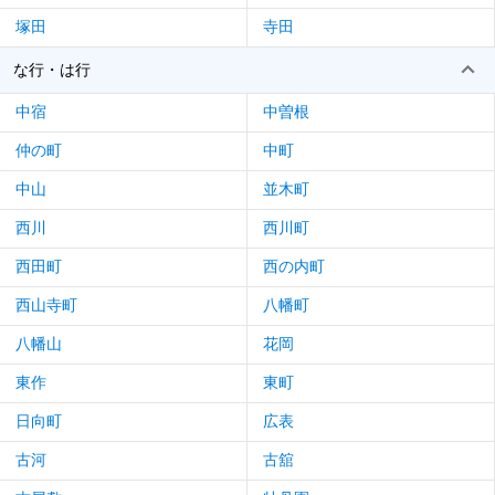
塚田
寺田
な行・は行
中宿
中曽根
仲の町
中町
中山
並木町
西川
西川町
西田町
西の内町
西山寺町
八幡町
八幡山
花岡
東作
東町
日向町
広表
古河
古舘