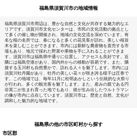
福島県須賀川市の地域情報
福島県須賀川市周辺は、豊かな自然と文化が共存する魅力的なエ
リアです。須賀川市文化センターは、市民の文化活動の拠点とし
て多くの催し物が開催され、地域の文化交流を深めています。有
名な桜の名所では、春になると多くの花見客が訪れ、美しい桜並
木を楽しむことができます。市内には新鮮な農産物を直売する市
場もあり、地元で採れた野菜や果物を手に入れることができま
す。須賀川市は福島県中通りに位置し、アクセスも良好です。近
隣には福島空港があり、国内外からの移動が容易です。また、隣
接する玉川村も自然豊かで、訪れる人々を魅了します。市内には
須賀川牡丹園があり、牡丹の美しい花々が咲き誇る様子は圧巻で
す。この地域では、毎年11月に松明あかしという伝統的な火祭り
が行われ、多くの観光客を魅了します。また、産みの親である円
谷英二が生まれ育った地でもあり、彼が生み出したウルトラマン
の像が市内に点在しています。須賀川市は、歴史と自然、文化が
調和した魅力的な地域です。
福島県の他の市区町村から探す
市区郡