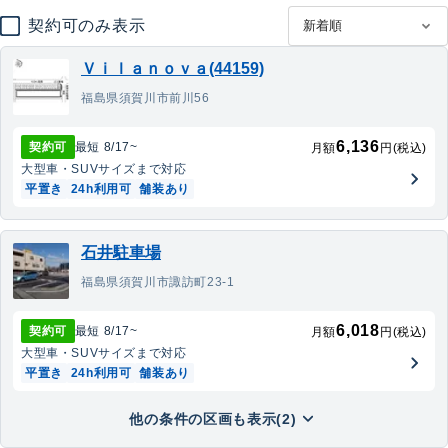
契約可のみ表示
Ｖｉｌａｎｏｖａ(44159)
福島県須賀川市前川56
6,136
契約可
最短
8/17
~
月額
円(税込)
大型車・SUV
サイズまで対応
平置き
24h利用可
舗装あり
石井駐車場
福島県須賀川市諏訪町23-1
6,018
契約可
最短
8/17
~
月額
円(税込)
大型車・SUV
サイズまで対応
平置き
24h利用可
舗装あり
他の条件の区画も表示(2)