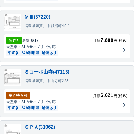
ＭⅢ(37220)
福島県須賀川市影沼町49-1
7,809
契約可
最短
8/17
~
月額
円(税込)
大型車・SUV
サイズまで対応
平置き
24h利用可
舗装あり
Ｓコーポ山寺(47113)
福島県須賀川市山寺町223
6,621
空き待ち可
月額
円(税込)
大型車・SUV
サイズまで対応
平置き
24h利用可
舗装あり
ＳＰＡ(31062)