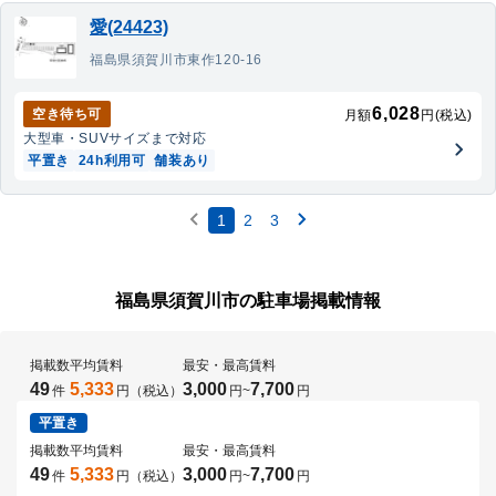
愛(24423)
福島県須賀川市東作120-16
6,028
空き待ち可
月額
円(税込)
大型車・SUV
サイズまで対応
平置き
24h利用可
舗装あり
1
2
3
福島県須賀川市の駐車場掲載情報
掲載数
平均賃料
最安・最高賃料
49
5,333
3,000
7,700
件
円（税込）
円
~
円
平置き
掲載数
平均賃料
最安・最高賃料
49
5,333
3,000
7,700
件
円（税込）
円
~
円