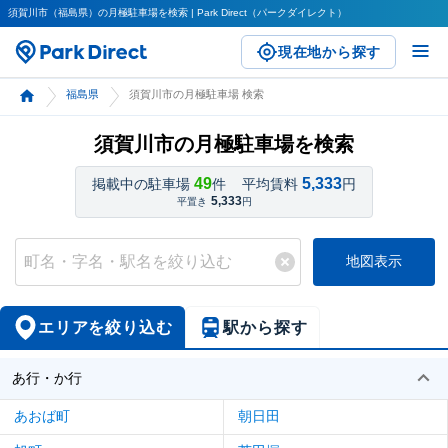
須賀川市（福島県）の月極駐車場を検索 | Park Direct（パークダイレクト）
現在地から探す
福島県
須賀川市の月極駐車場 検索
須賀川市の月極駐車場を検索
49
5,333
掲載中の駐車場
件
平均賃料
円
5,333
平置き
円
地図表示
エリアを絞り込む
駅から探す
あ行・か行
あおば町
朝日田