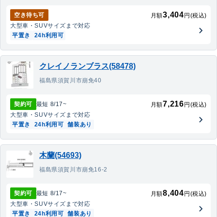
3,404
空き待ち可
月額
円(税込)
大型車・SUV
サイズまで対応
平置き
24h利用可
クレイノランブラス(58478)
福島県須賀川市崩免40
7,216
契約可
最短
8/17
~
月額
円(税込)
大型車・SUV
サイズまで対応
平置き
24h利用可
舗装あり
木蘭(54693)
福島県須賀川市崩免16-2
8,404
契約可
最短
8/17
~
月額
円(税込)
大型車・SUV
サイズまで対応
平置き
24h利用可
舗装あり