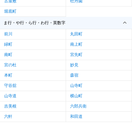
古屋敷
牡丹園
堀底町
ま行・や行・ら行・わ行・英数字
前川
丸田町
緑町
南上町
南町
宮先町
宮の杜
妙見
本町
森宿
守谷舘
山寺町
山寺道
横山町
吉美根
六郎兵衛
六軒
和田道