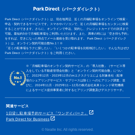
（パークダイレクト）
Park Direct（パークダイレクト）は、現在地周辺、近くの月極駐車場をオンラインで検索・
申込・契約できるサービスです。スマホやパソコンで、近くの月極駐車場をカンタンに検索
することができます。さらに、オンラインで申込、契約し、クレジットカードでの決済まで
可能。最短約5分で月極駐車場をご利用いただけます。また、満車の時には「空き待ち予約」
をすれば、空きになった時点でメール連絡を受け取れます。 Park Direct（パークダイレク
ト）は、オンライン契約可能台数No.1！※
「近くの駐車場をラクに探したい」「いくつかの駐車場を比較検討したい」 そんな方はぜひ
Park Direct（パークダイレクト）をご利用ください。
※「月極駐車場のオンライン契約サービス」の「導入社数」（サービス導
入をしている不動産管理会社数）と「オンライン契約可能台数」につい
て、2022年12月・2023年12月の㈱エクスクリエによる対象各社（駐車
場のシェアリングサービス・サブリースは除く）へのヒアリング調査、並
びに、2024年11月・2025年11～12月の株式会社未来トレンド研究機構
によるサービス提供事業者に対するヒアリング調査及びデスクリサーチ。
関連サービス
1日貸し駐車場予約サービス「ワンデイパーク」
Park Direct for Business
© Nealle Inc. All rights reserved.