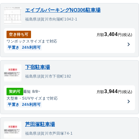
エイブルパーキングNO306駐車場
福島県須賀川市向陽町1042-1
3,404
空き待ち可
月額
円(税込)
ワンボックス
サイズまで対応
平置き
24h利用可
下宿駐車場
福島県須賀川市下宿町182
3,944
契約可
最短
8/8
~
月額
円(税込)
大型車・SUV
サイズまで対応
平置き
24h利用可
芦田塚駐車場
福島県須賀川市芦田塚74-1