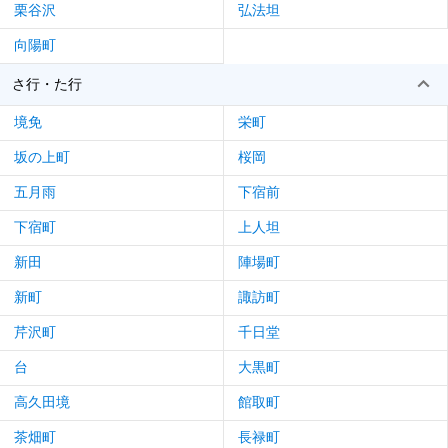
栗谷沢
弘法坦
向陽町
さ行・た行
境免
栄町
坂の上町
桜岡
五月雨
下宿前
下宿町
上人坦
新田
陣場町
新町
諏訪町
芹沢町
千日堂
台
大黒町
高久田境
館取町
茶畑町
長禄町