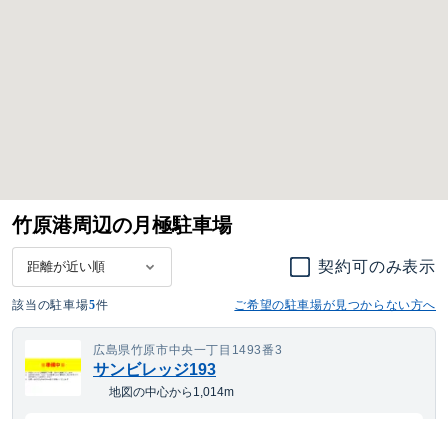
竹原港周辺の月極駐車場
契約可のみ表示
該当の駐車場
5
件
ご希望の駐車場が見つからない方へ
広島県竹原市中央一丁目1493番3
サンビレッジ193
地図の中心から1,014m
---
空き待ち可
月額
円(税込)