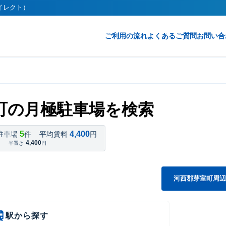
ダイレクト）
ご利用の流れ
よくあるご質問
お問い合
町の月極駐車場を検索
5
4,400
駐車場
件
平均賃料
円
4,400
平置き
円
河西郡芽室町周辺
駅から探す