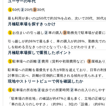
ユーザーの年代
1
50代
2
20代
3
30代
最も利用が多いのは50代で約32%を占め、次いで20代、30代
月極駐車場を探すきっかけ
1
お住まいの引っ越し
2
車の購入
3
勤務先で駐車場が必要に
引っ越しが約36%で最も多く、車の購入が約28%、勤務先で
しを始める主なきっかけとなっていることがわかります。
月極駐車場探しで重視したポイント
1
駐車場への距離
2
費用（賃料や初期費用など）
3
屋根あり
駐車場への距離を最優先する方が8割を超えており、日常の利
討事項に比べ、距離が圧倒的に重視される傾向が見られます。
現地やストリートビューで何を確認したか
1
駐車場の所在地
2
徒歩での所要時間
2
車の出入りのしやす
「駐車場の所在地」の確認が約47%と最も多く、立地の正確
「車の出入りのしやすさ」（約9%）、3位の「設備」（約6