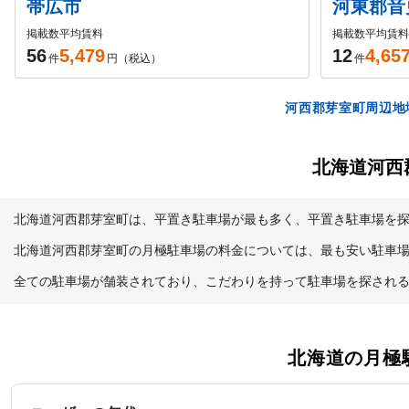
帯広市
河東郡音
掲載数
平均賃料
掲載数
平均賃料
56
5,479
12
4,65
件
円（税込）
件
河西郡芽室町周辺地域
北海道河西
北海道河西郡芽室町は、平置き駐車場が最も多く、平置き駐車場を探
北海道河西郡芽室町の月極駐車場の料金については、最も安い駐車場が約4
全ての駐車場が舗装されており、こだわりを持って駐車場を探され
北海道
の月極