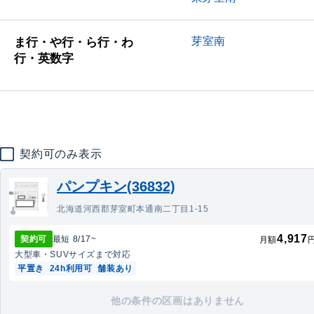
芽室南
ま行・や行・ら行・わ
行・英数字
契約可のみ表示
パンプキン(36832)
北海道河西郡芽室町本通南二丁目1-15
4,917
契約可
最短
8/17
~
月額
大型車・SUV
サイズまで対応
平置き
24h利用可
舗装あり
他の条件の区画はありません