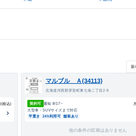
マルブル Ａ(34113)
北海道河西郡芽室町東七条二丁目2-9
契約可
最短
8/17
~
円(税込)
大型車・SUV
サイズまで対応
平置き
24h利用可
舗装あり
他の条件の区画はありません