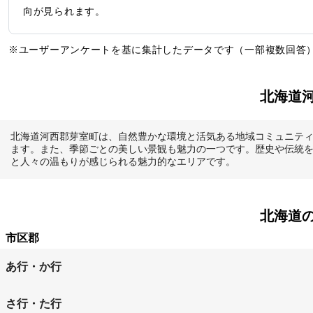
向が見られます。
※ユーザーアンケートを基に集計したデータです（一部複数回答
北海道
北海道河西郡芽室町は、自然豊かな環境と活気ある地域コミュニテ
ます。また、季節ごとの美しい景観も魅力の一つです。歴史や伝統
と人々の温もりが感じられる魅力的なエリアです。
北海道
市区郡
あ行・か行
旭川市
虻田郡倶知安町
石
さ行・た行