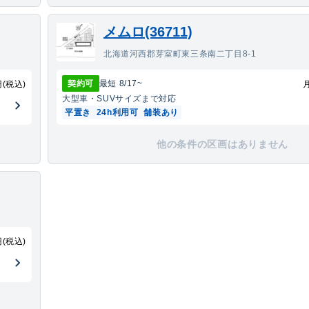
メムロ(36711)
北海道河西郡芽室町東三条南二丁目8-1
契約可
最短
8/17
~
円(税込)
大型車・SUV
サイズまで対応
平置き
24h利用可
舗装あり
他の条件の区画はありません
円(税込)