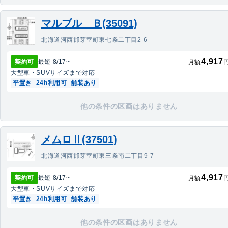
マルブル Ｂ(35091)
北海道河西郡芽室町東七条二丁目2-6
4,917
契約可
最短
8/17
~
月額
大型車・SUV
サイズまで対応
平置き
24h利用可
舗装あり
他の条件の区画はありません
メムロⅡ(37501)
北海道河西郡芽室町東三条南二丁目9-7
4,917
契約可
最短
8/17
~
月額
大型車・SUV
サイズまで対応
平置き
24h利用可
舗装あり
他の条件の区画はありません