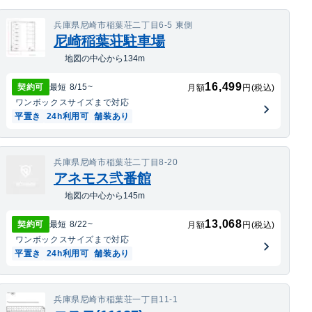
兵庫県尼崎市稲葉荘二丁目6-5 東側
尼崎稲葉荘駐車場
地図の中心から134m
16,499
契約可
最短
8/15
~
月額
円(税込)
ワンボックス
サイズまで対応
平置き
24h利用可
舗装あり
兵庫県尼崎市稲葉荘二丁目8-20
アネモス弐番館
地図の中心から145m
13,068
契約可
最短
8/22
~
月額
円(税込)
ワンボックス
サイズまで対応
平置き
24h利用可
舗装あり
兵庫県尼崎市稲葉荘一丁目11-1