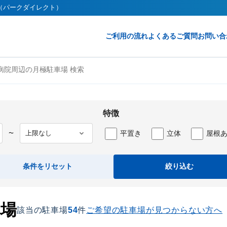
ct（パークダイレクト）
ご利用の流れ
よくあるご質問
お問い合
病院周辺の月極駐車場 検索
特徴
平置き
立体
屋根
〜
条件をリセット
絞り込む
車場
該当の駐車場
54
件
ご希望の駐車場が見つからない方へ