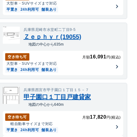
大型車・SUV
サイズまで対応
平置き
24h利用可
舗装あり
兵庫県尼崎市水堂町二丁目9-5
Ｚｅｐｈｙｒ(19055)
地図の中心から635m
16,091
空き待ち可
月額
円(税込)
大型車・SUV
サイズまで対応
平置き
24h利用可
舗装あり
兵庫県西宮市甲子園口１丁目１５－７
甲子園口１丁目戸建貸家
地図の中心から640m
17,820
空き待ち可
月額
円(税込)
軽自動車
サイズまで対応
平置き
24h利用可
舗装あり