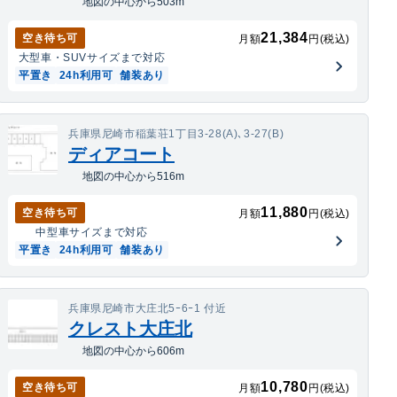
地図の中心から503m
21,384
空き待ち可
月額
円(税込)
大型車・SUV
サイズまで対応
平置き
24h利用可
舗装あり
兵庫県尼崎市稲葉荘1丁目3-28(A)､3-27(B)
ディアコート
地図の中心から516m
11,880
空き待ち可
月額
円(税込)
中型車
サイズまで対応
平置き
24h利用可
舗装あり
兵庫県尼崎市大庄北5ｰ6ｰ1 付近
クレスト大庄北
地図の中心から606m
10,780
空き待ち可
月額
円(税込)