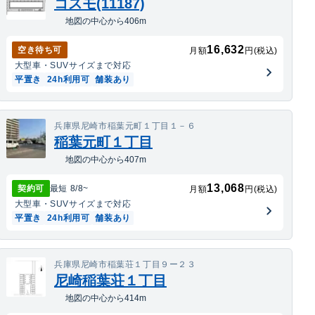
コスモ(11187)
地図の中心から406m
16,632
空き待ち可
月額
円(税込)
大型車・SUV
サイズまで対応
平置き
24h利用可
舗装あり
兵庫県尼崎市稲葉元町１丁目１－６
稲葉元町１丁目
地図の中心から407m
13,068
契約可
最短
8/8
~
月額
円(税込)
大型車・SUV
サイズまで対応
平置き
24h利用可
舗装あり
兵庫県尼崎市稲葉荘１丁目９ー２３
尼崎稲葉荘１丁目
地図の中心から414m