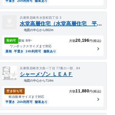
平置き
24h利用可
舗装あり
兵庫県尼崎市水堂町四丁目 3
水堂高層住宅（水堂高層住宅 平面屋根
地図の中心から662m
20,196
契約可
最短
8/8
~
月額
円(税込)
ワンボックス
サイズまで対応
屋根
平置き
24h利用可
舗装あり
兵庫県尼崎市大島一丁目 77番の一部、84
シャーメゾン ＬＥＡＦ
地図の中心から714m
11,880
空き待ち可
月額
円(税込)
軽自動車
サイズまで対応
平置き
24h利用可
舗装あり