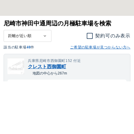
尼崎市神田中通周辺の月極駐車場を検索
契約可のみ表示
該当の駐車場
40
件
ご希望の駐車場が見つからない方へ
兵庫県尼崎市西御園町152 付近
クレスト西御園町
地図の中心から267m
15,444
空き待ち可
月額
円(税込)
大型車・SUV
サイズまで対応
平置き
24h利用可
兵庫県尼崎市建家町３７、４５
尼崎建家町第２
地図の中心から365m