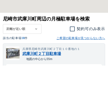
尼崎市武庫川町周辺の月極駐車場を検索
契約可のみ表示
該当の駐車場
18
件
ご希望の駐車場が見つからない方へ
兵庫県尼崎市武庫川町２丁目１０番地の１
武庫川町２丁目駐車場
地図の中心から55m
8,404
空き待ち可
月額
円(税込)
中型車
サイズまで対応
屋根
機械式
24h利用可
舗装あり
兵庫県尼崎市大庄西町四丁目5-23
千鳥荘 駐車場
地図の中心から251m