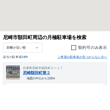
尼崎市額田町周辺の月極駐車場を検索
契約可のみ表示
該当の駐車場
34
件
ご希望の駐車場が見つからない方へ
兵庫県尼崎市額田町２ー１７
尼崎額田町第２
地図の中心から158m
14,256
契約可
最短
8/9
~
月額
円(税込)
大型車・SUV
サイズまで対応
平置き
24h利用可
舗装あり