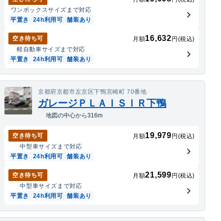
ワンボックス
サイズまで対応
平置き
24h利用可
舗装あり
16,632
空き待ち可
月額
円(税込)
軽自動車
サイズまで対応
平置き
24h利用可
舗装あり
京都府京都市左京区下鴨宮崎町 70番地
ガレージＰＬＡＩＳＩＲ下鴨
地図の中心から316m
19,979
空き待ち可
月額
円(税込)
中型車
サイズまで対応
平置き
24h利用可
舗装あり
21,599
空き待ち可
月額
円(税込)
中型車
サイズまで対応
平置き
24h利用可
舗装あり