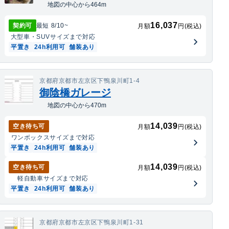
地図の中心から464m
16,037
契約可
最短
8/10
~
月額
円(税込)
大型車・SUV
サイズまで対応
平置き
24h利用可
舗装あり
京都府京都市左京区下鴨泉川町1-4
御陰橋ガレージ
地図の中心から470m
14,039
空き待ち可
月額
円(税込)
ワンボックス
サイズまで対応
平置き
24h利用可
舗装あり
14,039
空き待ち可
月額
円(税込)
軽自動車
サイズまで対応
平置き
24h利用可
舗装あり
京都府京都市左京区下鴨泉川町1-31