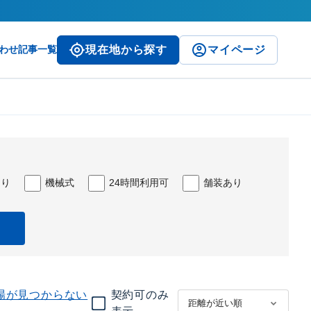
わせ
記事一覧
現在地から探す
マイページ
あり
機械式
24時間利用可
舗装あり
場が見つからない
契約可のみ