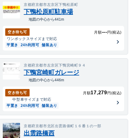
京都府京都市左京区下鴨松原町
下鴨松原町駐車場
地図の中心から441m
---
空き待ち可
月額
円(税込)
ワンボックス
サイズまで対応
平置き
24h利用可
舗装あり
京都府京都市左京区下鴨宮崎町９４
下鴨宮崎町ガレージ
地図の中心から446m
17,279
空き待ち可
月額
円(税込)
中型車
サイズまで対応
平置き
24h利用可
舗装あり
京都府京都市北区出雲路俵町１６番１の一部
出雲路橋西