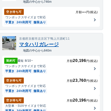
地図の中心から746m
---
空き待ち可
月額
円(税込)
ワンボックス
サイズまで対応
平置き
24h利用可
舗装あり
京都府京都市左京区下鴨上川原町11
マタハリガレージ
地図の中心から840m
20,196
契約可
最短
8/10
~
月額
円(税込)
ワンボックス
サイズまで対応
平置き
24h利用可
舗装あり
23,760
空き待ち可
月額
円(税込)
ワンボックス
サイズまで対応
平置き
24h利用可
舗装あり
20,196
空き待ち可
月額
円(税込)
大型車・SUV
サイズまで対応
平置き
24h利用可
舗装あり