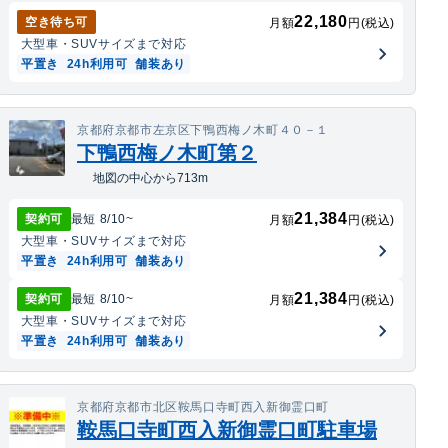
22,180
空き待ち可
月額
円(税込)
大型車・SUV
サイズまで対応
平置き
24h利用可
舗装あり
京都府京都市左京区下鴨西梅ノ木町４０－１
下鴨西梅ノ木町第２
地図の中心から713m
21,384
契約可
最短
8/10
~
月額
円(税込)
大型車・SUV
サイズまで対応
平置き
24h利用可
舗装あり
21,384
契約可
最短
8/10
~
月額
円(税込)
大型車・SUV
サイズまで対応
平置き
24h利用可
舗装あり
京都府京都市北区鞍馬口寺町西入新御霊口町
鞍馬口寺町西入新御霊口町駐車場