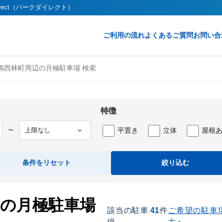
rect（パークダイレクト）
ご利用の流れ
よくあるご質問
お問い合
鴨西林町周辺の月極駐車場 検索
特徴
平置き
立体
屋根
〜
条件をリセット
絞り込む
辺の月極駐車場
該当の駐車
41
件
ご希望の駐車