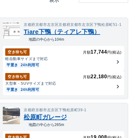
表示
京都府京都市左京区京都府京都市左京区下鴨松原町51-1
Tiare下鴨（ティアレ下鴨）
地図の中心から104m
17,744
空き待ち可
月額
円(税込)
軽自動車
サイズまで対応
平置き
24h利用可
22,180
空き待ち可
月額
円(税込)
大型車・SUV
サイズまで対応
平置き
24h利用可
京都府京都市左京区下鴨松原町39-1
松原町ガレージ
地図の中心から265m
19,008
空き待ち可
月額
円(税込)