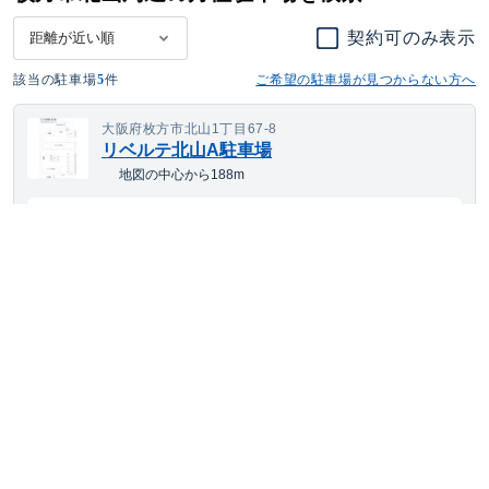
契約可のみ表示
該当の駐車場
5
件
ご希望の駐車場が見つからない方へ
大阪府枚方市北山1丁目67-8
リベルテ北山A駐車場
地図の中心から188m
9,862
空き待ち可
月額
円(税込)
ワンボックス
サイズまで対応
平置き
24h利用可
舗装あり
大阪府枚方市長尾家具町
長尾家具町駐車場
地図の中心から641m
---
空き待ち可
月額
円(税込)
ワンボックス
サイズまで対応
平置き
24h利用可
舗装あり