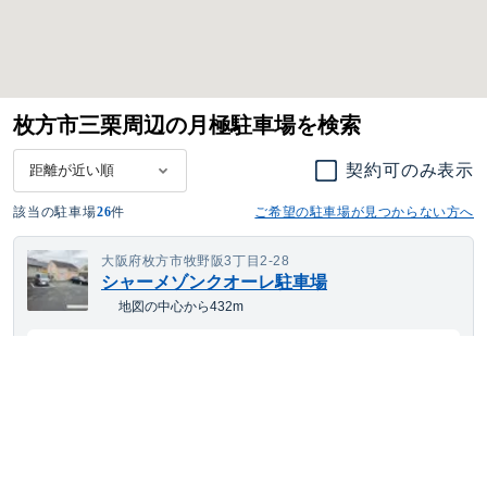
枚方市三栗周辺の月極駐車場を検索
契約可のみ表示
該当の駐車場
26
件
ご希望の駐車場が見つからない方へ
大阪府枚方市牧野阪3丁目2-28
シャーメゾンクオーレ駐車場
地図の中心から432m
11,957
空き待ち可
月額
円(税込)
ワンボックス
サイズまで対応
平置き
24h利用可
大阪府枚方市渚栄町３１－１・Ｂ棟３１－２