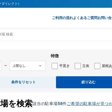
ークダイレクト）
ご利用の流れ
よくあるご質問
お問い合
場 検索
特徴
平置き
立体
屋根
〜
条件をリセット
絞り込む
車場を検索
該当の駐車場
58
件
ご希望の駐車場が見つ