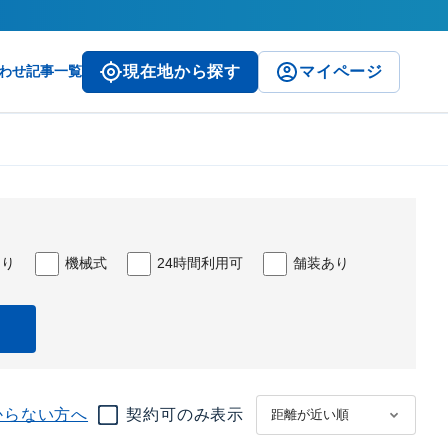
わせ
記事一覧
現在地から探す
マイページ
あり
機械式
24時間利用可
舗装あり
からない方へ
契約可のみ表示