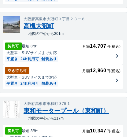
大阪府高槻市大冠町３丁目２３ー８
高槻大冠町
地図の中心から201m
14,707
契約可
最短
8/9
~
月額
円(税込)
大型車・SUV
サイズまで対応
平置き
24h利用可
舗装あり
12,960
空き待ち可
月額
円(税込)
大型車・SUV
サイズまで対応
平置き
24h利用可
舗装あり
大阪府高槻市東和町 376-1
東和モータープール（東和町）
地図の中心から217m
10,347
契約可
最短
8/9
~
月額
円(税込)