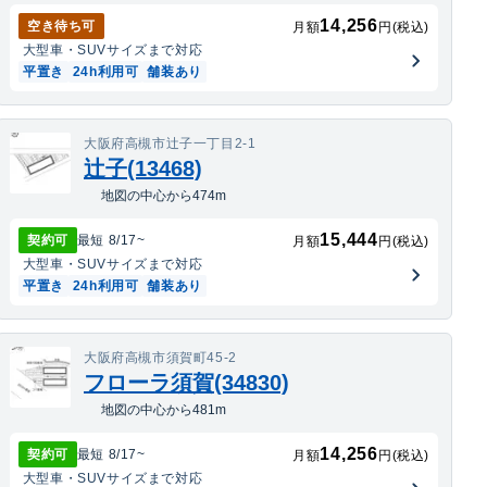
14,256
空き待ち可
月額
円(税込)
大型車・SUV
サイズまで対応
平置き
24h利用可
舗装あり
大阪府高槻市辻子一丁目2-1
辻子(13468)
地図の中心から474m
15,444
契約可
最短
8/17
~
月額
円(税込)
大型車・SUV
サイズまで対応
平置き
24h利用可
舗装あり
大阪府高槻市須賀町45-2
フローラ須賀(34830)
地図の中心から481m
14,256
契約可
最短
8/17
~
月額
円(税込)
大型車・SUV
サイズまで対応