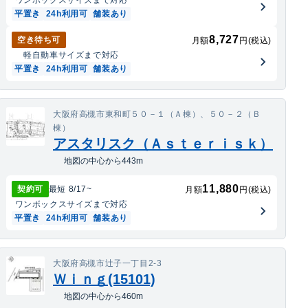
ワンボックス
サイズまで対応
平置き
24h利用可
舗装あり
8,727
空き待ち可
月額
円(税込)
軽自動車
サイズまで対応
平置き
24h利用可
舗装あり
大阪府高槻市東和町５０－１（Ａ棟）、５０－２（Ｂ
棟）
アスタリスク（Ａｓｔｅｒｉｓｋ）
地図の中心から443m
11,880
契約可
最短
8/17
~
月額
円(税込)
ワンボックス
サイズまで対応
平置き
24h利用可
舗装あり
大阪府高槻市辻子一丁目2-3
Ｗｉｎｇ(15101)
地図の中心から460m