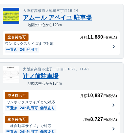
大阪府高槻市大冠町三丁目19-24
アムール アベイユ 駐車場
地図の中心から123m
11,880
空き待ち可
月額
円(税込)
ワンボックス
サイズまで対応
平置き
24h利用可
大阪府高槻市辻子一丁目 118-2、119-2
辻ノ前駐車場
地図の中心から184m
10,887
空き待ち可
月額
円(税込)
ワンボックス
サイズまで対応
平置き
24h利用可
舗装あり
8,727
空き待ち可
月額
円(税込)
軽自動車
サイズまで対応
平置き
24h利用可
舗装あり