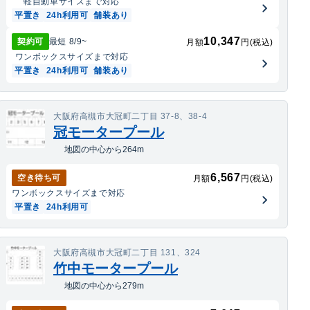
軽自動車
サイズまで対応
平置き
24h利用可
舗装あり
10,347
契約可
最短
8/9
~
月額
円(税込)
ワンボックス
サイズまで対応
平置き
24h利用可
舗装あり
大阪府高槻市大冠町二丁目 37-8、38-4
冠モータープール
地図の中心から264m
6,567
空き待ち可
月額
円(税込)
ワンボックス
サイズまで対応
平置き
24h利用可
大阪府高槻市大冠町二丁目 131、324
竹中モータープール
地図の中心から279m