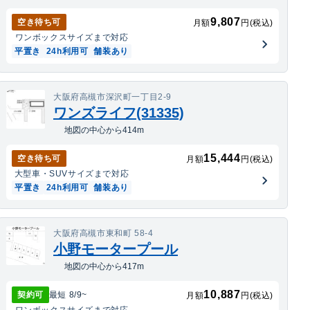
9,807
空き待ち可
月額
円(税込)
ワンボックス
サイズまで対応
平置き
24h利用可
舗装あり
大阪府高槻市深沢町一丁目2-9
ワンズライフ(31335)
地図の中心から414m
15,444
空き待ち可
月額
円(税込)
大型車・SUV
サイズまで対応
平置き
24h利用可
舗装あり
大阪府高槻市東和町 58-4
小野モータープール
地図の中心から417m
10,887
契約可
最短
8/9
~
月額
円(税込)