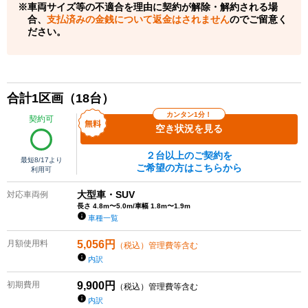
車両サイズ等の不適合を理由に契約が解除・解約される場
合、
支払済みの金銭について返金はされません
のでご留意く
ださい。
合計
1
区画（
18
台）
カンタン1分！
契約可
空き状況を見る
２台以上のご契約を
最短
8/17
より
ご希望の方はこちらから
利用可
大型車・SUV
対応車両例
長さ 4.8m〜5.0m/車幅 1.8m〜1.9m
車種一覧
月額使用料
5,056
円
（税込）管理費等含む
内訳
初期費用
9,900
円
（税込）管理費等含む
内訳