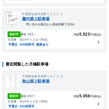
千葉県佐倉市井野１１２１-１
藤代第２駐車場
問い合わせ拠点から直線距離で103m
5,523
契約可
最短
10/1
~
月額
円(税込)
大型車・SUV
サイズまで対応
平置き
24h利用可
舗装あり
最近閲覧した月極駐車場
千葉県佐倉市井野１３７３-２
秋山第２駐車場
5,056
契約可
最短
8/17
~
月額
円(税込)
大型車・SUV
サイズまで対応
平置き
24h利用可