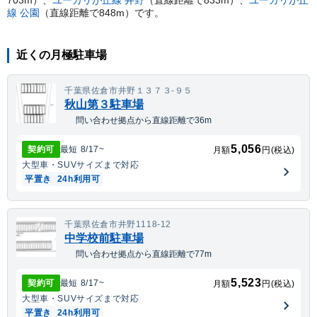
703
m）
、
ユーカリが丘線
井野
（直線距離で
833
m）
、
ユーカリが丘
線
公園
（直線距離で
848
m）
です。
近くの月極駐車場
千葉県佐倉市井野１３７３-９５
秋山第３駐車場
問い合わせ拠点から直線距離で36m
5,056
契約可
最短
8/17
~
月額
円(税込)
大型車・SUV
サイズまで対応
平置き
24h利用可
千葉県佐倉市井野1118-12
中学校前駐車場
問い合わせ拠点から直線距離で77m
5,523
契約可
最短
8/17
~
月額
円(税込)
大型車・SUV
サイズまで対応
平置き
24h利用可