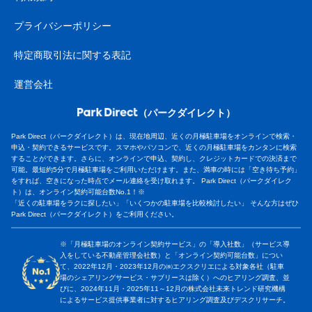
プライバシーポリシー
特定商取引法に関する表記
運営会社
（パークダイレクト）
Park Direct（パークダイレクト）は、現在地周辺、近くの月極駐車場をオンラインで検索・
申込・契約できるサービスです。スマホやパソコンで、近くの月極駐車場をカンタンに検索
することができます。さらに、オンラインで申込、契約し、クレジットカードでの決済まで
可能。最短約5分で月極駐車場をご利用いただけます。また、満車の時には「空き待ち予約」
をすれば、空きになった時点でメール連絡を受け取れます。 Park Direct（パークダイレク
ト）は、オンライン契約可能台数No.1！※
「近くの駐車場をラクに探したい」「いくつかの駐車場を比較検討したい」 そんな方はぜひ
Park Direct（パークダイレクト）をご利用ください。
※「月極駐車場のオンライン契約サービス」の「導入社数」（サービス導
入をしている不動産管理会社数）と「オンライン契約可能台数」につい
て、2022年12月・2023年12月の㈱エクスクリエによる対象各社（駐車
場のシェアリングサービス・サブリースは除く）へのヒアリング調査、並
びに、2024年11月・2025年11～12月の株式会社未来トレンド研究機構
によるサービス提供事業者に対するヒアリング調査及びデスクリサーチ。