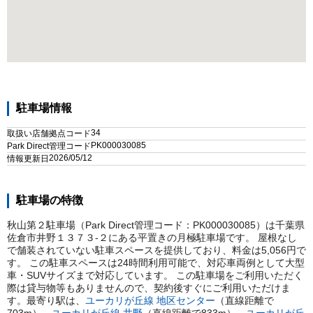
駐車場情報
34
取扱い店舗拠点コード
PK000030085
Park Direct管理コード
2026/05/12
情報更新日
駐車場の特徴
秋山第２駐車場（Park Direct管理コード：PK000030085）は千葉県
佐倉市井野１３７３-２にある平置きの月極駐車場です。 屋根なし
で舗装されていない駐車スペースを提供しており、料金は5,056円で
す。 この駐車スペースは24時間利用可能で、対応車両例として大型
車・SUVサイズまで対応しています。 この駐車場をご利用いただく
際は貸与物等もありませんので、契約後すぐにご利用いただけま
す。
最寄り駅は、
ユーカリが丘線
地区センター
（直線距離で