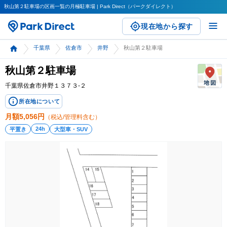
秋山第２駐車場の区画一覧の月極駐車場 | Park Direct（パークダイレクト）
現在地から探す
千葉県
佐倉市
井野
秋山第２駐車場
秋山第２駐車場
千葉県佐倉市井野１３７３-２
所在地について
月額
5,056
円
（税込/管理料含む）
24h
平置き
大型車・SUV