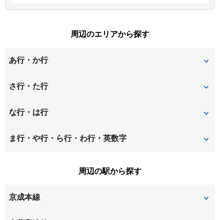
周辺のエリアから探す
あ行・か行
青菅
稲荷台
さ行・た行
井野
井野町
上座
な行・は行
小竹
勝田台
中志津
西志津
ま行・や行・ら行・わ行・英数字
勝田台北
上高野
西ユーカリが丘
宮ノ台
ユーカリが丘
周辺の駅から探す
上志津
上志津原
京成本線