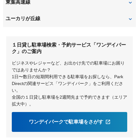
ユーカリが丘
勝田台
東葉高速線
志津
東葉勝田台
ユーカリが丘線
ユーカリが丘
中学校
１日貸し駐車場検索・予約サービス「ワンデイパー
井野
公園
ク」のご案内
地区センター
女子大
ビジネスやレジャーなど、お出かけ先での駐車場にお困り
ではありませんか？
1日〜数日の短期間利用できる駐車場をお探しなら、Park
Directの関連サービス「ワンデイパーク」をご利用くださ
い。
全国の１日貸し駐車場を2週間先まで予約できます（エリア
拡大中）。
ワンデイパークで駐車場をさがす