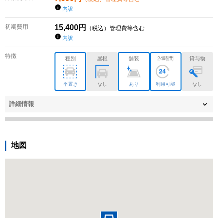
内訳
初期費用
15,400
円
（税込）管理費等含む
内訳
特徴
種別
屋根
舗装
24時間
貸与物
平置き
なし
あり
利用可能
なし
詳細情報
地図