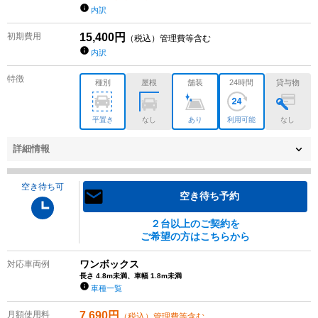
内訳
初期費用
15,400
円
（税込）管理費等含む
内訳
特徴
種別
屋根
舗装
24時間
貸与物
平置き
なし
あり
利用可能
なし
詳細情報
空き待ち可
空き待ち予約
２台以上のご契約を
ご希望の方はこちらから
ワンボックス
対応車両例
長さ 4.8m未満、車幅 1.8m未満
車種一覧
月額使用料
7,690
円
（税込）管理費等含む