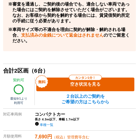
審査を通過し、ご契約後の場合でも、適合しない車両であっ
た場合にはご契約を解除させていただく場合がございます。
なお、お客様から契約を解約する場合には、賃貸借契約所定
の手続に従う必要があります。
車両サイズ等の不適合を理由に契約が解除・解約される場
合、
支払済みの金銭について返金はされません
のでご留意く
ださい。
合計
2
区画（
6
台）
カンタン1分！
契約可
空き状況を見る
２台以上のご契約を
最短
9/1
より
ご希望の方はこちらから
利用可
コンパクトカー
対応車両例
長さ 4.3m以下、車幅 1.7m以下
車種一覧
月額使用料
7,690
円
（税込）管理費等含む