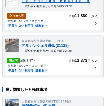
Ｌａ Ｆｅｎｉｃｅ Ｋｏｋｉｔａ Ⅱ
問い合わせ拠点から直線距離で217m
11,880
空き待ち可
月額
円(税込)
大型車・SUV
サイズまで対応
平置き
24h利用可
舗装あり
大阪府枚方市藤阪元町二丁目15-10
アルカンシェル藤阪(31128)
問い合わせ拠点から直線距離で233m
11,373
契約可
最短
8/17
~
月額
円(税込)
大型車・SUV
サイズまで対応
平置き
24h利用可
舗装あり
最近閲覧した月極駐車場
大阪府枚方市藤阪元町2丁目1201番2