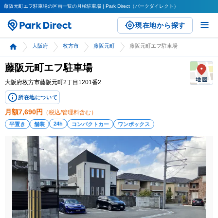
藤阪元町エフ駐車場の区画一覧の月極駐車場 | Park Direct（パークダイレクト）
現在地から探す
大阪府
枚方市
藤阪元町
藤阪元町エフ駐車場
藤阪元町エフ駐車場
大阪府枚方市藤阪元町2丁目1201番2
所在地について
月額
7,690
円
（税込/管理料含む）
24h
平置き
舗装
コンパクトカー
ワンボックス