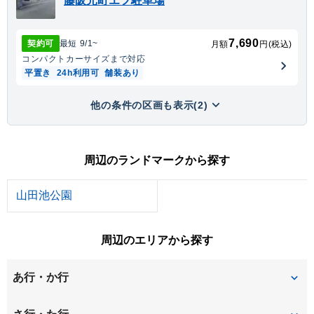
藤阪元町エフ駐車場
7,690
契約可
最短
9/1
~
月額
円(税込)
コンパクトカー
サイズまで対応
平置き
24h利用可
舗装あり
他の条件の区画も表示(2)
周辺のランドマークから探す
山田池公園
周辺のエリアから探す
あ行・か行
池之宮
大峰元町