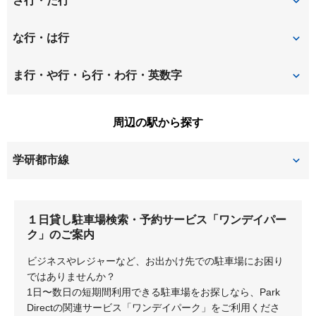
さ行・た行
甲斐田新町
春日北町
招提南町
招提元町
な行・は行
春日西町
春日東町
杉
杉山手
長尾家具町
長尾台
ま行・や行・ら行・わ行・英数字
春日元町
北山
田口
田口山
長尾谷町
長尾東町
山田池東町
周辺の駅から探す
欽明台中央
交北
津田
津田駅前
長尾元町
野村中町
学研都市線
津田北町
津田西町
野村元町
東倉治
津田
藤阪
津田東町
津田南町
藤阪北町
藤阪中町
１日貸し駐車場検索・予約サービス「ワンデイパー
長尾
津田元町
津田山手
ク」のご案内
藤阪東町
藤阪南町
ビジネスやレジャーなど、お出かけ先での駐車場にお困り
出屋敷元町
藤阪元町
ではありませんか？
1日〜数日の短期間利用できる駐車場をお探しなら、Park
Directの関連サービス「ワンデイパーク」をご利用くださ