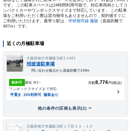
です。 この駐車スペースは24時間利用可能で、対応車両例としてコ
ンパクトカーやワンボックスサイズまで対応しています。 この駐車
場をご利用いただく際は貸与物等もありませんので、契約後すぐに
ご利用いただけます。
最寄り駅は、
学研都市線
藤阪
（直線距離で
487
m）
です。
近くの月極駐車場
大阪府枚方市藤阪元町2-1491
招提道駐車場
問い合わせ拠点から直線距離で149m
8,776
契約可
最短
9/1
~
月額
円(税込)
ワンボックス
サイズまで対応
平置き
24h利用可
舗装あり
他の条件の区画も表示(2)
大阪府枚方市藤阪元町１丁目１３－１０