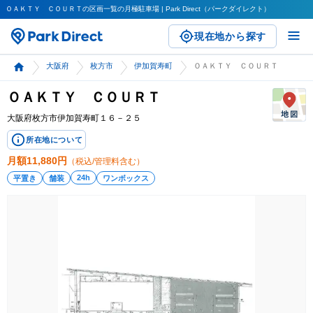
ＯＡＫＴＹ ＣＯＵＲＴの区画一覧の月極駐車場 | Park Direct（パークダイレクト）
現在地から探す
大阪府
枚方市
伊加賀寿町
ＯＡＫＴＹ ＣＯＵＲＴ
ＯＡＫＴＹ ＣＯＵＲＴ
大阪府枚方市伊加賀寿町１６－２５
所在地について
月額
11,880
円
（税込/管理料含む）
24h
平置き
舗装
ワンボックス