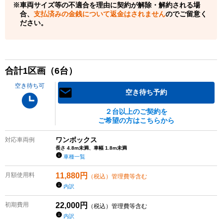
車両サイズ等の不適合を理由に契約が解除・解約される場
合、
支払済みの金銭について返金はされません
のでご留意く
ださい。
合計
1
区画（
6
台）
空き待ち可
空き待ち予約
２台以上のご契約を
ご希望の方はこちらから
ワンボックス
対応車両例
長さ 4.8m未満、車幅 1.8m未満
車種一覧
月額使用料
11,880
円
（税込）管理費等含む
内訳
初期費用
22,000
円
（税込）管理費等含む
内訳