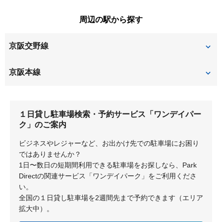
磯島茶屋町
大垣内町
田宮本町
堤町
登町
走谷
松屋町
三島江
周辺の駅から探す
大冠町
大塚町
出口
東和町
東香里園町
東田宮
南中振
宮之阪
京阪交野線
唐崎中
川原町
東中振
枚方上之町
山之上
山之上西町
菊丘町
北中振
宮之阪
星ヶ丘
京阪本線
枚方元町
深沢町
山之上東町
香里園桜木町
香里園町
枚方市
光善寺
枚方公園
深沢本町
星丘
１日貸し駐車場検索・予約サービス「ワンデイパー
香里園山之手町
香里ケ丘
枚方市
香里園
ク」のご案内
香里北之町
香里新町
ビジネスやレジャーなど、お出かけ先での駐車場にお困り
ではありませんか？
香里西之町
香里南之町
1日〜数日の短期間利用できる駐車場をお探しなら、Park
Directの関連サービス「ワンデイパーク」をご利用くださ
郡元町
木屋町
い。
全国の１日貸し駐車場を2週間先まで予約できます（エリア
拡大中）。