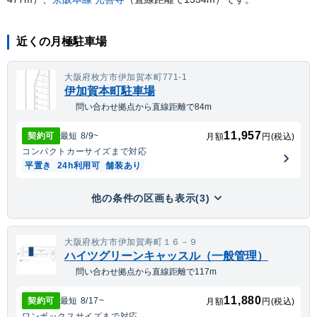
近くの月極駐車場
大阪府枚方市伊加賀本町771-1
伊加賀本町駐車場
問い合わせ拠点から直線距離で84m
11,957
契約可
最短
8/9
~
月額
円(税込)
コンパクトカー
サイズまで対応
平置き
24h利用可
舗装あり
他の条件の区画も表示(3)
大阪府枚方市伊加賀寿町１６－９
ハイツグリーンキャッスル（一般管理）
問い合わせ拠点から直線距離で117m
11,880
契約可
最短
8/17
~
月額
円(税込)
ワンボックス
サイズまで対応