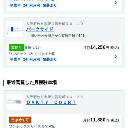
平置き
24h利用可
舗装あり
大阪府枚方市伊加賀寿町１６－１０
パークサイド
問い合わせ拠点から直線距離で121m
14,256
契約可
最短
8/17
~
月額
円(税込)
ワンボックス
サイズまで対応
平置き
24h利用可
舗装あり
最近閲覧した月極駐車場
大阪府枚方市伊加賀寿町１６－２５
ＯＡＫＴＹ ＣＯＵＲＴ
11,880
空き待ち可
月額
円(税込)
ワンボックス
サイズまで対応