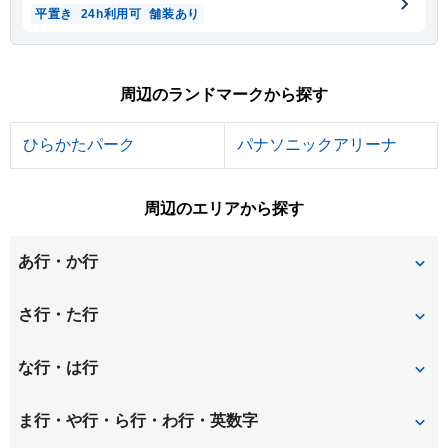
平置き
24h利用可
舗装あり
周辺のランドマークから探す
ひらかたパーク
パナソニックアリーナ
周辺のエリアから探す
あ行・か行
伊加賀寿町
伊加賀栄町
さ行・た行
伊加賀西町
伊加賀本町
翠香園町
辻子
な行・は行
伊加賀緑町
伊加賀南町
高塚町
竹の内町
渚南町
西禁野
ま行・や行・ら行・わ行・英数字