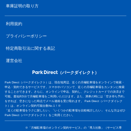
車庫証明の取り方
利用規約
プライバシーポリシー
特定商取引法に関する表記
運営会社
（パークダイレクト）
Park Direct（パークダイレクト）は、現在地周辺、近くの月極駐車場をオンラインで検索・
申込・契約できるサービスです。スマホやパソコンで、近くの月極駐車場をカンタンに検索
することができます。さらに、オンラインで申込、契約し、クレジットカードでの決済まで
可能。最短約5分で月極駐車場をご利用いただけます。また、満車の時には「空き待ち予約」
をすれば、空きになった時点でメール連絡を受け取れます。 Park Direct（パークダイレク
ト）は、オンライン契約可能台数No.1！※
「近くの駐車場をラクに探したい」「いくつかの駐車場を比較検討したい」 そんな方はぜひ
Park Direct（パークダイレクト）をご利用ください。
※「月極駐車場のオンライン契約サービス」の「導入社数」（サービス導