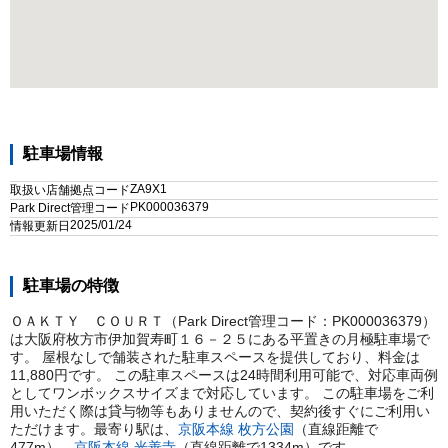
駐車場情報
ZA9X1
取扱い店舗拠点コード
PK000036379
Park Direct管理コード
2025/01/24
情報更新日
駐車場の特徴
ＯＡＫＴＹ ＣＯＵＲＴ（Park Direct管理コード：PK000036379）
は大阪府枚方市伊加賀寿町１６－２５にある平置きの月極駐車場で
す。 屋根なしで舗装された駐車スペースを提供しており、料金は
11,880円です。 この駐車スペースは24時間利用可能で、対応車両例
としてワンボックスサイズまで対応しています。 この駐車場をご利
用いただく際は貸与物等もありませんので、契約後すぐにご利用い
ただけます。
最寄り駅は、
京阪本線
枚方公園
（直線距離で
477
m）
、
京阪本線
光善寺
（直線距離で
1334
m）
です。