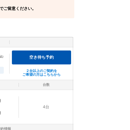
でご留意ください。
込)
空き待ち予約
２台以上のご契約を
ご希望の方はこちらから
台数
明
4
台
明
契約情報