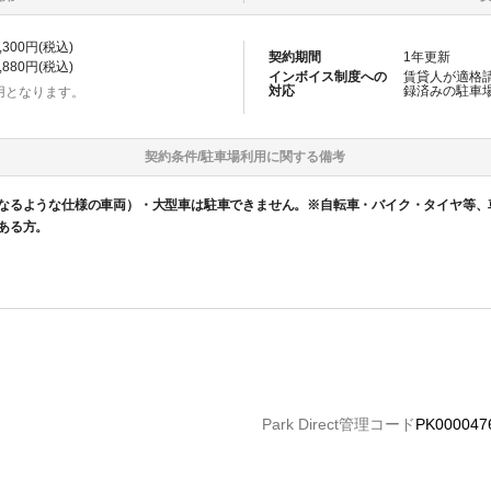
,300
円(税込)
契約期間
1
年更新
,880
円(税込)
インボイス制度への
賃貸人が適格
対応
録済みの
駐車
用となります。
契約条件/
駐車場
利用に関する備考
なるような仕様の車両）・大型車は駐車できません。※自転車・バイク・タイヤ等、
ある方。
Park Direct管理コード
PK000047