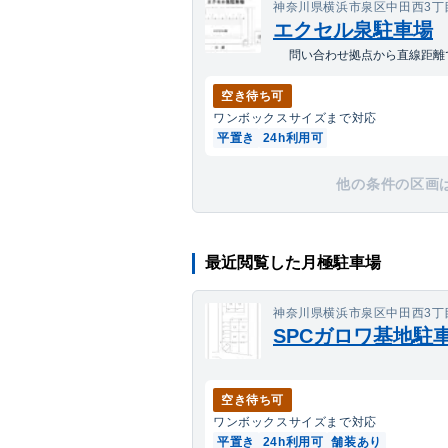
神奈川県横浜市泉区中田西3丁
エクセル泉駐車場
問い合わせ拠点から直線距離で
空き待ち可
ワンボックス
サイズまで対応
平置き
24h利用可
他の条件の区画
最近閲覧した月極駐車場
神奈川県横浜市泉区中田西3丁目66
SPCガロワ基地駐
空き待ち可
ワンボックス
サイズまで対応
平置き
24h利用可
舗装あり