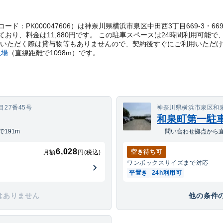
t管理コード：PK000047606）は神奈川県横浜市泉区中田西3丁目669-3・
おり、料金は11,880円です。 この駐車スペースは24時間利用可能
用いただく際は貸与物等もありませんので、契約後すぐにご利用いただ
立場
（直線距離で
1098
m）
です。
27番45号
神奈川県横浜市泉区和泉が
和泉町第一駐
191m
問い合わせ拠点から直
6,028
空き待ち可
月額
円(税込)
ワンボックス
サイズまで対応
平置き
24h利用可
はありません
他の条件の