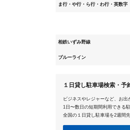
中田北
中田町
ま行・や行・ら行・わ行・英数字
西が岡
深谷町
俣野町
矢部町
相鉄いずみ野線
ゆめが丘
いずみ
ブルーライン
下飯田
中田
１日貸し駐車場検索・予
ビジネスやレジャーなど、お出
1日〜数日の短期間利用できる駐車
全国の１日貸し駐車場を2週間