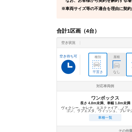
なお、お客様から契約を解約する場
車両サイズ等の不適合を理由に契約
合計
1
区画（
4
台）
空き状況
空き待ち可
種別
屋根
平置き
なし
対応車両例
ワンボックス
長さ 4.8m未満、車幅 1.8m未満
ヴォクシー、セレナ、エスクァイア、ノア、
ゴン、ラフェスタ、ウィッシュ、プレマ
車種一覧
その他