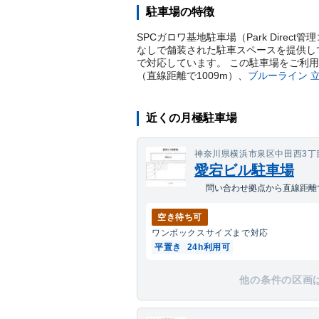
駐車場の特徴
SPCガロワ基地駐車場（Park Direc
なしで舗装された駐車スペースを提供して
で対応しています。 この駐車場をご利
（直線距離で
1009
m）
、
ブルーライン
近くの月極駐車場
神奈川県横浜市泉区中田西3丁目
愛宕ビル駐車場
問い合わせ拠点から直線距離で
空き待ち可
ワンボックス
サイズまで対応
平置き
24h利用可
他の条件の区画