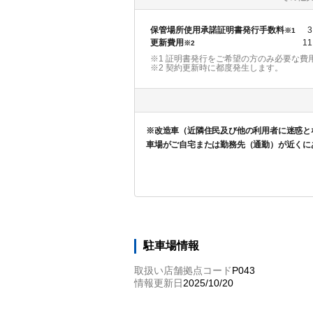
保管場所使用承諾証明書発行手数料
3
※1
更新費用
11
※2
※1 証明書発行をご希望の方のみ必要な費
※2
契約更新時に都度発生します。
※改造車（近隣住民及び他の利用者に迷惑と
車場がご自宅または勤務先（通勤）が近くに
駐車場情報
取扱い店舗拠点コード
P043
情報更新日
2025/10/20