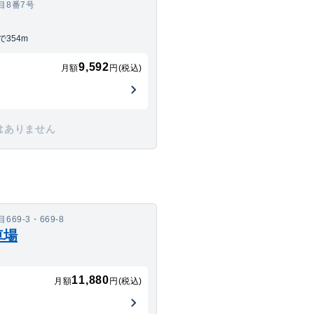
目8番7号
354m
9,592
月額
円(税込)
はありません
9-3・669-8
車場
11,880
月額
円(税込)