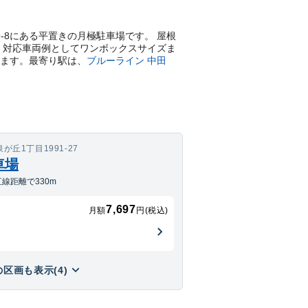
669-8にある平置きの月極駐車場です。 屋根
で、対応車両例としてワンボックスサイズま
けます。
最寄り駅は、
ブルーライン
中田
丘1丁目1991-27
車場
線距離で330m
7,697
月額
円(税込)
区画も表示(4)