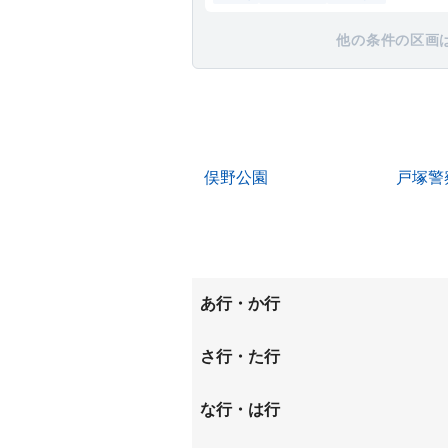
他の条件の区画
俣野公園
戸塚警
あ行・か行
和泉が丘
和泉中
さ行・た行
汲沢
汲沢町
下飯田町
下和泉
な行・は行