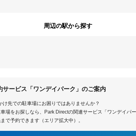
中田西
中田東
弥生台
領家
周辺の駅から探す
中央
弥生台
いずみ野
立場
踊場
約サービス「ワンデイパーク」のご案内
かけ先での駐車場にお困りではありませんか？
場をお探しなら、Park Directの関連サービス「ワンデイ
先まで予約できます（エリア拡大中）。