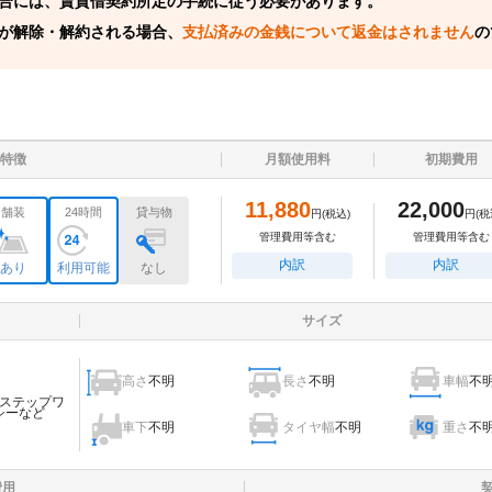
合には、賃貸借契約所定の手続に従う必要があります。
が解除・解約される場合、
支払済みの金銭について返金はされません
の
特徴
月額使用料
初期費用
11,880
22,000
舗装
24時間
貸与物
円
(税込)
円
(税
管理費用等含む
管理費用等含む
内訳
内訳
あり
利用可能
なし
サイズ
高さ
不明
長さ
不明
車幅
不
ステップワ
シーなど
車下
不明
タイヤ幅
不明
重さ
不
費用