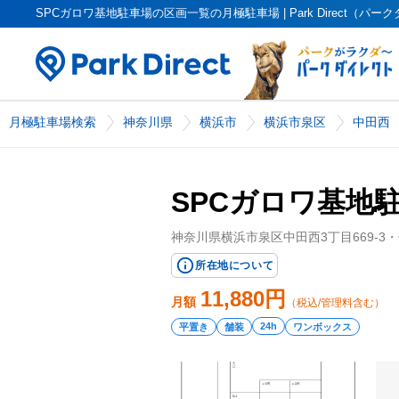
SPCガロワ基地駐車場の区画一覧の月極駐車場 | Park Direct（パー
月極駐車場検索
神奈川県
横浜市
横浜市泉区
中田西
SPCガロワ基地
神奈川県横浜市泉区中田西3丁目669-3・6
所在地について
11,880
円
月額
（税込/管理料含む）
24h
平置き
舗装
ワンボックス