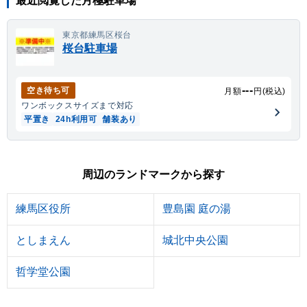
最近閲覧した月極駐車場
東京都練馬区桜台
桜台駐車場
---
空き待ち可
月額
円(税込)
ワンボックス
サイズまで対応
平置き
24h利用可
舗装あり
周辺のランドマークから探す
練馬区役所
豊島園 庭の湯
としまえん
城北中央公園
哲学堂公園