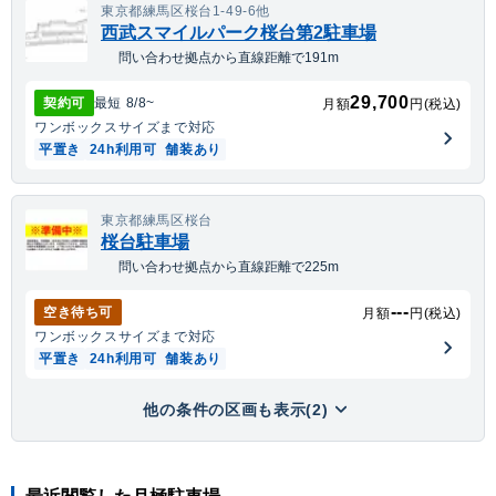
東京都練馬区桜台1-49-6他
西武スマイルパーク桜台第2駐車場
問い合わせ拠点から直線距離で191m
29,700
契約可
最短
8/8
~
月額
円(税込)
ワンボックス
サイズまで対応
平置き
24h利用可
舗装あり
東京都練馬区桜台
桜台駐車場
問い合わせ拠点から直線距離で225m
---
空き待ち可
月額
円(税込)
ワンボックス
サイズまで対応
平置き
24h利用可
舗装あり
他の条件の区画も表示(2)