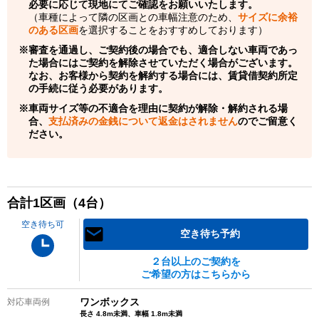
必要に応じて現地にてご確認をお願いいたします。
（車種によって隣の区画との車幅注意のため、
サイズに余裕
のある区画
を選択することをおすすめしております）
審査を通過し、ご契約後の場合でも、適合しない車両であっ
た場合にはご契約を解除させていただく場合がございます。
なお、お客様から契約を解約する場合には、賃貸借契約所定
の手続に従う必要があります。
車両サイズ等の不適合を理由に契約が解除・解約される場
合、
支払済みの金銭について返金はされません
のでご留意く
ださい。
合計
1
区画（
4
台）
空き待ち可
空き待ち予約
２台以上のご契約を
ご希望の方はこちらから
ワンボックス
対応車両例
長さ 4.8m未満、車幅 1.8m未満