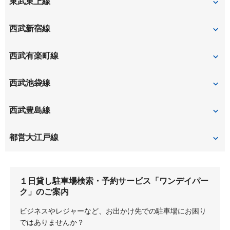
東武東上線
平和台
氷川台
上板橋
西武新宿線
新井薬師前
沼袋
西武有楽町線
野方
小竹向原
新桜台
西武池袋線
練馬
東長崎
桜台
西武豊島線
江古田
練馬
練馬
豊島園
都営大江戸線
新江古田
練馬
１日貸し駐車場検索・予約サービス「ワンデイパー
落合南長崎
豊島園
ク」のご案内
ビジネスやレジャーなど、お出かけ先での駐車場にお困り
ではありませんか？