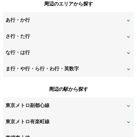
周辺のエリアから探す
あ行・か行
旭丘
新井
さ行・た行
江古田
江原町
鷺宮
桜川
な行・は行
大谷口
大谷口北町
桜台
千早
中村北
中村南
ま行・や行・ら行・わ行・英数字
上板橋
北町
東新町
豊玉上
西落合
錦
松が丘
丸山
周辺の駅から探す
向山
小竹町
豊玉北
豊玉中
沼袋
練馬
向原
東京メトロ副都心線
小茂根
豊玉南
野方
早宮
千川
小竹向原
東京メトロ有楽町線
氷川台
平和台
平和台
氷川台
千川
小竹向原