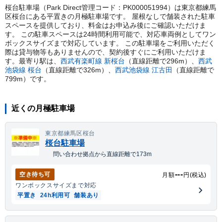
桜台駐車場（Park Direct管理コード：PK000051994）は東京都練馬
区桜台にある平置きの月極駐車場です。 屋根なしで舗装された駐車
スペースを提供しており、料金はお申込み後にご確認いただけま
す。 この駐車スペースは24時間利用可能で、対応車両例としてワン
ボックスサイズまで対応しています。 この駐車場をご利用いただく
際は貸与物等もありませんので、契約後すぐにご利用いただけま
す。
最寄り駅は、
西武有楽町線
新桜台
（直線距離で
296
m）
、
西武
池袋線
桜台
（直線距離で
326
m）
、
西武池袋線
江古田
（直線距離で
799
m）
です。
近くの月極駐車場
東京都練馬区桜台
桜台駐車場
問い合わせ拠点から直線距離で173m
---
空き待ち可
月額
円(税込)
ワンボックス
サイズまで対応
平置き
24h利用可
舗装あり