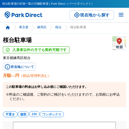
桜台駐車場の区画一覧の月極駐車場 | Park Direct（パークダイレクト）
現在地から探す
東京都
練馬区
桜台
桜台駐車場
桜台駐車場
入居者以外の方でも契約可能です
東京都練馬区桜台
所在地について
月額
---
円
（税込/管理料含む）
この
駐車場
の料金はお申し込み後にご確認いただけます。
料金のご確認後、ご契約のご検討をいただけますので、お気軽にお申込
ください。
24h
平置き
舗装
ワンボックス