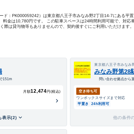
管理コード：PK000059242）は東京都八王子市みなみ野2丁目14-7に
料金は10,780円です。 この駐車スペースは24時間利用可能で、対
だく際は貸与物等もありませんので、契約後すぐにご利用いただけます。
東京都八王子市みなみ野3
場
みなみ野第28
151m
問い合わせ拠点から直
12,474
空き待ち可
月額
円(税込)
ワンボックス
サイズまで対応
平置き
24h利用可
表示(2)
他の条件