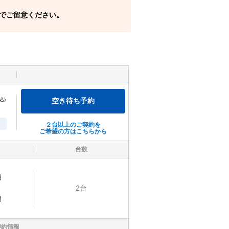
でご留意ください。
込)
空き待ち予約
２台以上のご契約を
ご希望の方はこちらから
台数
明
2
台
明
契約情報