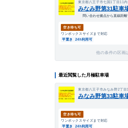
東京都八王子市七国1丁目11内
みなみ野第31駐車
問い合わせ拠点から直線距離で
空き待ち可
ワンボックス
サイズまで対応
平置き
24h利用可
他の条件の区画
最近閲覧した月極駐車場
東京都八王子市みなみ野2丁目1
みなみ野第33駐車
空き待ち可
ワンボックス
サイズまで対応
平置き
24h利用可