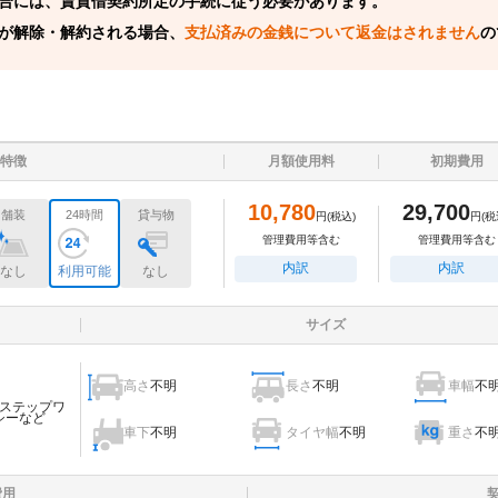
合には、賃貸借契約所定の手続に従う必要があります。
が解除・解約される場合、
支払済みの金銭について返金はされません
の
特徴
月額使用料
初期費用
10,780
29,700
舗装
24時間
貸与物
円
(税込)
円
(税
管理費用等含む
管理費用等含む
内訳
内訳
なし
利用可能
なし
サイズ
高さ
不明
長さ
不明
車幅
不
ステップワ
シーなど
車下
不明
タイヤ幅
不明
重さ
不
費用