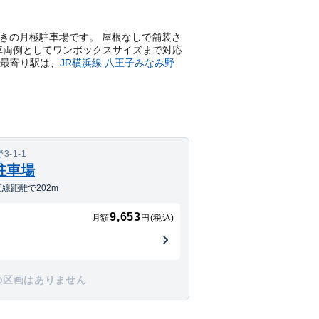
ある平置きの月極駐車場です。 屋根なしで舗装さ
応車両例としてワンボックスサイズまで対応
最寄り駅は、
JR横浜線
八王子みなみ野
-1-1
駐車場
線距離で202m
9,653
月額
円(税込)
の区画はありません