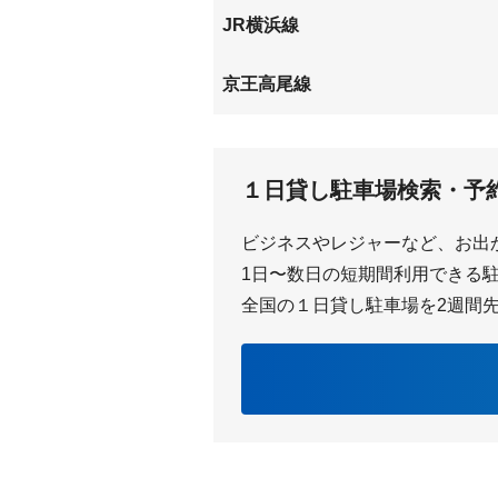
JR横浜線
八王子みなみ野
片倉
京王高尾線
京王片倉
めじろ
１日貸し駐車場検索・予
ビジネスやレジャーなど、お出
1日〜数日の短期間利用できる駐車
全国の１日貸し駐車場を2週間