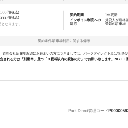
,500
円(税込)
契約期間
1
年更新
,992
円(税込)
インボイス制度への
賃貸人が適格
対応
登録の
駐車場
用となります。
契約条件/
駐車場
利用に関する備考
、管理会社所在地近辺にお住まいの方につきましては、パークダイレクト又は管理会
定される方は「別世帯」且つ「３親等以内の親族の方」でお願い致します。NG・・
Park Direct管理コード
PK000059