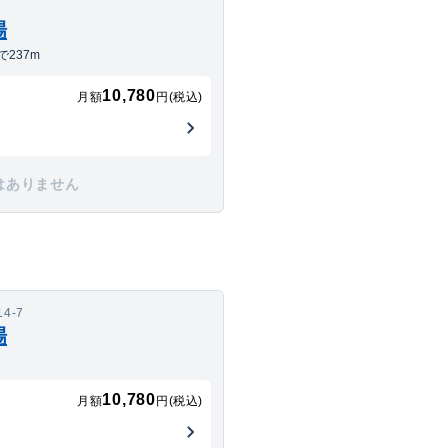
場
237m
10,780
月額
円(税込)
はありません
4-7
場
10,780
月額
円(税込)