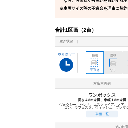
なお、お客様から契約を解約する場
車両サイズ等の不適合を理由に契約
合計
1
区画（
2
台）
空き状況
空き待ち可
種別
屋根
平置き
なし
対応車両例
ワンボックス
長さ 4.8m未満、車幅 1.8m未満
ヴォクシー、セレナ、エスクァイア、ノア、
ゴン、ラフェスタ、ウィッシュ、プレマ
車種一覧
その他