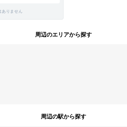
はありません
周辺のエリアから探す
片倉町
椚田町
兵衛
野
めじろ台
元橋本町
周辺の駅から探す