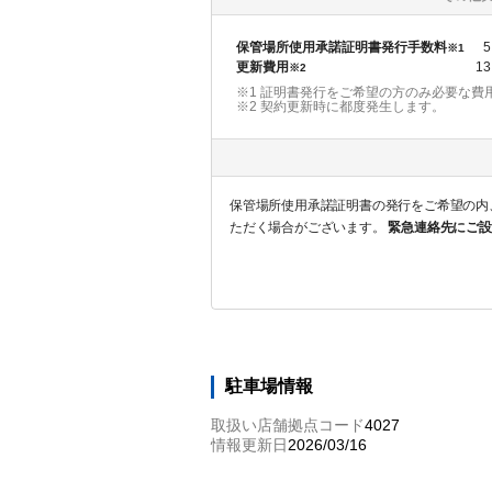
保管場所使用承諾証明書発行手数料
5
※1
更新費用
13
※2
※1 証明書発行をご希望の方のみ必要な費
※2
契約更新時に都度発生します。
保管場所使用承諾証明書の発行をご希望の内
ただく場合がございます。
緊急連絡先にご設
駐車場情報
取扱い店舗拠点コード
4027
情報更新日
2026/03/16