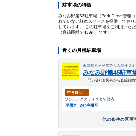
駐車場の特徴
みなみ野第33駐車場（Park Direct
れていない駐車スペースを提供しており、
しています。 この駐車場をご利用いた
（直線距離で
439
m）
です。
近くの月極駐車場
東京都八王子市みなみ野4-6-3
みなみ野第45駐車
問い合わせ拠点から直線距離で
空き待ち可
ワンボックス
サイズまで対応
平置き
24h利用可
他の条件の区画も