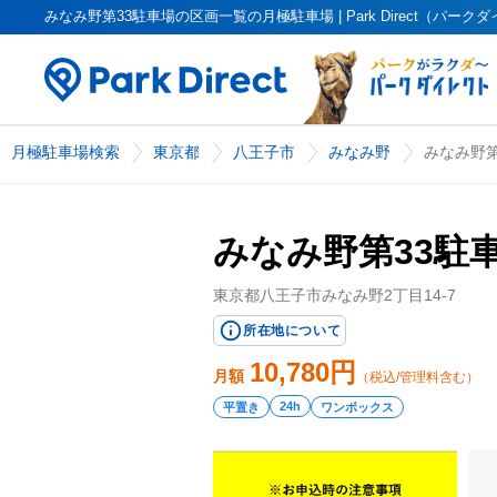
みなみ野第33駐車場の区画一覧の月極駐車場 | Park Direct（パーク
月極駐車場検索
東京都
八王子市
みなみ野
みなみ野第
みなみ野第33駐
東京都八王子市みなみ野2丁目14-7
所在地について
10,780
円
月額
（税込/管理料含む）
24h
平置き
ワンボックス