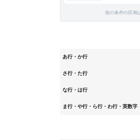
他の条件の区画
あ行・か行
相原
大船町
さ行・た行
子安町
台町
寺田町
な行・は行
七国
西片倉
ま行・や行・ら行・わ行・英数字
緑町
みなみ
鑓水
万町