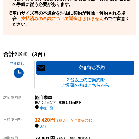
の手続に従う必要があります。
車両サイズ等の不適合を理由に契約が解除・解約される場
合、
支払済みの金銭について返金はされません
のでご留意く
ださい。
合計
2
区画（
3
台）
空き待ち可
空き待ち予約
２台以上のご契約を
ご希望の方はこちらから
軽自動車
対応車両例
長さ 3.4m以下、車幅 1.48m以下
車種一覧
月額使用料
12,420
円
（税込）管理費等含む
内訳
初期費用
23,001
円