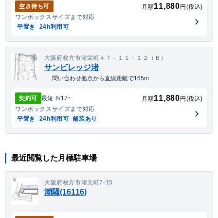
11,880
空き待ち可
月額
円(税込)
ワンボックス
サイズまで対応
平置き
24h利用可
大阪府枚方市渚栄町４７－１１・１２（Ｂ）
サンビレッジ渚
問い合わせ拠点から直線距離で165m
11,880
契約可
最短
8/17
~
月額
円(税込)
ワンボックス
サイズまで対応
平置き
24h利用可
舗装あり
最近閲覧した月極駐車場
大阪府枚方市渚元町7-15
潮騒(16116)