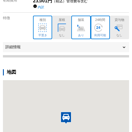
初期費用
23,001
円
（税込）管理費等含む
内訳
特徴
種別
屋根
舗装
24時間
貸与物
平置き
なし
あり
利用可能
なし
詳細情報
地図