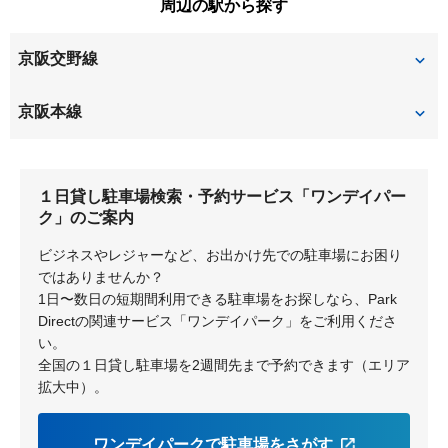
周辺の駅から探す
甲斐田新町
甲斐田町
田口
田宮本町
渚栄町
渚西
牧野下島町
牧野本町
京阪交野線
甲斐田東町
上島町
道鵜町
堂山
渚南町
渚元町
松丘町
松川町
川原町
交北
宮之阪
星ヶ丘
京阪本線
東和町
西禁野
西牧野
南船橋
都丘町
御殿山町
枚方市
御殿山
枚方市
東田宮
日向町
宮之阪
養父丘
１日貸し駐車場検索・予約サービス「ワンデイパー
牧野
枚方上之町
枚方元町
ク」のご案内
ビジネスやレジャーなど、お出かけ先での駐車場にお困り
深沢町
深沢本町
ではありませんか？
1日〜数日の短期間利用できる駐車場をお探しなら、Park
Directの関連サービス「ワンデイパーク」をご利用くださ
い。
全国の１日貸し駐車場を2週間先まで予約できます（エリア
拡大中）。
ワンデイパークで駐車場をさがす