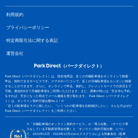
利用規約
プライバシーポリシー
特定商取引法に関する表記
運営会社
（パークダイレクト）
Park Direct（パークダイレクト）は、現在地周辺、近くの月極駐車場をオンラインで検索・
申込・契約できるサービスです。スマホやパソコンで、近くの月極駐車場をカンタンに検索
することができます。さらに、オンラインで申込、契約し、クレジットカードでの決済まで
可能。最短約5分で月極駐車場をご利用いただけます。また、満車の時には「空き待ち予約」
をすれば、空きになった時点でメール連絡を受け取れます。 Park Direct（パークダイレク
ト）は、オンライン契約可能台数No.1！※
「近くの駐車場をラクに探したい」「いくつかの駐車場を比較検討したい」 そんな方はぜひ
Park Direct（パークダイレクト）をご利用ください。
※「月極駐車場のオンライン契約サービス」の「導入社数」（サービス導
入をしている不動産管理会社数）と「オンライン契約可能台数」につい
て、2022年12月・2023年12月の㈱エクスクリエによる対象各社（駐車