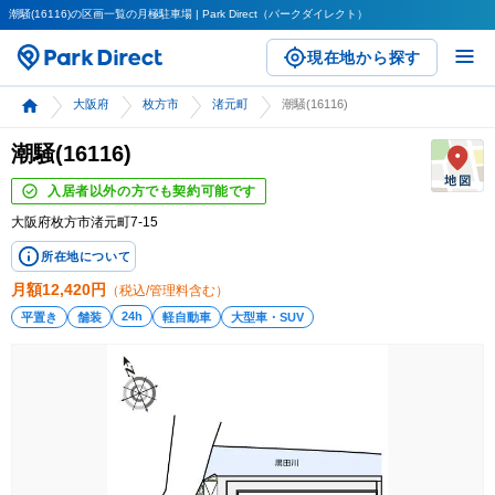
潮騒(16116)の区画一覧の月極駐車場 | Park Direct（パークダイレクト）
現在地から探す
大阪府
枚方市
渚元町
潮騒(16116)
潮騒(16116)
入居者以外の方でも契約可能です
大阪府枚方市渚元町7-15
所在地について
月額
12,420
円
（税込/管理料含む）
24h
平置き
舗装
軽自動車
大型車・SUV