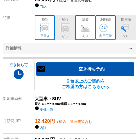
（税込）管理費等含む
内訳
特徴
種別
屋根
舗装
24時間
貸与物
平置き
なし
あり
利用可能
なし
詳細情報
空き待ち可
空き待ち予約
２台以上のご契約を
ご希望の方はこちらから
大型車・SUV
対応車両例
長さ 4.8m〜5.0m/車幅 1.8m〜1.9m
車種一覧
月額使用料
12,420
円
（税込）管理費等含む
内訳