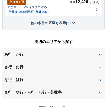
12,420
空き待ち可
月額
円(税込)
大型車・SUV
サイズまで対応
平置き
24h利用可
舗装あり
他の条件の区画も表示(2)
周辺のエリアから探す
あ行・か行
天川新町
池之宮
さ行・た行
井尻
磯島茶屋町
招提中町
招提平野町
な行・は行
永楽町
大垣内町
招提南町
新之栄町
中宮西之町
中宮東之町
ま行・や行・ら行・わ行・英数字
大冠町
大塚町
須賀町
須山町
中宮本町
中宮山戸町
牧野北町
牧野阪