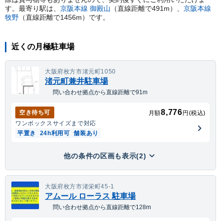
す。
最寄り駅は、
京阪本線
御殿山
（直線距離で
491
m）
、
京阪本線
牧野
（直線距離で
1456
m）
です。
近くの月極駐車場
大阪府枚方市渚元町1050
渚元町兼井駐車場
問い合わせ拠点から直線距離で91m
8,776
空き待ち可
月額
円(税込)
ワンボックス
サイズまで対応
平置き
24h利用可
舗装あり
他の条件の区画も表示(2)
大阪府枚方市渚栄町45-1
アムール ローラス 駐車場
問い合わせ拠点から直線距離で128m