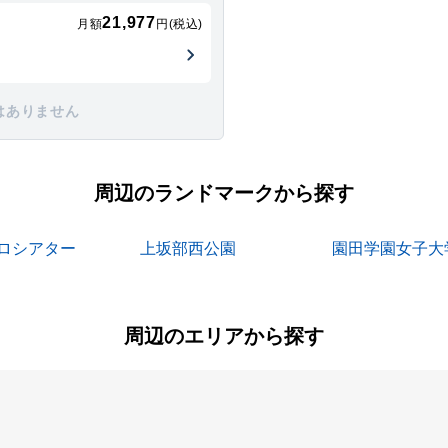
21,977
月額
円(税込)
はありません
周辺のランドマークから探す
ロシアター
上坂部西公園
園田学園女子大
周辺のエリアから探す
稲野町
大西町