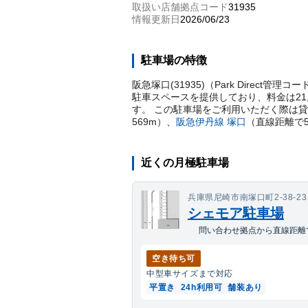
取扱い店舗拠点コード
31935
情報更新日
2026/06/23
駐車場の特徴
阪急塚口(31935)（Park Direc
駐車スペースを提供しており、料金は21
す。 この駐車場をご利用いただく際は
569
m）
、
阪急伊丹線
塚口
（直線距離で
近くの月極駐車場
兵庫県尼崎市南塚口町2-38-23
シェモア駐車場
問い合わせ拠点から直線距離で
空き待ち可
中型車
サイズまで対応
平置き
24h利用可
舗装あり