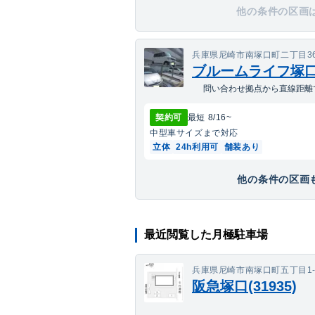
他の条件の区画
兵庫県尼崎市南塚口町二丁目36
ブルームライフ塚
問い合わせ拠点から直線距離で
契約可
最短
8/16
~
中型車
サイズまで対応
立体
24h利用可
舗装あり
他の条件の区画も
最近閲覧した月極駐車場
兵庫県尼崎市南塚口町五丁目1-
阪急塚口(31935)