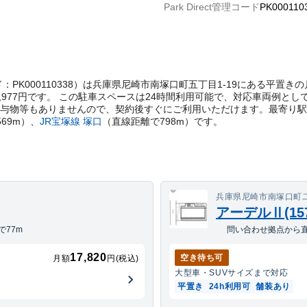
Park Direct管理コード
PK000110
t管理コード：PK000110338）は兵庫県尼崎市南塚口町五丁目1-19にある
,977円です。 この駐車スペースは24時間利用可能で、対応車両例とし
貸与物等もありませんので、契約後すぐにご利用いただけます。
最寄り駅
569
m）
、
JR宝塚線
塚口
（直線距離で
798
m）
です。
兵庫県尼崎市南塚口町二丁
アーデルⅡ(157
77m
問い合わせ拠点から直
17,820
空き待ち可
月額
円(税込)
大型車・SUV
サイズまで対応
平置き
24h利用可
舗装あり