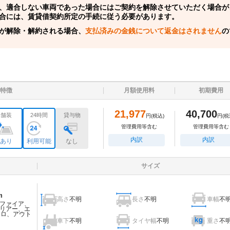
、適合しない車両であった場合にはご契約を解除させていただく場合が
合には、賃貸借契約所定の手続に従う必要があります。
が解除・解約される場合、
支払済みの金銭について返金はされません
の
特徴
月額使用料
初期費用
21,977
40,700
舗装
24時間
貸与物
円
(税込)
円
(税
管理費用等含む
管理費用等含む
内訳
内訳
あり
利用可能
なし
サイズ
m
高さ
不明
長さ
不明
車幅
不
ファイア、
リアー、エ
ェロ、アウト
車下
不明
タイヤ幅
不明
重さ
不