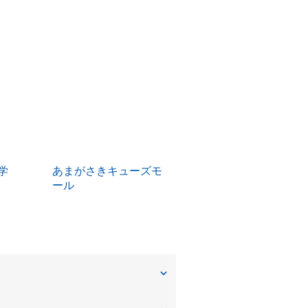
学
あまがさきキューズモ
ール
尾浜町