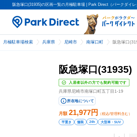
阪急塚口(31935)の区画一覧の月極駐車場 | Park Direct（パークダイ
月極駐車場検索
兵庫県
尼崎市
南塚口町
阪急塚口(319
阪急塚口(31935)
入居者以外の方でも契約可能です
兵庫県尼崎市南塚口町五丁目1-19
所在地について
21,977
円
月額
（税込/管理料含む）
24h
平置き
舗装
大型車・SUV