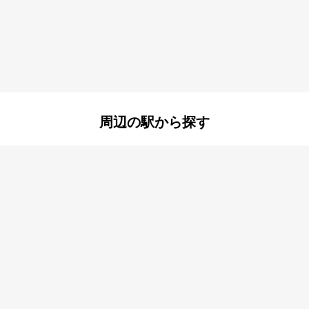
町
瓦宮
金楽寺町
塚口町
塚口本町
御願塚
通
若王寺
七松町
町
浜
浜田町
南清水
南鈴原
周辺の駅から探す
之荘
武庫之荘東
猪名寺
稲野