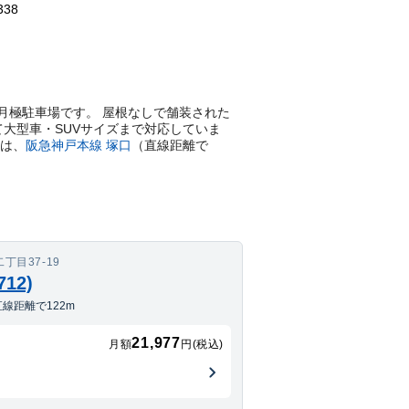
338
平置きの月極駐車場です。 屋根なしで舗装された
て大型車・SUVサイズまで対応していま
は、
阪急神戸本線
塚口
（直線距離で
目37-19
12)
線距離で122m
21,977
月額
円(税込)