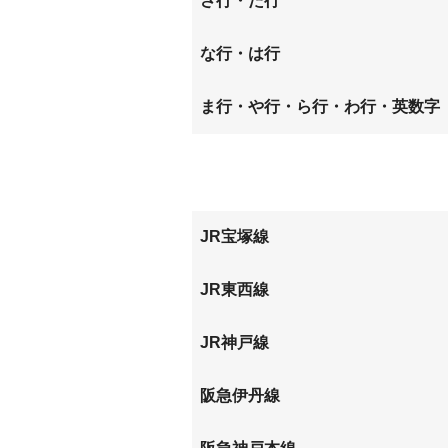
さ行・た行
上坂部
上ノ島
下坂部
立花町
な行・は行
口田中
栗山町
富松町
長洲西通
長洲本
ま行・や行・ら行・わ行・英数字
西長洲町
西難波
水堂町
御園
東難波町
南野
南武庫
JR宝塚線
塚口
尼崎
JR東西線
尼崎
JR神戸線
尼崎
立花
阪急伊丹線
塚口
新伊丹