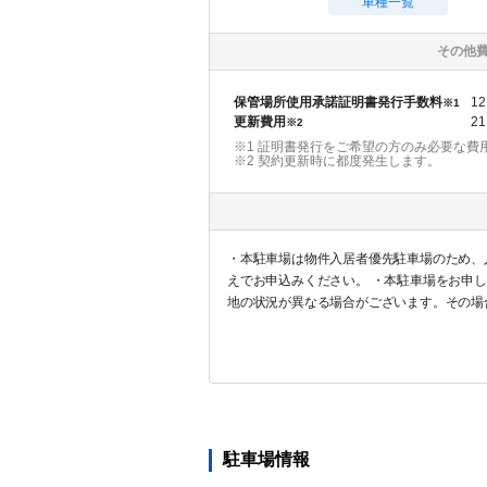
車種一覧
その他
保管場所使用承諾証明書発行手数料
12
※1
更新費用
21
※2
※1 証明書発行をご希望の方のみ必要な費
※2
契約更新時に都度発生します。
・本駐車場は物件入居者優先駐車場のため、
えでお申込みください。 ・本駐車場をお申
地の状況が異なる場合がございます。その場
に対する返金は一切対応しませんので予めご
駐車場情報