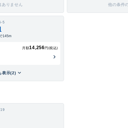
はありません
他の条件
-5
口
145m
14,256
月額
円(税込)
表示(2)
19