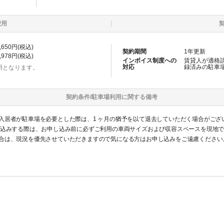
費用
,650
円(税込)
契約期間
1
年更新
,978
円(税込)
インボイス制度への
賃貸人が適格
対応
録済みの
駐車
用となります。
契約条件/
駐車場
利用に関する備考
入居者が駐車場を必要とした際は、1 ヶ月の猶予を以て退去していただく場合がござ
し込みする際は、お申し込み前に必ずご利用の車両サイズおよび収容スペースを現地
合は、現況を優先させていただきますので気になる方はお申し込みをご遠慮ください
認識ください。