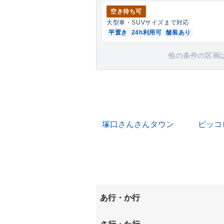
空き待ち可
大型車・SUV
サイズまで対応
平置き
24h利用可
舗装あり
他の条件の区画
塚口さんさんタウン
ピッコ
あ行・か行
安堂寺町
猪名寺