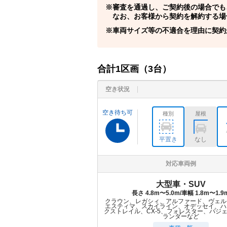
審査を通過し、ご契約後の場合でも
なお、お客様から契約を解約する場
車両サイズ等の不適合を理由に契約
合計
1
区画（
3
台）
空き状況
空き待ち可
種別
屋根
平置き
なし
対応車両例
大型車・SUV
長さ 4.8m〜5.0m/車幅 1.8m〜1.9
クラウン、レガシィ、アルファード、ヴェル
エスティマ、スカイライン、オデッセイ、ハ
クストレイル、CX-5、フォレスター、パジ
ランダーなど