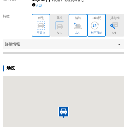
（税込）管理費等含む
内訳
特徴
種別
屋根
舗装
24時間
貸与物
平置き
なし
あり
利用可能
なし
詳細情報
地図