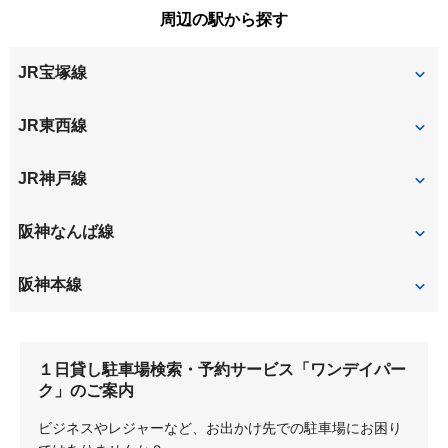
御幣島
南城内
周辺の駅から探す
金楽寺町
杭瀬北新町
西川
西大物町
南初島町
JR宝塚線
杭瀬本町
杭瀬南新町
野里
花川
尼崎
JR東西線
東大物町
東本町
尼崎
加島
JR神戸線
姫里
姫島
御幣島
福町
尼崎
阪神なんば線
大物
尼崎
阪神本線
伝法
出来島
大物
尼崎
１日貸し駐車場検索・予約サービス「ワンデイパー
福
杭瀬
千船
ク」のご案内
姫島
淀川
ビジネスやレジャーなど、お出かけ先での駐車場にお困り