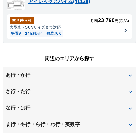
アイレックスハイム(41128)
23,760
空き待ち可
月額
円(税込)
大型車・SUV
サイズまで対応
平置き
24h利用可
舗装あり
周辺のエリアから探す
あ行・か行
今福
歌島
さ行・た行
大野
大和田
常光寺
田川
な行・は行
加島
春日出北
竹島
築地
長洲中通
長洲西通
ま行・や行・ら行・わ行・英数字
北城内
北大物町
佃
伝法
長洲東通
長洲本通