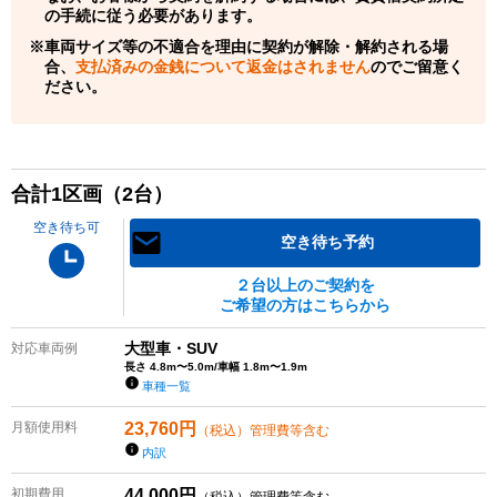
の手続に従う必要があります。
車両サイズ等の不適合を理由に契約が解除・解約される場
合、
支払済みの金銭について返金はされません
のでご留意く
ださい。
合計
1
区画（
2
台）
空き待ち可
空き待ち予約
２台以上のご契約を
ご希望の方はこちらから
大型車・SUV
対応車両例
長さ 4.8m〜5.0m/車幅 1.8m〜1.9m
車種一覧
月額使用料
23,760
円
（税込）管理費等含む
内訳
初期費用
44,000
円