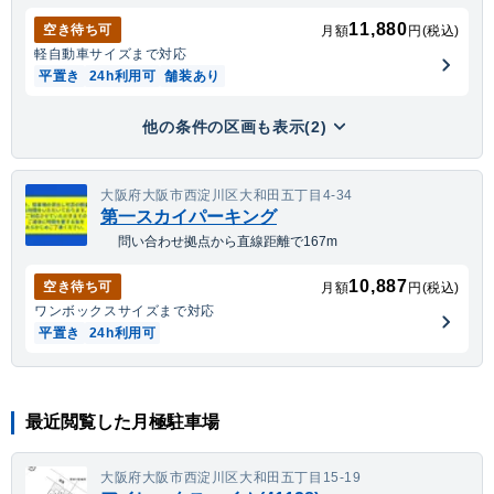
11,880
空き待ち可
月額
円(税込)
軽自動車
サイズまで対応
平置き
24h利用可
舗装あり
他の条件の区画も表示(2)
大阪府大阪市西淀川区大和田五丁目4-34
第一スカイパーキング
問い合わせ拠点から直線距離で167m
10,887
空き待ち可
月額
円(税込)
ワンボックス
サイズまで対応
平置き
24h利用可
最近閲覧した月極駐車場
大阪府大阪市西淀川区大和田五丁目15-19