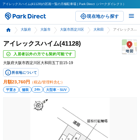
アイレックスハイム(41128)の区画一覧の月極駐車場 | Park Direct（パークダイレクト）
現在地から探す
大阪府
大阪市
大阪市西淀川区
大和田
アイレックスハイム(41128)
アイレックスハイム(41128)
入居者以外の方でも契約可能です
大阪府大阪市西淀川区大和田五丁目15-19
所在地について
月額
23,760
円
（税込/管理料含む）
24h
平置き
舗装
大型車・SUV