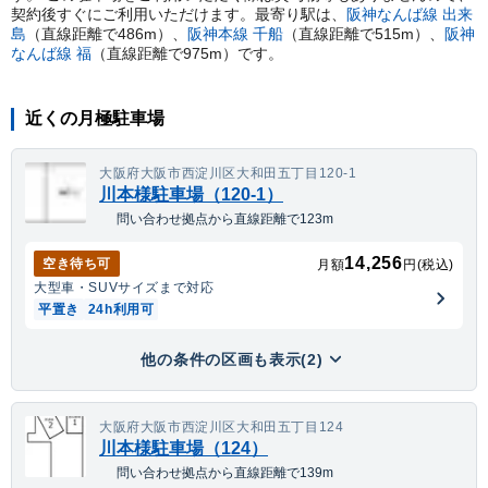
契約後すぐにご利用いただけます。
最寄り駅は、
阪神なんば線
出来
島
（直線距離で
486
m）
、
阪神本線
千船
（直線距離で
515
m）
、
阪神
なんば線
福
（直線距離で
975
m）
です。
近くの月極駐車場
大阪府大阪市西淀川区大和田五丁目120-1
川本様駐車場（120-1）
問い合わせ拠点から直線距離で123m
14,256
空き待ち可
月額
円(税込)
大型車・SUV
サイズまで対応
平置き
24h利用可
他の条件の区画も表示(2)
大阪府大阪市西淀川区大和田五丁目124
川本様駐車場（124）
問い合わせ拠点から直線距離で139m