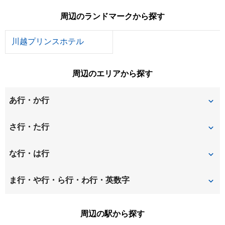
周辺のランドマークから探す
川越プリンスホテル
周辺のエリアから探す
あ行・か行
旭町
新宿町
さ行・た行
石原町
今成
三光町
新富町
な行・は行
今福
大塚
末広町
菅原町
中台
中台元町
ま行・や行・ら行・わ行・英数字
大塚新町
大袋
仙波町
田町
仲町
中原町
松江町
南大塚
周辺の駅から探す
上野田町
岸
月吉町
豊田町
野田
野田町