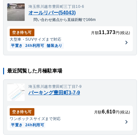
埼玉県川越市豊田町三丁目10-6
オールリバー(54043)
問い合わせ拠点から直線距離で166m
11,373
空き待ち可
月額
円(税込)
大型車・SUV
サイズまで対応
平置き
24h利用可
舗装あり
最近閲覧した月極駐車場
埼玉県川越市豊田町三丁目7-9
パーキング豊田町3-7-9
6,610
空き待ち可
月額
円(税込)
ワンボックス
サイズまで対応
平置き
24h利用可