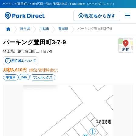
パーキング豊田町3-7-9の区画一覧の月極駐車場 | Park Direct（パークダイレクト）
現在地から探す
埼玉県
川越市
豊田町
パーキング豊田町3-7-9
パーキング豊田町3-7-9
埼玉県川越市豊田町三丁目7-9
所在地について
月額
6,610
円
（税込/管理料含む）
24h
平置き
ワンボックス