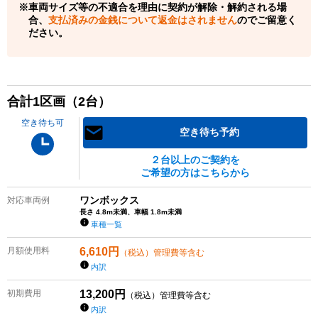
車両サイズ等の不適合を理由に契約が解除・解約される場
合、
支払済みの金銭について返金はされません
のでご留意く
ださい。
合計
1
区画（
2
台）
空き待ち可
空き待ち予約
２台以上のご契約を
ご希望の方はこちらから
ワンボックス
対応車両例
長さ 4.8m未満、車幅 1.8m未満
車種一覧
月額使用料
6,610
円
（税込）管理費等含む
内訳
初期費用
13,200
円
（税込）管理費等含む
内訳