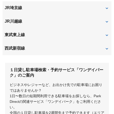
南台
南通町
JR埼京線
岸町
広栄町
豊田本
東田町
富士見町
むさし野南
連雀町
寿町
小室
川越
JR川越線
六軒町
脇田新町
川越
西川越
東武東上線
脇田本町
脇田町
川越
川越市
西武新宿線
南大塚
本川越
１日貸し駐車場検索・予約サービス「ワンデイパー
ク」のご案内
ビジネスやレジャーなど、お出かけ先での駐車場にお困り
ではありませんか？
1日〜数日の短期間利用できる駐車場をお探しなら、Park
Directの関連サービス「ワンデイパーク」をご利用くださ
い。
全国の１日貸し駐車場を2週間先まで予約できます（エリア