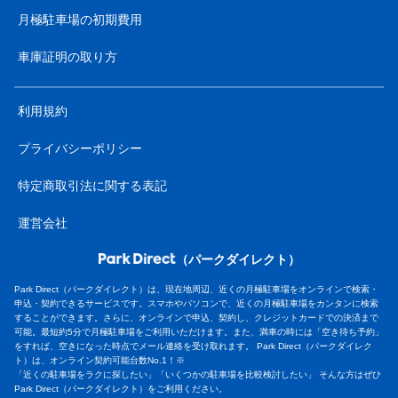
月極駐車場の初期費用
車庫証明の取り方
利用規約
プライバシーポリシー
特定商取引法に関する表記
運営会社
（パークダイレクト）
Park Direct（パークダイレクト）は、現在地周辺、近くの月極駐車場をオンラインで検索・
申込・契約できるサービスです。スマホやパソコンで、近くの月極駐車場をカンタンに検索
することができます。さらに、オンラインで申込、契約し、クレジットカードでの決済まで
可能。最短約5分で月極駐車場をご利用いただけます。また、満車の時には「空き待ち予約」
をすれば、空きになった時点でメール連絡を受け取れます。 Park Direct（パークダイレク
ト）は、オンライン契約可能台数No.1！※
「近くの駐車場をラクに探したい」「いくつかの駐車場を比較検討したい」 そんな方はぜひ
Park Direct（パークダイレクト）をご利用ください。