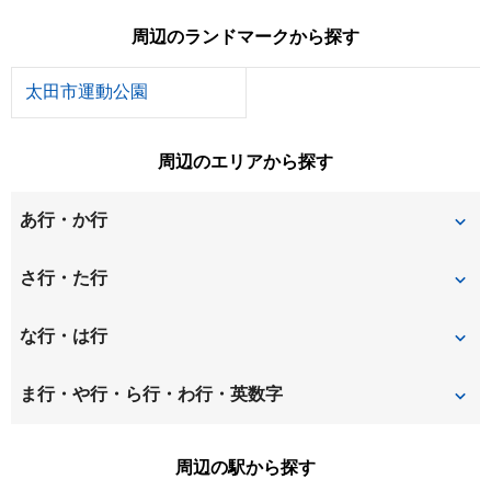
周辺のランドマークから探す
太田市運動公園
周辺のエリアから探す
あ行・か行
飯塚町
内ケ島町
さ行・た行
北小泉
小舞木町
坂田
城之内
な行・は行
仙石
高林寿町
西小泉
西矢島町
ま行・や行・ら行・わ行・英数字
高林東町
東別所町
東矢島町
南矢島町
寄木戸
周辺の駅から探す