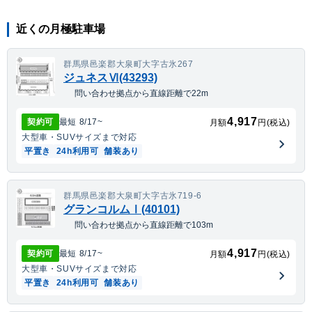
近くの月極駐車場
群馬県邑楽郡大泉町大字古氷267
ジュネスⅥ(43293)
問い合わせ拠点から直線距離で22m
4,917
契約可
最短
8/17
~
月額
円(税込)
大型車・SUV
サイズまで対応
平置き
24h利用可
舗装あり
群馬県邑楽郡大泉町大字古氷719-6
グランコルムⅠ(40101)
問い合わせ拠点から直線距離で103m
4,917
契約可
最短
8/17
~
月額
円(税込)
大型車・SUV
サイズまで対応
平置き
24h利用可
舗装あり