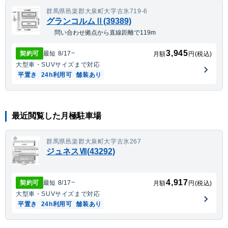
群馬県邑楽郡大泉町大字古氷719-6
グランコルムⅡ(39389)
問い合わせ拠点から直線距離で119m
3,945
契約可
最短
8/17
~
月額
円(税込)
大型車・SUV
サイズまで対応
平置き
24h利用可
舗装あり
最近閲覧した月極駐車場
群馬県邑楽郡大泉町大字古氷267
ジュネスⅦ(43292)
4,917
契約可
最短
8/17
~
月額
円(税込)
大型車・SUV
サイズまで対応
平置き
24h利用可
舗装あり