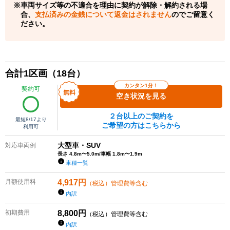
車両サイズ等の不適合を理由に契約が解除・解約される場
合、
支払済みの金銭について返金はされません
のでご留意く
ださい。
合計
1
区画（
18
台）
カンタン1分！
契約可
空き状況を見る
２台以上のご契約を
最短
8/17
より
ご希望の方はこちらから
利用可
大型車・SUV
対応車両例
長さ 4.8m〜5.0m/車幅 1.8m〜1.9m
車種一覧
月額使用料
4,917
円
（税込）管理費等含む
内訳
初期費用
8,800
円
（税込）管理費等含む
内訳