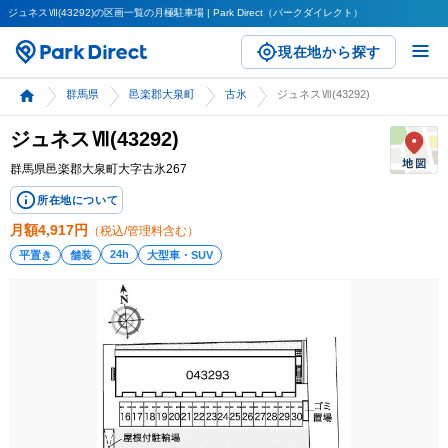
ジュネスⅦ(43292)の区画一覧の月極駐車場 | Park Direct（パークダイレクト）
現在地から探す
群馬県
邑楽郡大泉町
古氷
ジュネスⅦ(43292)
ジュネスⅦ(43292)
群馬県邑楽郡大泉町大字古氷267
所在地について
月額
4,917
円
（税込/管理料含む）
24h
平置き
舗装
大型車・SUV