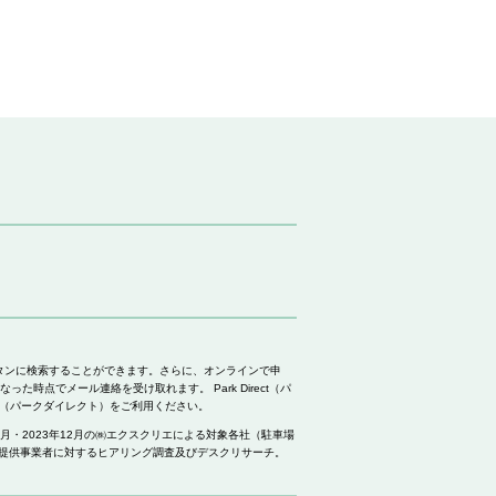
ンタンに検索することができます。さらに、オンラインで申
点でメール連絡を受け取れます。 Park Direct（パ
ct（パークダイレクト）をご利用ください。
・2023年12月の㈱エクスクリエによる対象各社（駐車場
ビス提供事業者に対するヒアリング調査及びデスクリサーチ。