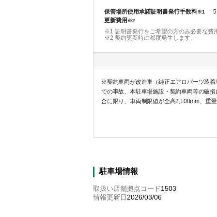
保管場所使用承諾証明書発行手数料
5
※1
更新費用
※2
※1 証明書発行をご希望の方のみ必要な費
※2
契約更新時に都度発生します。
※契約車両が改造車（純正エアロパーツ装着
での事故、本駐車場施設・契約車両等の破損
合に限り、車両制限値が全高2,100mm、
両等の破損については、賃貸人および管理会
駐車場情報
取扱い店舗拠点コード
1503
情報更新日
2026/03/06