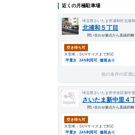
近くの月極駐車場
埼玉県さいたま市浦和区北浦
北浦和５丁目
問い合わせ拠点から直線距離で1
空き待ち可
大型車・SUV
サイズまで対応
平置き
24h利用可
舗装あり
他の条件の区画
埼玉県さいたま市中央区新中
さいたま新中里４
問い合わせ拠点から直線距離で1
空き待ち可
大型車・SUV
サイズまで対応
平置き
24h利用可
舗装あり