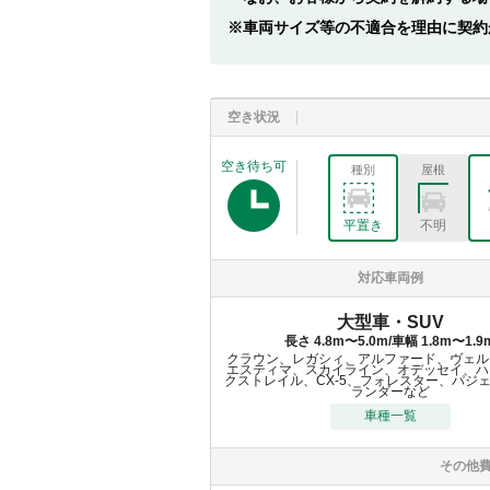
車両サイズ等の不適合を理由に契約
空き状況
空き待ち可
種別
屋根
平置き
不明
対応車両例
大型車・SUV
長さ 4.8m〜5.0m/車幅 1.8m〜1.9
クラウン、レガシィ、アルファード、ヴェル
エスティマ、スカイライン、オデッセイ、ハ
クストレイル、CX-5、フォレスター、パジ
ランダーなど
車種一覧
その他