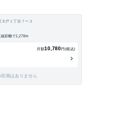
区大戸１丁目７ー３
距離で1,278m
10,780
月額
円(税込)
の区画はありません