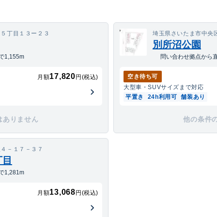
和５丁目１３ー２３
埼玉県さいたま市中央
別所沼公園
,155m
問い合わせ拠点から直線
17,820
空き待ち可
月額
円(税込)
大型車・SUV
サイズまで対応
平置き
24h利用可
舗装あり
はありません
他の条件
里４－１７－３７
丁目
,281m
13,068
月額
円(税込)