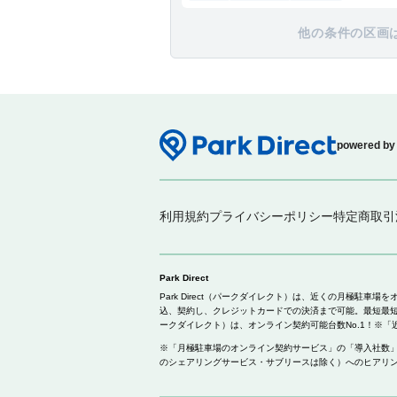
他の条件の区画
powered by
利用規約
プライバシーポリシー
特定商取引
Park Direct
Park Direct（パークダイレクト）は、近くの月極
込、契約し、クレジットカードでの決済まで可能。最短最短約
ークダイレクト）は、オンライン契約可能台数No.1！※「近
※「月極駐車場のオンライン契約サービス」の「導入社数」（
のシェアリングサービス・サブリースは除く）へのヒアリング