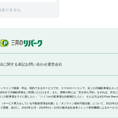
はありません
法に関する表記
お問い合わせ
運営会社
駐車場をオンラインで検索・申込・契約できるサービスです。スマホやパソコンで、近くの月極駐車場をカ
5分で月極駐車場をご利用いただけます。また、満車の時には「空き待ち予約」をすれば、空きになった時
くの駐車場をラクに探したい」「いくつかの駐車場を比較検討したい」 そんな方はぜひPark Dire
サービス導入をしている不動産管理会社数）と「オンライン契約可能台数」について、2022年12月
調査、並びに、2024年11月・2025年11～12月の株式会社未来トレンド研究機構によるサー