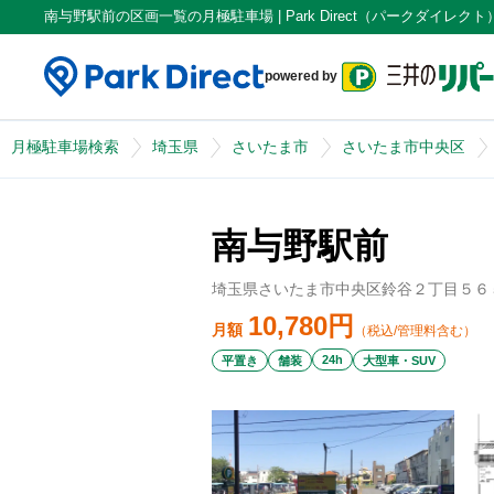
南与野駅前の区画一覧の月極駐車場 | Park Direct（パークダイレクト
powered by
月極駐車場検索
埼玉県
さいたま市
さいたま市中央区
南与野駅前
埼玉県さいたま市中央区鈴谷２丁目５６
10,780
円
月額
（税込/管理料含む）
24h
平置き
舗装
大型車・SUV