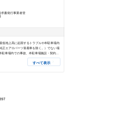
請求書発行事業者登
場
最低地上高に起因するトラブルや本駐車場内
純正エアロパーツ装着車を除く。）でない場
ルや本駐車場内での事故、本駐車場施設・契約車
すべて表示
397