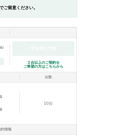
でご留意ください。
込)
空き待ち予約
２台以上のご契約を
ご希望の方はこちらから
台数
0
10
台
0
契約情報