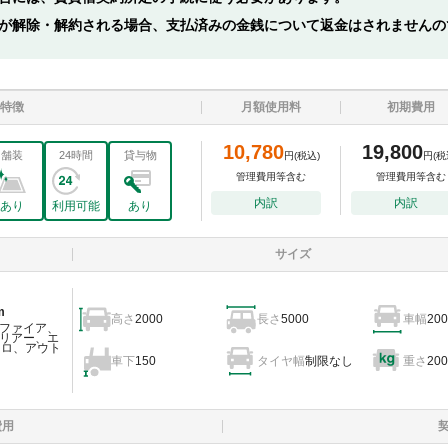
が解除・解約される場合、支払済みの金銭について返金はされませんの
特徴
月額使用料
初期費用
10,780
19,800
舗装
24時間
貸与物
円
(税込)
円
(税
管理費用等含む
管理費用等含む
内訳
内訳
あり
利用可能
あり
サイズ
m
高さ
2000
長さ
5000
車幅
200
ファイア、
リアー、エ
ェロ、アウト
車下
150
タイヤ幅
制限なし
重さ
200
費用