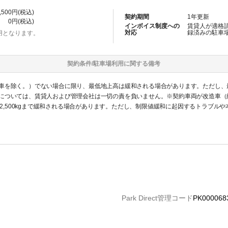
,500
円(税込)
契約期間
1
年更新
0
円(税込)
インボイス制度への
賃貸人が適格
対応
録済みの
駐車
用となります。
契約条件/
駐車場
利用に関する備考
車を除く。）でない場合に限り、最低地上高は緩和される場合があります。ただし、
については、賃貸人および管理会社は一切の責を負いません。※契約車両が改造車（
重量2,500kgまで緩和される場合があります。ただし、制限値緩和に起因するトラブ
社は一切の責を負いません。
Park Direct管理コード
PK000068