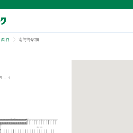
）
鈴谷
南与野駅前
５－１