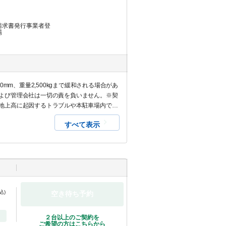
請求書発行事業者登
場
m、重量2,500kgまで緩和される場合があ
よび管理会社は一切の責を負いません。※契
地上高に起因するトラブルや本駐車場内での
すべて表示
込)
空き待ち予約
２台以上のご契約を
ご希望の方はこちらから