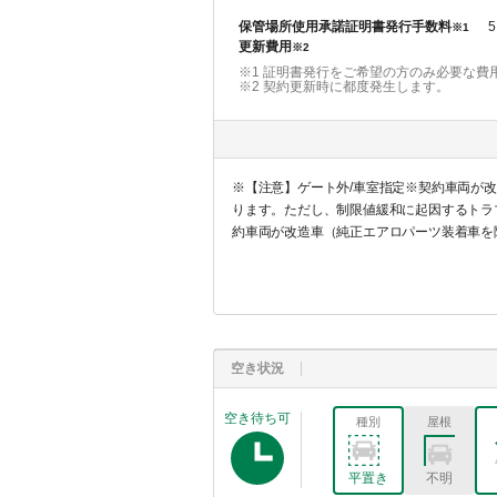
保管場所使用承諾証明書発行手数料
5
※1
更新費用
※2
※1 証明書発行をご希望の方のみ必要な費
※2
契約更新時に都度発生します。
※【注意】ゲート外/車室指定※契約車両が改造
ります。ただし、制限値緩和に起因するトラ
約車両が改造車（純正エアロパーツ装着車を
空き状況
空き待ち可
種別
屋根
平置き
不明