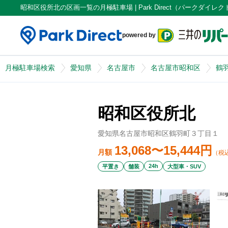
昭和区役所北の区画一覧の月極駐車場 | Park Direct（パークダイレク
powered by
月極駐車場検索
愛知県
名古屋市
名古屋市昭和区
鶴
昭和区役所北
愛知県名古屋市昭和区鶴羽町３丁目１
13,068〜15,444
円
月額
（税
24h
平置き
舗装
大型車・SUV