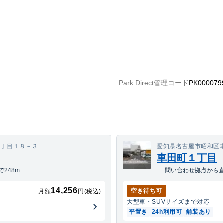
でない場合に限り、最低地上高は緩和される場合があります。ただし、最低地上高に
賃貸人および管理会社は一切の責を負いません。※パスカードによる入出庫となりま
Park Direct管理コード
PK000079
３丁目１８－３
愛知県名古屋市昭和区
車田町１丁目
248m
問い合わせ拠点から直
14,256
空き待ち可
月額
円(税込)
大型車・SUV
サイズまで対応
平置き
24h利用可
舗装あり