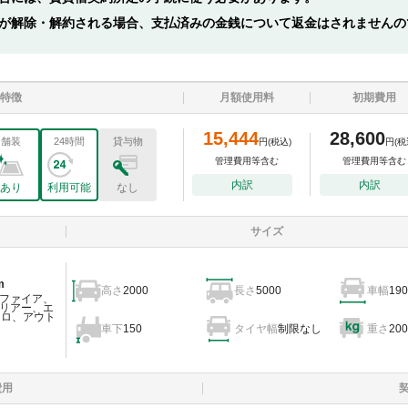
が解除・解約される場合、支払済みの金銭について返金はされませんの
特徴
月額使用料
初期費用
15,444
28,600
舗装
24時間
貸与物
円
(税込)
円
(税
管理費用等含む
管理費用等含む
内訳
内訳
あり
利用可能
なし
サイズ
m
高さ
2000
長さ
5000
車幅
190
ファイア、
リアー、エ
ェロ、アウト
車下
150
タイヤ幅
制限なし
重さ
200
費用