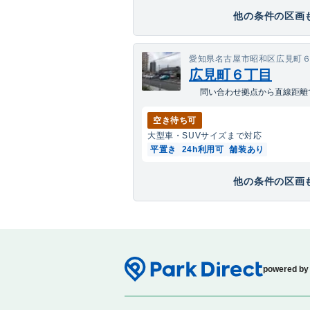
他の条件の区画も
愛知県名古屋市昭和区広見町
広見町６丁目
問い合わせ拠点から直線距離で1
空き待ち可
大型車・SUV
サイズまで対応
平置き
24h利用可
舗装あり
他の条件の区画も
powered by