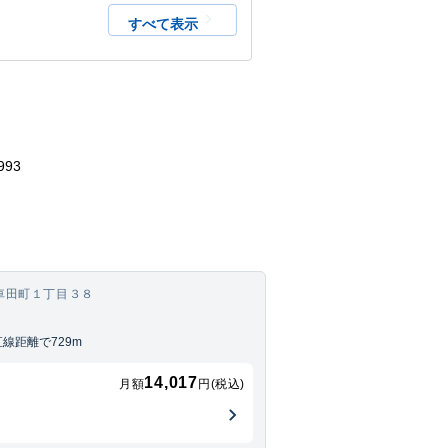
起因するトラブルや本駐車場内での事故、本
すべて表示
す。
993
車田町１丁目３８
線距離で729m
14,017
月額
円(税込)