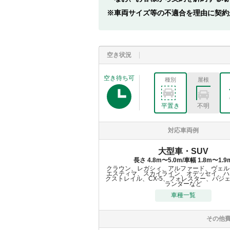
車両サイズ等の不適合を理由に契約
空き状況
空き待ち可
種別
屋根
平置き
不明
対応車両例
大型車・SUV
長さ 4.8m〜5.0m/車幅 1.8m〜1.9
クラウン、レガシィ、アルファード、ヴェル
エスティマ、スカイライン、オデッセイ、ハ
クストレイル、CX-5、フォレスター、パジ
ランダーなど
車種一覧
その他