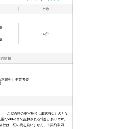
台数
0
4
台
0
契約情報
請求書発行事業者登
場
。 （ご契約時の車室番号は形式的なものとな
会社は一切の責を負いません。※契約車両が