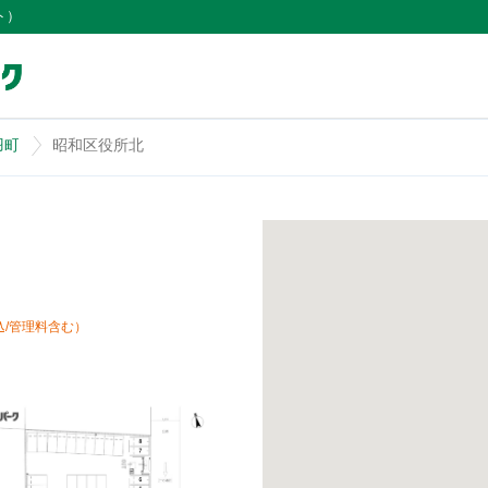
ト）
羽町
昭和区役所北
込/管理料含む）