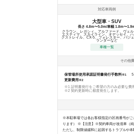
対応車両例
大型車・SUV
長さ 4.8m〜5.0m/車幅 1.8m〜1.9
クラウン、レガシィ、アルファード、ヴェル
エスティマ、スカイライン、オデッセイ、ハ
クストレイル、CX-5、フォレスター、パジ
ランダーなど
車種一覧
その他
保管場所使用承諾証明書発行手数料
5
※1
更新費用
※2
※1 証明書発行をご希望の方のみ必要な費
※2
契約更新時に都度発生します。
※本駐車場では各お客様指定の区画番号がご
ります） ※【注意】※契約車両が改造車（純正エアロパーツ装着車を除く。）でない場合に限り、車両制限値が全高2,100mm、重量2,500kgまで緩和される場合があります。
ただし、制限値緩和に起因するトラブルや本