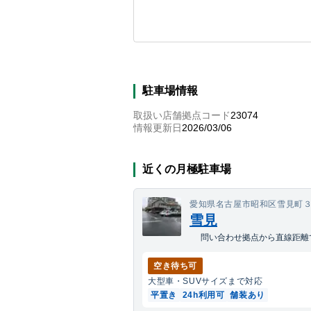
改造車（純正エアロパーツ装着車を除く。）
駐車場施設・契約車両等の破損については、
駐車場情報
取扱い店舗拠点コード
23074
情報更新日
2026/03/06
近くの月極駐車場
愛知県名古屋市昭和区雪見町
雪見
問い合わせ拠点から直線距離で
空き待ち可
大型車・SUV
サイズまで対応
平置き
24h利用可
舗装あり