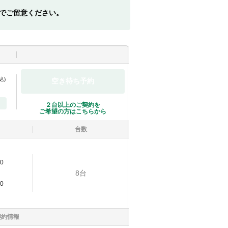
でご留意ください。
込)
空き待ち予約
２台以上のご契約を
ご希望の方はこちらから
台数
0
8
台
0
契約情報