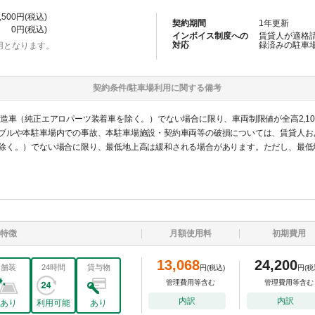
,500
円(税込)
契約期間
1
年更新
0
円(税込)
インボイス制度への
賃貸人が適格
対応
録済みの
駐車
用となります。
契約条件/
駐車場
利用に関する備考
車（純正エアロパーツ装着車を除く。）でない場合に限り、車両制限値が全高2,100m
ブルや本駐車場内での事故、本駐車場施設・契約車両等の破損については、賃貸人お
除く。）でない場合に限り、最低地上高は緩和される場合があります。ただし、最低
事故、本駐車場施設・契約車両等の破損については、賃貸人および管理会社は一切の責を負いません。 ※駐車位置：月極
特徴
月額使用料
初期費用
13,068
24,200
舗装
24時間
貸与物
円
(税込)
円
(税
管理費用等含む
管理費用等含む
内訳
内訳
あり
利用可能
あり