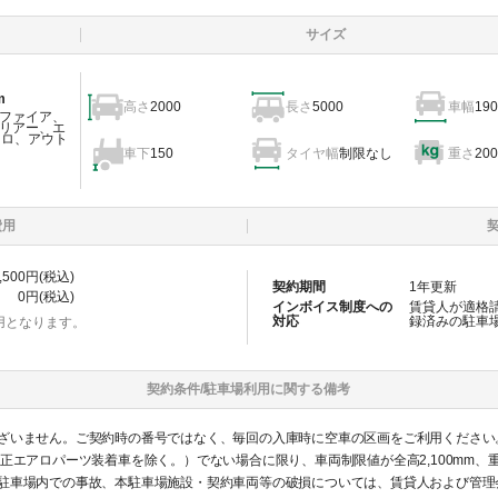
サイズ
m
高さ
2000
長さ
5000
車幅
190
ファイア、
リアー、エ
ェロ、アウト
車下
150
タイヤ幅
制限なし
重さ
200
費用
,500
円(税込)
契約期間
1
年更新
0
円(税込)
インボイス制度への
賃貸人が適格
対応
録済みの
駐車
用となります。
契約条件/
駐車場
利用に関する備考
ざいません。ご契約時の番号ではなく、毎回の入庫時に空車の区画をご利用ください
駐車場内での事故、本駐車場施設・契約車両等の破損については、賃貸人および管理