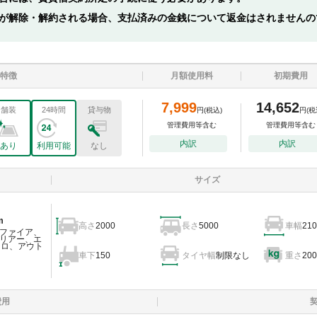
が解除・解約される場合、支払済みの金銭について返金はされませんの
特徴
月額使用料
初期費用
7,999
14,652
舗装
24時間
貸与物
円
(税込)
円
(税
管理費用等含む
管理費用等含む
内訳
内訳
あり
利用可能
なし
サイズ
m
高さ
2000
長さ
5000
車幅
210
ファイア、
リアー、エ
ェロ、アウト
車下
150
タイヤ幅
制限なし
重さ
200
費用