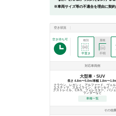
車両サイズ等の不適合を理由に契約
空き状況
空き待ち可
種別
屋根
平置き
不明
対応車両例
大型車・SUV
長さ 4.8m〜5.0m/車幅 1.8m〜1.9
クラウン、レガシィ、アルファード、ヴェル
エスティマ、スカイライン、オデッセイ、ハ
クストレイル、CX-5、フォレスター、パジ
ランダーなど
車種一覧
その他