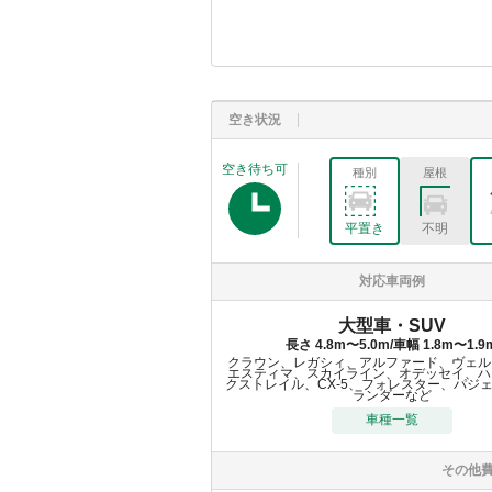
空き状況
空き待ち可
種別
屋根
平置き
不明
対応車両例
大型車・SUV
長さ 4.8m〜5.0m/車幅 1.8m〜1.9
クラウン、レガシィ、アルファード、ヴェル
エスティマ、スカイライン、オデッセイ、ハ
クストレイル、CX-5、フォレスター、パジ
ランダーなど
車種一覧
その他