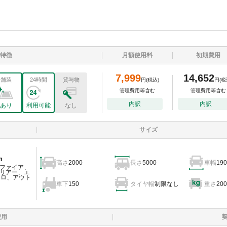
特徴
月額使用料
初期費用
7,999
14,652
舗装
24時間
貸与物
円
(税込)
円
(税
管理費用等含む
管理費用等含む
内訳
内訳
あり
利用可能
なし
サイズ
m
高さ
2000
長さ
5000
車幅
190
ファイア、
リアー、エ
ェロ、アウト
車下
150
タイヤ幅
制限なし
重さ
200
費用