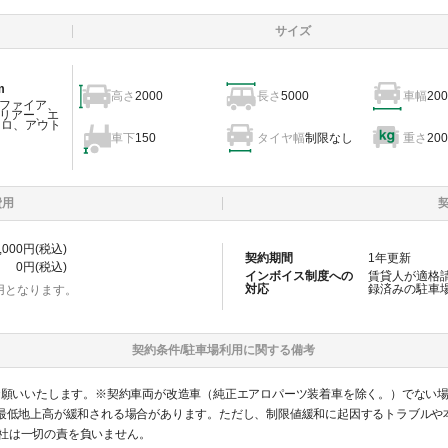
サイズ
m
高さ
2000
長さ
5000
車幅
200
ファイア、
リアー、エ
ェロ、アウト
車下
150
タイヤ幅
制限なし
重さ
200
費用
,000
円(税込)
契約期間
1
年更新
0
円(税込)
インボイス制度への
賃貸人が適格
対応
録済みの
駐車
用となります。
契約条件/
駐車場
利用に関する備考
をお願いいたします。※契約車両が改造車（純正エアロパーツ装着車を除く。）でない
gまで）、最低地上高が緩和される場合があります。ただし、制限値緩和に起因するトラブ
社は一切の責を負いません。