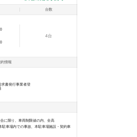
台数
0
4
台
0
契約情報
請求書発行事業者登
場
場合に限り、車両制限値の内、全高
ルや本駐車場内での事故、本駐車場施設・契約車