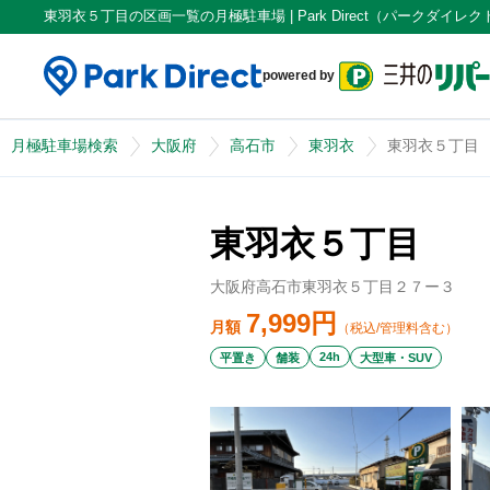
東羽衣５丁目の区画一覧の月極駐車場 | Park Direct（パークダイレク
powered by
月極駐車場検索
大阪府
高石市
東羽衣
東羽衣５丁目
東羽衣５丁目
大阪府高石市東羽衣５丁目２７ー３
7,999
円
月額
（税込/管理料含む）
24h
平置き
舗装
大型車・SUV