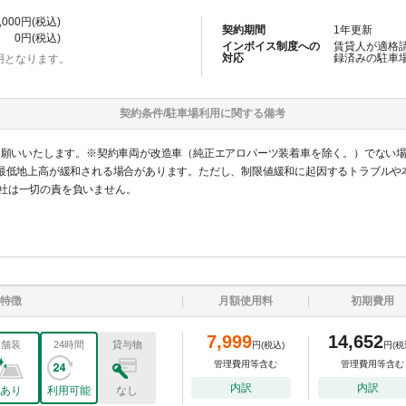
,000
円(税込)
契約期間
1
年更新
0
円(税込)
インボイス制度への
賃貸人が適格
対応
録済みの
駐車
用となります。
契約条件/
駐車場
利用に関する備考
をお願いいたします。※契約車両が改造車（純正エアロパーツ装着車を除く。）でない
gまで）、最低地上高が緩和される場合があります。ただし、制限値緩和に起因するトラブ
社は一切の責を負いません。
特徴
月額使用料
初期費用
7,999
14,652
舗装
24時間
貸与物
円
(税込)
円
(税
管理費用等含む
管理費用等含む
内訳
内訳
あり
利用可能
なし