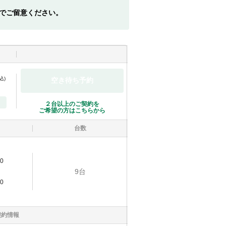
でご留意ください。
込)
空き待ち予約
２台以上のご契約を
ご希望の方はこちらから
台数
0
9
台
0
契約情報