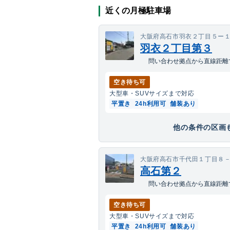
近くの月極駐車場
大阪府高石市羽衣２丁目５ー
羽衣２丁目第３
問い合わせ拠点から直線距離で
空き待ち可
大型車・SUV
サイズまで対応
平置き
24h利用可
舗装あり
他の条件の区画も
大阪府高石市千代田１丁目８
高石第２
問い合わせ拠点から直線距離で
空き待ち可
大型車・SUV
サイズまで対応
平置き
24h利用可
舗装あり