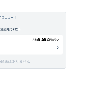
丁目１１ー４
線距離で792m
9,592
月額
円(税込)
の区画はありません