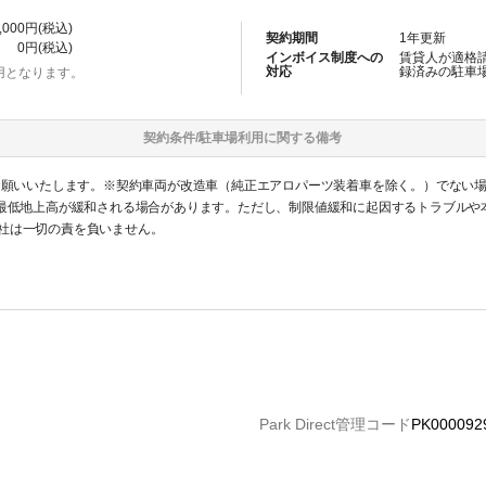
,000
円(税込)
契約期間
1
年更新
0
円(税込)
インボイス制度への
賃貸人が適格
対応
録済みの
駐車
用となります。
契約条件/
駐車場
利用に関する備考
をお願いいたします。※契約車両が改造車（純正エアロパーツ装着車を除く。）でない
gまで）、最低地上高が緩和される場合があります。ただし、制限値緩和に起因するトラブ
社は一切の責を負いません。
Park Direct管理コード
PK000092