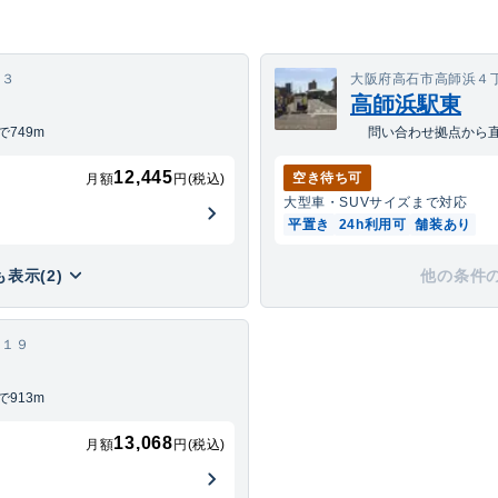
１３
大阪府高石市高師浜４
高師浜駅東
749m
問い合わせ拠点から直
12,445
空き待ち可
月額
円(税込)
大型車・SUV
サイズまで対応
平置き
24h利用可
舗装あり
表示(2)
他の条件
－１９
913m
13,068
月額
円(税込)