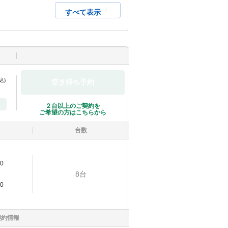
すべて表示
込)
空き待ち予約
２台以上のご契約を
ご希望の方はこちらから
台数
0
8
台
0
契約情報