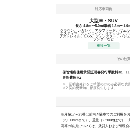
対応車両例
大型車・SUV
長さ 4.8m〜5.0m/車幅 1.8m〜1.9
クラウン、レガシィ、アルファード、ヴェル
エスティマ、スカイライン、オデッセイ、ハ
クストレイル、CX-5、フォレスター、パジ
ランダーなど
車種一覧
その他
保管場所使用承諾証明書発行手数料
11
※1
更新費用
※2
※1 証明書発行をご希望の方のみ必要な費
※2
契約更新時に都度発生します。
※月極17～23番は前向き駐車でのご利用
（2,100mmまで）、重量（2,500k
両等の破損については、賃貸人および管理会