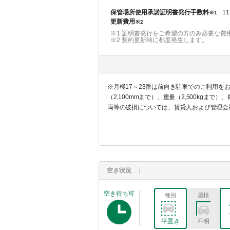
保管場所使用承諾証明書発行手数料
11
※1
更新費用
※2
※1 証明書発行をご希望の方のみ必要な費
※2
契約更新時に都度発生します。
※月極17～23番は前向き駐車でのご利用
（2,100mmまで）、重量（2,500k
両等の破損については、賃貸人および管理会
空き状況
空き待ち可
種別
屋根
平置き
不明