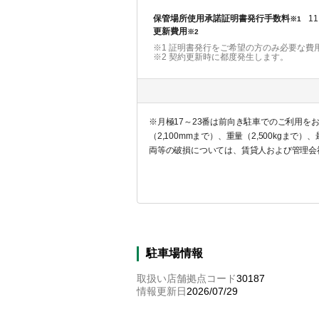
保管場所使用承諾証明書発行手数料
11
※1
更新費用
※2
※1 証明書発行をご希望の方のみ必要な費
※2
契約更新時に都度発生します。
※月極17～23番は前向き駐車でのご利用
（2,100mmまで）、重量（2,500k
両等の破損については、賃貸人および管理会
駐車場情報
取扱い店舗拠点コード
30187
情報更新日
2026/07/29