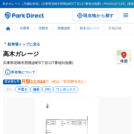
高木ガレージ（月極駐車場）|兵庫県尼崎市西難波町6丁目127番地5(地番)（PK000187129）|屋根
現在地から探す
兵庫県
尼崎市
西難波町
高木ガレージ
区画詳細
駐車場トップに戻る
高木ガレージ
兵庫県尼崎市西難波町6丁目127番地5(地番)
所在地について
月額
13,044
円（税込／管理費等含む）
空き待ち可
24h
屋根
平置き
舗装
ワンボックス