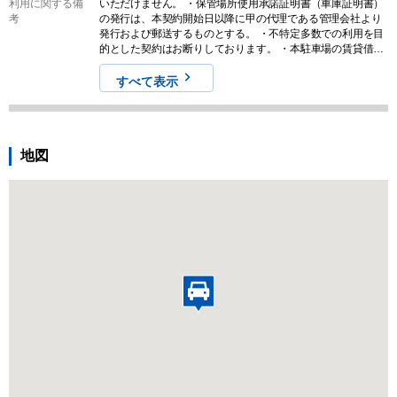
利用に関する備
いただけません。 ・保管場所使用承諾証明書（車庫証明書）
考
の発行は、本契約開始日以降に甲の代理である管理会社より
発行および郵送するものとする。 ・不特定多数での利用を目
的とした契約はお断りしております。 ・本駐車場の賃貸借契
約は、2か月未満の短期契約を認めないものとします。
すべて表示
地図