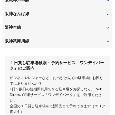
阪急神戸本線
塚口
武庫之荘
阪神なんば線
大物
尼崎
阪神本線
出屋敷
大物
阪神武庫川線
尼崎
尼崎センタープール前
武庫川
１日貸し駐車場検索・予約サービス「ワンデイパー
武庫川
ク」のご案内
ビジネスやレジャーなど、お出かけ先での駐車場にお困り
ではありませんか？
1日〜数日の短期間利用できる駐車場をお探しなら、Park
Directの関連サービス「ワンデイパーク」をご利用くださ
い。
全国の１日貸し駐車場を2週間先まで予約できます（エリア
拡大中）。