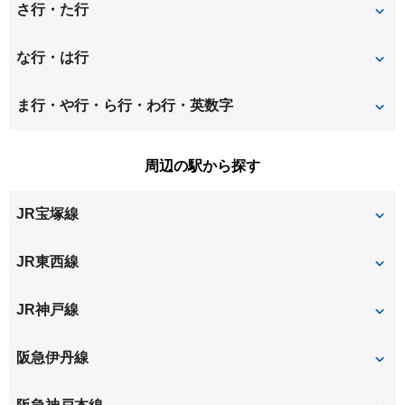
稲葉荘
稲葉元町
さ行・た行
大島
大庄北
昭和通
崇徳院
な行・は行
大庄中通
大庄西町
立花町
建家町
長洲中通
長洲西通
ま行・や行・ら行・わ行・英数字
大西町
尾浜町
塚口町
築地
長洲本通
七松町
水堂町
南城内
周辺の駅から探す
上ノ島町
神田南通
道意町
富松町
西大物町
西立花町
南塚口町
南武庫之荘
JR宝塚線
北城内
北大物町
西長洲町
西難波町
武庫川町
北竹谷町
金楽寺町
尼崎
JR東西線
西本町
西御園町
栗山町
玄番北之町
尼崎
JR神戸線
浜田町
東大物町
東七松町
東難波町
尼崎
立花
阪急伊丹線
東本町
塚口