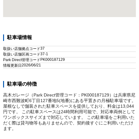
駐車場情報
37
取扱い店舗拠点コード
37-1
取扱い店舗区画コード
PK000187129
Park Direct管理コード
2026/06/21
情報更新日
駐車場の特徴
高木ガレージ（Park Direct管理コード：PK000187129）は兵庫県尼
崎市西難波町6丁目127番地5(地番)にある平置きの月極駐車場です。
屋根なしで舗装された駐車スペースを提供しており、料金は13,044
円です。 この駐車スペースは24時間利用可能で、対応車両例として
ワンボックスサイズまで対応しています。 この駐車場をご利用いた
だく際は貸与物等もありませんので、契約後すぐにご利用いただけ
ます。