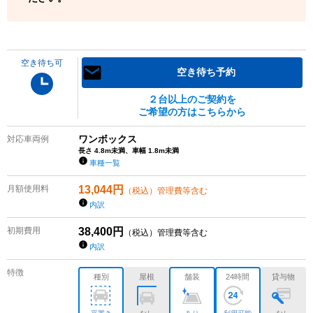
空き待ち可
空き待ち予約
２台以上のご契約を
ご希望の方はこちらから
ワンボックス
対応車両例
長さ 4.8m未満、車幅 1.8m未満
車種一覧
月額使用料
13,044
円
（税込）管理費等含む
内訳
初期費用
38,400
円
（税込）管理費等含む
内訳
特徴
種別
屋根
舗装
24時間
貸与物