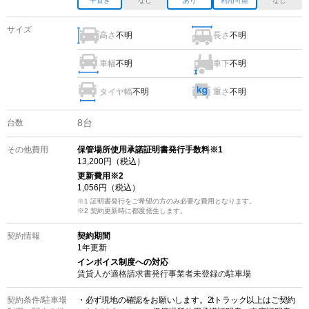
平置き
なし
あり
利用可能
なし
サイズ
高さ
不明
長さ
不明
車幅
不明
車下
不明
タイヤ幅
不明
重さ
不明
8
台
台数
その他費用
保管場所使用承諾証明書発行手数料※1
13,200
円（税込）
更新費用
※2
1,056
円（税込）
※1 証明書発行をご希望の方のみ必要な費用となります。
※2
契約更新時に都度発生します。
契約情報
契約期間
1
年更新
インボイス制度への対応
賃貸人が適格請求書発行事業者未登録の
駐車場
契約条件/
駐車場
・必ず現地の確認をお願いします。2tトラック以上はご契約