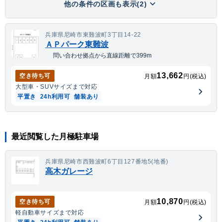
他の条件の区画も表示(2)
兵庫県尼崎市東難波町3丁目14-22
ＡＰパーク東難波
問い合わせ拠点から直線距離で399m
13,662
空き待ち可
月額
円(税込)
大型車・SUV
サイズまで対応
平置き
24h利用可
舗装あり
最近閲覧した月極駐車場
兵庫県尼崎市西難波町6丁目127番地5(地番)
高木ガレージ
10,870
空き待ち可
月額
円(税込)
軽自動車
サイズまで対応