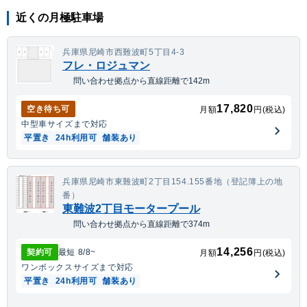
近くの月極駐車場
兵庫県尼崎市西難波町5丁目4-3
フレ・ロジュマン
問い合わせ拠点から直線距離で142m
17,820
空き待ち可
月額
円(税込)
中型車
サイズまで対応
平置き
24h利用可
舗装あり
兵庫県尼崎市東難波町2丁目154.155番地（登記簿上の地
番）
東難波2丁目モータープール
問い合わせ拠点から直線距離で374m
14,256
契約可
最短
8/8
~
月額
円(税込)
ワンボックス
サイズまで対応
平置き
24h利用可
舗装あり