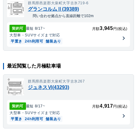
群馬県邑楽郡大泉町大字古氷719-6
グランコルムⅡ(39389)
問い合わせ拠点から直線距離で102m
3,945
契約可
最短
8/17
~
月額
円(税込)
大型車・SUV
サイズまで対応
平置き
24h利用可
舗装あり
最近閲覧した月極駐車場
群馬県邑楽郡大泉町大字古氷267
ジュネスⅥ(43293)
4,917
契約可
最短
8/17
~
月額
円(税込)
大型車・SUV
サイズまで対応
平置き
24h利用可
舗装あり