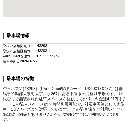
駐車場情報
43293
取扱い店舗拠点コード
43293-1
取扱い店舗区画コード
PK000156757
Park Direct管理コード
2026/07/22
情報更新日
駐車場の特徴
ジュネスⅥ(43293)（Park Direct管理コード：PK000156757）は群
馬県邑楽郡大泉町大字古氷267にある平置きの月極駐車場です。 屋
根なしで舗装された駐車スペースを提供しており、料金は4,917円で
す。 この駐車スペースは24時間利用可能で、対応車両例として大型
車・SUVサイズまで対応しています。 この駐車場をご利用いただく
際は貸与物等もありませんので、契約後すぐにご利用いただけま
す。