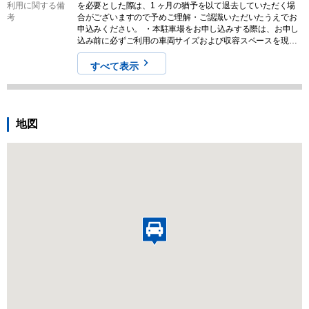
利用に関する備
を必要とした際は、1 ヶ月の猶予を以て退去していただく場
考
合がございますので予めご理解・ご認識いただいたうえでお
申込みください。 ・本駐車場をお申し込みする際は、お申し
込み前に必ずご利用の車両サイズおよび収容スペースを現地
でご確認ください。また、募集情報と実際の現地の状況が異
なる場合がございます。その場合は、現況を優先させていた
すべて表示
だきますので気になる方はお申し込みをご遠慮ください。な
お、契約締結後のキャンセルやクレームに対する返金は一切
対応しませんので予めご認識ください。
地図