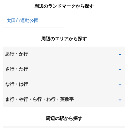
周辺のランドマークから探す
太田市運動公園
周辺のエリアから探す
あ行・か行
飯塚町
内ケ島町
さ行・た行
北小泉
小舞木町
坂田
城之内
な行・は行
仙石
高林寿町
西小泉
西矢島町
ま行・や行・ら行・わ行・英数字
高林東町
東別所町
東矢島町
南矢島町
寄木戸
周辺の駅から探す
富士