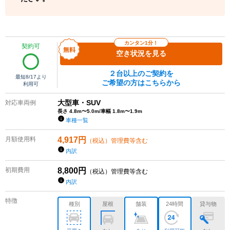
カンタン1分！
契約可
空き状況を見る
２台以上のご契約を
最短
8/17
より
ご希望の方はこちらから
利用可
大型車・SUV
対応車両例
長さ 4.8m〜5.0m/車幅 1.8m〜1.9m
車種一覧
月額使用料
4,917
円
（税込）管理費等含む
内訳
初期費用
8,800
円
（税込）管理費等含む
内訳
特徴
種別
屋根
舗装
24時間
貸与物