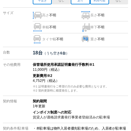
平置き
なし
あり
利用可能
なし
サイズ
高さ
不明
長さ
不明
車幅
不明
車下
不明
タイヤ幅
不明
重さ
不明
台数
18
台
（うち空き
6
台
）
その他費用
保管場所使用承諾証明書発行手数料※1
11,000
円（税込）
更新費用
※2
4,752
円（税込）
※1 証明書発行をご希望の方のみ必要な費用となります。
※2
契約更新時に都度発生します。
契約情報
契約期間
1
年更新
インボイス制度への対応
賃貸人が適格請求書発行事業者登録済みの
駐車場
契約条件/
駐車場
・本駐車場は物件入居者優先駐車場のため、入居者が駐車場