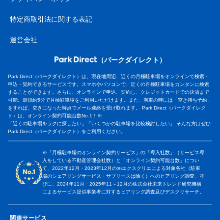
特定商取引法に関する表記
運営会社
（パークダイレクト）
Park Direct（パークダイレクト）は、現在地周辺、近くの月極駐車場をオンラインで検索・
申込・契約できるサービスです。スマホやパソコンで、近くの月極駐車場をカンタンに検索
することができます。さらに、オンラインで申込、契約し、クレジットカードでの決済まで
可能。最短約5分で月極駐車場をご利用いただけます。また、満車の時には「空き待ち予約」
をすれば、空きになった時点でメール連絡を受け取れます。 Park Direct（パークダイレク
ト）は、オンライン契約可能台数No.1！※
「近くの駐車場をラクに探したい」「いくつかの駐車場を比較検討したい」 そんな方はぜひ
Park Direct（パークダイレクト）をご利用ください。
※「月極駐車場のオンライン契約サービス」の「導入社数」（サービス導
入をしている不動産管理会社数）と「オンライン契約可能台数」につい
て、2022年12月・2023年12月の㈱エクスクリエによる対象各社（駐車
場のシェアリングサービス・サブリースは除く）へのヒアリング調査、並
びに、2024年11月・2025年11～12月の株式会社未来トレンド研究機構
によるサービス提供事業者に対するヒアリング調査及びデスクリサーチ。
関連サービス