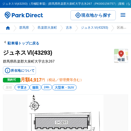
ジュネスⅥ(43293)（月極駐車場）|群馬県邑楽郡大泉町大字古氷267（PK000156757）|屋根（な
現在地から探す
群馬県
邑楽郡大泉町
古氷
ジュネスⅥ(43293)
区画詳細
駐車場トップに戻る
ジュネスⅥ(43293)
群馬県邑楽郡大泉町大字古氷267
所在地について
月額
4,917
円（税込／管理費等含む）
契約可
24h
屋根
平置き
舗装
大型車・SUV