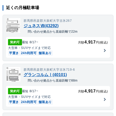
近くの月極駐車場
群馬県邑楽郡大泉町大字古氷267
ジュネスⅦ(43292)
問い合わせ拠点から直線距離で22m
4,917
契約可
最短
8/17
~
月額
円(税込)
大型車・SUV
サイズまで対応
平置き
24h利用可
舗装あり
群馬県邑楽郡大泉町大字古氷719-6
グランコルムⅠ(40101)
問い合わせ拠点から直線距離で88m
4,917
契約可
最短
8/17
~
月額
円(税込)
大型車・SUV
サイズまで対応
平置き
24h利用可
舗装あり