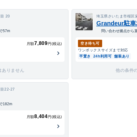
 20
埼玉県さいたま市桜区栄和
Grandeur駐
57m
問い合わせ拠点から直
7,809
空き待ち可
月額
円(税込)
ワンボックス
サイズまで対応
平置き
24h利用可
舗装あり
はありません
他の条件
22-27
182m
8,404
月額
円(税込)