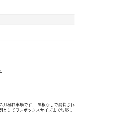
1
平置きの月極駐車場です。 屋根なしで舗装され
両例としてワンボックスサイズまで対応し