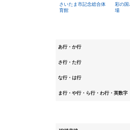
さいたま市記念総合体
彩の国
育館
場
あ行・か行
上峰
円阿弥
さ行・た行
五関
栄和
桜丘
な行・は行
下大久保
白鍬
中島
西堀
ま行・や行・ら行・わ行・英数字
関
道場
町谷
南元宿