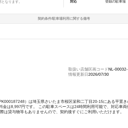
対応
登録の
駐車場
用となります。
契約条件/
駐車場
利用に関する備考
取扱い店舗区画コード
NL-00032-
情報更新日
2026/07/30
ード：PK000187248）は埼玉県さいたま市桜区栄和二丁目20-15にある
金は8,997円です。 この駐車スペースは24時間利用可能で、対応車
く際は貸与物等もありませんので、契約後すぐにご利用いただけます。