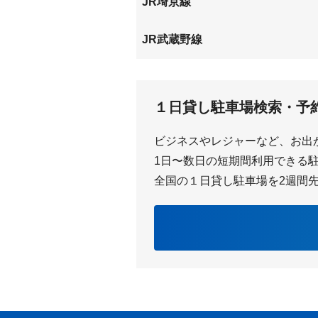
JR埼京線
与野本町
中浦和
JR武蔵野線
西浦和
１日貸し駐車場検索・予
ビジネスやレジャーなど、お出
1日〜数日の短期間利用できる駐車
全国の１日貸し駐車場を2週間