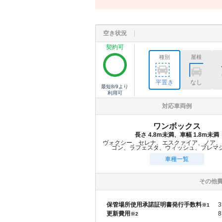
空き状況
契約可
種別
屋根
平置き
なし
最短
8/9
より
利用可
対応車両例
ワンボックス
長さ 4.8m未満、車幅 1.8m未満
ヴォクシー、セレナ、エスクァイア、ノア、
ゴン、ラフェスタ、ウィッシュ、プレマ
車種一覧
その他
保管場所使用承諾証明書発行手数料
3
※1
更新費用
8
※2