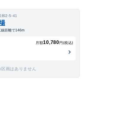
2-5-41
車場
線距離で146m
10,780
月額
円(税込)
の区画はありません