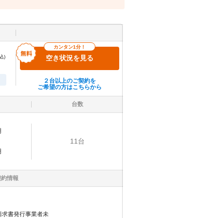
カンタン1分！
込)
空き状況を見る
２台以上のご契約を
ご希望の方はこちらから
台数
明
11
台
明
契約情報
請求書発行事業者未