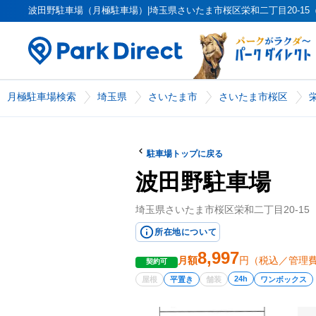
波田野駐車場（月極駐車場）|埼玉県さいたま市桜区栄和二丁目20-15（PK0
月極駐車場検索
埼玉県
さいたま市
さいたま市桜区
駐車場トップに戻る
波田野駐車場
埼玉県さいたま市桜区栄和二丁目20-15
所在地について
8,997
月額
円（税込／管理
契約可
24h
屋根
平置き
舗装
ワンボックス