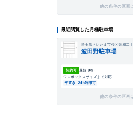
他の条件の区画
最近閲覧した月極駐車場
埼玉県さいたま市桜区栄和二丁目
波田野駐車場
契約可
最短
8/9
~
ワンボックス
サイズまで対応
平置き
24h利用可
他の条件の区画