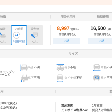
特徴
月額使用料
初期費用
8,997
16,500
舗装
24時間
貸与物
円
(税込)
円
(税
管理費用等含む
管理費用等含む
内訳
内訳
なし
利用可能
なし
サイズ
高さ
不明
長さ
不明
車幅
不
ステップワ
シーなど
車下
不明
タイヤ幅
不明
重さ
不
費用
,300
円(税込)
契約期間
1
年更新
,910
円(税込)
インボイス制度への
賃貸人が適格