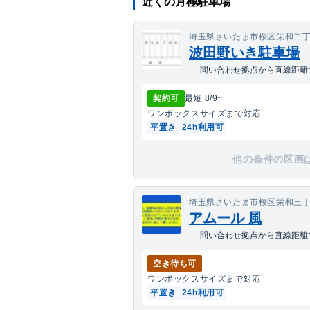
近くの月極駐車場
埼玉県さいたま市桜区栄和二丁目
波田野いき駐車場
問い合わせ拠点から直線距離で
契約可
最短
8/9
~
ワンボックス
サイズまで対応
平置き
24h利用可
他の条件の区画
埼玉県さいたま市桜区栄和三丁目
アムール 風
問い合わせ拠点から直線距離で
空き待ち可
ワンボックス
サイズまで対応
平置き
24h利用可