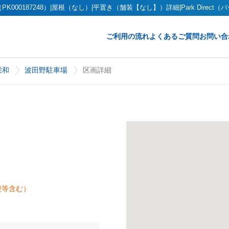
00187248）|屋根（なし）|平置き（舗装【なし】）詳細|Park Direct
ご利用の流れ
よくあるご質問
お問い合
栄和
波田野駐車場
区画詳細
費等含む）