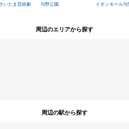
さいたま芸術劇
与野公園
イオンモール与
周辺のエリアから探す
大久保領家
大戸
桜田
鹿手袋
神田
新中里
八王子
本町西
山久保
周辺の駅から探す