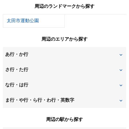
周辺のランドマークから探す
太田市運動公園
周辺のエリアから探す
あ行・か行
新井町
飯田町
さ行・た行
飯塚町
内ケ島町
坂田
下浜田町
な行・は行
小舞木町
高林寿町
高林西町
新島町
西矢島町
ま行・や行・ら行・わ行・英数字
高林東町
高林南町
東別所町
東矢島町
南矢島町
寄木戸
周辺の駅から探す