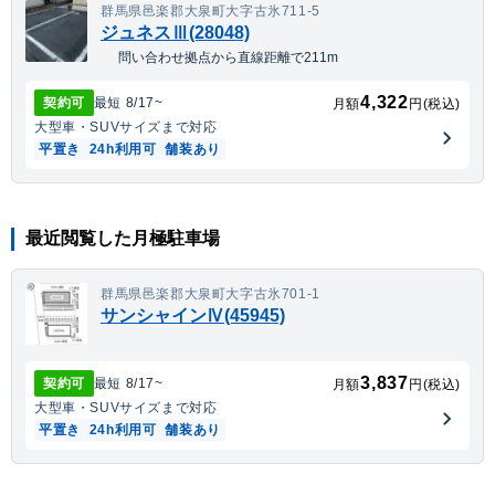
群馬県邑楽郡大泉町大字古氷711-5
ジュネスⅢ(28048)
問い合わせ拠点から直線距離で211m
4,322
契約可
最短
8/17
~
月額
円(税込)
大型車・SUV
サイズまで対応
平置き
24h利用可
舗装あり
最近閲覧した月極駐車場
群馬県邑楽郡大泉町大字古氷701-1
サンシャインⅣ(45945)
3,837
契約可
最短
8/17
~
月額
円(税込)
大型車・SUV
サイズまで対応
平置き
24h利用可
舗装あり