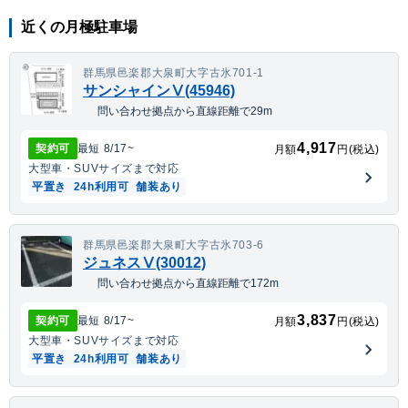
近くの月極駐車場
群馬県邑楽郡大泉町大字古氷701-1
サンシャインⅤ(45946)
問い合わせ拠点から直線距離で29m
4,917
契約可
最短
8/17
~
月額
円(税込)
大型車・SUV
サイズまで対応
平置き
24h利用可
舗装あり
群馬県邑楽郡大泉町大字古氷703-6
ジュネスⅤ(30012)
問い合わせ拠点から直線距離で172m
3,837
契約可
最短
8/17
~
月額
円(税込)
大型車・SUV
サイズまで対応
平置き
24h利用可
舗装あり