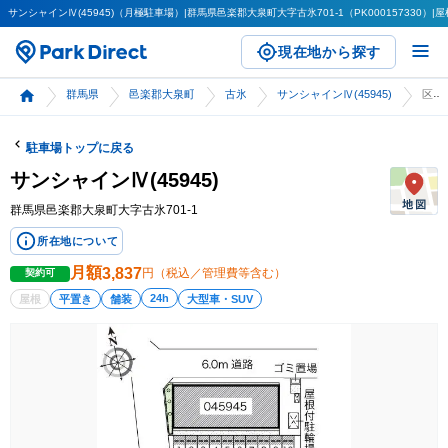
サンシャインⅣ(45945)（月極駐車場）|群馬県邑楽郡大泉町大字古氷701-1（PK000157330）|
現在地から探す
群馬県
邑楽郡大泉町
古氷
サンシャインⅣ(45945)
区画詳細
駐車場トップに戻る
サンシャインⅣ(45945)
群馬県邑楽郡大泉町大字古氷701-1
所在地について
月額
3,837
円（税込／管理費等含む）
契約可
24h
屋根
平置き
舗装
大型車・SUV