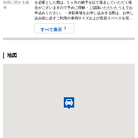
利用に関する備
を必要とした際は、1 ヶ月の猶予を以て退去していただく場
考
合がございますので予めご理解・ご認識いただいたうえでお
申込みください。 ・本駐車場をお申し込みする際は、お申し
込み前に必ずご利用の車両サイズおよび収容スペースを現地
でご確認ください。また、募集情報と実際の現地の状況が異
なる場合がございます。その場合は、現況を優先させていた
すべて表示
だきますので気になる方はお申し込みをご遠慮ください。な
お、契約締結後のキャンセルやクレームに対する返金は一切
対応しませんので予めご認識ください。
地図