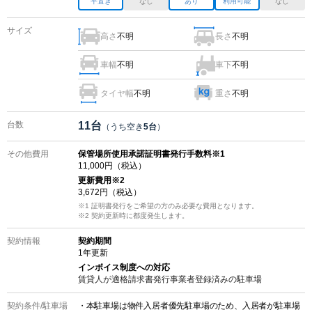
平置き
なし
あり
利用可能
なし
サイズ
高さ
不明
長さ
不明
車幅
不明
車下
不明
タイヤ幅
不明
重さ
不明
台数
11
台
（うち空き
5
台
）
その他費用
保管場所使用承諾証明書発行手数料※1
11,000
円（税込）
更新費用
※2
3,672
円（税込）
※1 証明書発行をご希望の方のみ必要な費用となります。
※2
契約更新時に都度発生します。
契約情報
契約期間
1
年更新
インボイス制度への対応
賃貸人が適格請求書発行事業者登録済みの
駐車場
契約条件/
駐車場
・本駐車場は物件入居者優先駐車場のため、入居者が駐車場