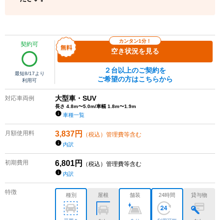
カンタン1分！
契約可
空き状況を見る
２台以上のご契約を
最短
8/17
より
ご希望の方はこちらから
利用可
大型車・SUV
対応車両例
長さ 4.8m〜5.0m/車幅 1.8m〜1.9m
車種一覧
月額使用料
3,837
円
（税込）管理費等含む
内訳
初期費用
6,801
円
（税込）管理費等含む
内訳
特徴
種別
屋根
舗装
24時間
貸与物