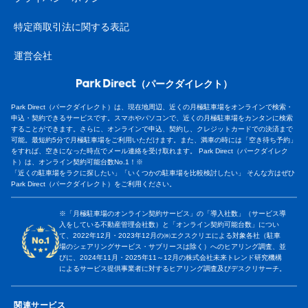
特定商取引法に関する表記
運営会社
（パークダイレクト）
Park Direct（パークダイレクト）は、現在地周辺、近くの月極駐車場をオンラインで検索・
申込・契約できるサービスです。スマホやパソコンで、近くの月極駐車場をカンタンに検索
することができます。さらに、オンラインで申込、契約し、クレジットカードでの決済まで
可能。最短約5分で月極駐車場をご利用いただけます。また、満車の時には「空き待ち予約」
をすれば、空きになった時点でメール連絡を受け取れます。 Park Direct（パークダイレク
ト）は、オンライン契約可能台数No.1！※
「近くの駐車場をラクに探したい」「いくつかの駐車場を比較検討したい」 そんな方はぜひ
Park Direct（パークダイレクト）をご利用ください。
※「月極駐車場のオンライン契約サービス」の「導入社数」（サービス導
入をしている不動産管理会社数）と「オンライン契約可能台数」につい
て、2022年12月・2023年12月の㈱エクスクリエによる対象各社（駐車
場のシェアリングサービス・サブリースは除く）へのヒアリング調査、並
びに、2024年11月・2025年11～12月の株式会社未来トレンド研究機構
によるサービス提供事業者に対するヒアリング調査及びデスクリサーチ。
関連サービス