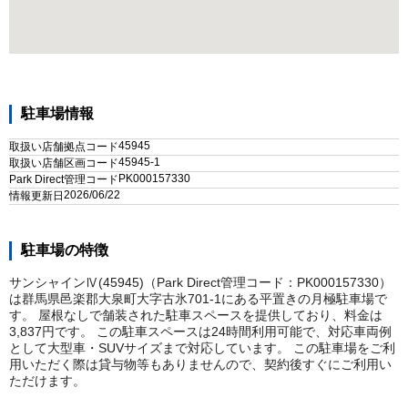
駐車場情報
45945
取扱い店舗拠点コード
45945-1
取扱い店舗区画コード
PK000157330
Park Direct管理コード
2026/06/22
情報更新日
駐車場の特徴
サンシャインⅣ(45945)（Park Direct管理コード：PK000157330）
は群馬県邑楽郡大泉町大字古氷701-1にある平置きの月極駐車場で
す。 屋根なしで舗装された駐車スペースを提供しており、料金は
3,837円です。 この駐車スペースは24時間利用可能で、対応車両例
として大型車・SUVサイズまで対応しています。 この駐車場をご利
用いただく際は貸与物等もありませんので、契約後すぐにご利用い
ただけます。