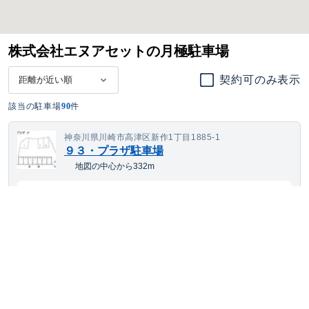
株式会社エヌアセットの月極駐車場
契約可のみ表示
該当の駐車場
90
件
神奈川県川崎市高津区新作1丁目1885-1
９３・プラザ駐車場
地図の中心から332m
14,256
空き待ち可
月額
円(税込)
ワンボックス
サイズまで対応
平置き
24h利用可
神奈川県川崎市高津区末長1丁目38-20
リーブル梶ケ谷バイクパーク
地図の中心から387m