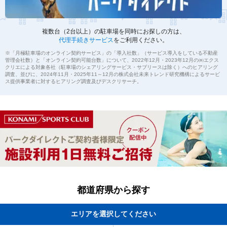
複数台（2台以上）の駐車場を同時にお探しの方は、
代理手続きサービス
をご利用ください。
※「月極駐車場のオンライン契約サービス」の「導入社数」（サービス導入をしている不動産
管理会社数）と「オンライン契約可能台数」について、2022年12月・2023年12月の㈱エクス
クリエによる対象各社（駐車場のシェアリングサービス・サブリースは除く）へのヒアリング
調査、並びに、2024年11月・2025年11～12月の株式会社未来トレンド研究機構によるサービ
ス提供事業者に対するヒアリング調査及びデスクリサーチ。
都道府県から探す
エリアを選択してください