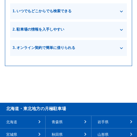
碧南市
大阪市阿倍野区
大阪市住之江区
さいたま市見沼区
羽生市
横浜市戸塚区
三浦市
君津市
千葉市稲毛区
1. いつでもどこからでも検索できる
大阪市大正区
大阪市天王寺区
日高市
通常の契約の場合は、管理会社やオーナーの自宅に実際に訪れ
鶴ヶ島市
横浜市磯子区
横浜市瀬谷区
成田市
千葉市花見川区
て、契約手続きをする必要があります。特に遠方から引っ越す場
2. 駐車場の情報を入手しやすい
合は、現地に足を運んで探す必要があります。周辺を探し回り、
大阪市平野区
大阪市都島区
入間郡三芳町
さいたま市岩槻区
やっと見つけたと思ったら、契約は別の日になってしまうことも
横浜市保土ケ谷区
八街市
インターネットを利用すれば、住所などの簡単な情報を入力する
あり、大変な手間がかかってしまいます。
だけで、周辺の月極駐車場の情報がすぐに表示されます。月額料
堺市美原区
四條畷市
3. オンライン契約で簡単に借りられる
白岡市
比企郡川島町
金や駐車場の配置図、住所のほかにも、写真が掲載されているた
一方、スマホやパソコンのネット検索であれば、月極駐車場を探
め、現地に行かなくても駐車場の状況を把握することができま
月極駐車場を借りる場合には、必ず契約が必要です。従来の場
すために現地にわざわざ足を運ぶ必要はありません。管理会社に
す。
泉南市
大阪市生野区
合、契約手続きには管理会社やオーナーの自宅へ訪問する必要が
電話したり、直接行ったりする必要もありません。契約のために
ありましたが、ネット検索の場合はオンライン上で検索から契約
別の日に時間を取る必要もなく、手軽に契約を済ませることがで
まで完結できる場合があるため、時間や手間を大幅に削減できま
きます。
大阪市西成区
大阪市西淀川区
す。
大阪市東住吉区
大阪市東成区
大阪市東淀川区
河内長野市
北海道・東北地方の月極駐車場
堺市中区
堺市東区
北海道
青森県
岩手県
宮城県
秋田県
山形県