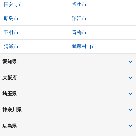
国分寺市
福生市
昭島市
狛江市
羽村市
青梅市
清瀬市
武蔵村山市
愛知県
豊田市
名古屋市
大阪府
一宮市
岡崎市
枚方市
茨木市
埼玉県
瀬戸市
刈谷市
大阪市
高槻市
川越市
和光市
神奈川県
豊橋市
春日井市
門真市
池田市
入間市
狭山市
横浜市
平塚市
広島県
名古屋市中区
名古屋市北区
豊中市
寝屋川市