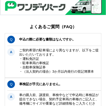
よくあるご質問（FAQ）
申込の際に必要な書類はなんですか。
Q
ご契約希望の駐車場により異なりますが、以下をご提
A
出いただいております。
・運転免許証
・駐車車両の車検証
・自動車保険証券
・（法人契約の場合）3か月以内発行の登記簿謄本
車検証が手元にありません。
Q
車の購入前、譲渡前、車検中などで申込時に車検証が
A
提出できない場合、契約予定車両の車種のご記入と、
備考欄にサイズや重量など詳細情報をご入力くださ