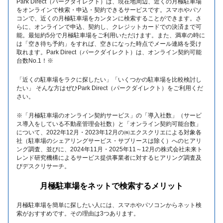
名古屋市中川区
尾張旭市
春日市
糸島市
Park Direct（パークダイレクト）は、現在地周辺、近くの月極駐車場
交野市
堺市北区
静岡市駿河区
菊川市
深谷市
春日部市
札幌市豊平区
釧路市
相模原市南区
をオンラインで検索・申込・契約できるサービスです。スマホやパソ
川崎市高津区
松戸市
千葉市中央区
コンで、近くの月極駐車場をカンタンに検索することができます。さ
豊岡市
宝塚市
長久手市
名古屋市瑞穂区
うきは市
大野城市
大阪市鶴見区
柏原市
らに、オンラインで申込、契約し、クレジットカードでの決済まで可
袋井市
焼津市
北本市
坂戸市
札幌市西区
函館市
横浜市青葉区
逗子市
八千代市
野田市
能。最短約5分で月極駐車場をご利用いただけます。また、満車の時に
洲本市
神戸市西区
は「空き待ち予約」をすれば、空きになった時点でメール連絡を受け
稲沢市
西尾市
大牟田市
古賀市
大阪市旭区
泉大津市
三島市
静岡市清水区
行田市
取れます。Park Direct（パークダイレクト）は、オンライン契約可能
さいたま市中央区
恵庭市
北見市
川崎市川崎区
綾瀬市
木更津市
香取市
台数No.1！※
三木市
加古川市
名古屋市千種区
名古屋市昭和区
八女市
行橋市
大阪市城東区
大阪市浪速区
湖西市
御殿場市
さいたま市桜区
さいたま市緑区
札幌市白石区
苫小牧市
小田原市
南足柄市
「近くの駐車場をラクに探したい」「いくつかの駐車場を比較検討し
我孫子市
茂原市
たい」 そんな方はぜひPark Direct（パークダイレクト）をご利用くだ
西脇市
淡路市
名古屋市天白区
名古屋市名東区
直方市
福岡市城南区
高石市
羽曳野市
藤枝市
さい。
秩父市
桶川市
江別市
滝川市
横浜市金沢区
横浜市緑区
千葉市美浜区
銚子市
加東市
神戸市長田区
みよし市
豊明市
福津市
※「月極駐車場のオンライン契約サービス」の「導入社数」（サービ
北九州市小倉北区
松原市
堺市西区
加須市
鴻巣市
岩見沢市
石狩市
ス導入をしている不動産管理会社数）と「オンライン契約可能台数」
相模原市緑区
川崎市麻生区
習志野市
鴨川市
について、2022年12月・2023年12月の㈱エクスクリエによる対象各
神戸市垂水区
高砂市
弥富市
名古屋市熱田区
小郡市
宗像市
大阪市住吉区
貝塚市
社（駐車場のシェアリングサービス・サブリースは除く）へのヒアリ
蓮田市
東松山市
深川市
室蘭市
川崎市多摩区
川崎市宮前区
東金市
流山市
ング調査、並びに、2024年11月・2025年11～12月の株式会社未来ト
加西市
レンド研究機構によるサービス提供事業者に対するヒアリング調査及
丹波市
名古屋市守山区
北名古屋市
北九州市小倉南区
朝倉市
富田林市
阪南市
びデスクリサーチ。
富士見市
本庄市
札幌市厚別区
横浜市泉区
横浜市神奈川区
印西市
四街道市
相生市
神戸市須磨区
知多市
津島市
北九州市門司区
北九州市八幡西区
月極駐車場をネットで検索するメリット
藤井寺市
大阪市淀川区
幸手市
さいたま市西区
横浜市栄区
横浜市都筑区
千葉市若葉区
白井市
月極駐車場を簡単に探したい人には、スマホやパソコンからネット検
蒲郡市
高浜市
北九州市八幡東区
筑後市
大阪市此花区
堺市南区
さいたま市浦和区
さいたま市大宮区
索がおすすめです。その理由は3つあります。
横浜市港南区
横浜市港北区
館山市
富里市