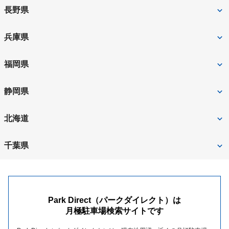
川口市
さいたま市
藤沢市
厚木市
広島市
呉市
長野県
名古屋市東区
東海市
堺市
守口市
戸田市
草加市
鎌倉市
川崎市
広島市中区
福山市
松本市
長野市
兵庫県
名古屋市西区
安城市
吹田市
箕面市
越谷市
飯能市
大和市
横浜市中区
尾道市
広島市南区
上田市
飯田市
神戸市
たつの市
福岡県
名古屋市港区
名古屋市緑区
大阪市中央区
東大阪市
三郷市
新座市
横浜市南区
茅ヶ崎市
広島市西区
東広島市
伊那市
茅野市
姫路市
伊丹市
半田市
日進市
福岡市
福岡市東区
静岡県
大阪市北区
大阪市西区
さいたま市北区
熊谷市
横須賀市
横浜市西区
府中市
広島市安佐南区
小諸市
岡谷市
神戸市中央区
三田市
小牧市
あま市
久留米市
福岡市中央区
大阪市港区
堺市堺区
静岡市
浜松市
北海道
八潮市
上尾市
川崎市幸区
相模原市
廿日市市
広島市東区
須坂市
諏訪市
赤穂市
明石市
名古屋市中村区
名古屋市南区
福岡市博多区
福岡市西区
摂津市
大阪狭山市
富士市
静岡市葵区
久喜市
吉川市
札幌市
旭川市
千葉県
秦野市
相模原市中央区
竹原市
安芸郡府中町
佐久市
塩尻市
川西市
尼崎市
犬山市
大府市
北九州市
筑紫野市
大東市
大阪市福島区
熱海市
沼津市
蕨市
さいたま市南区
札幌市中央区
千歳市
川崎市中原区
横浜市旭区
千葉市
佐倉市
三原市
広島市佐伯区
中野市
大町市
神戸市東灘区
神戸市灘区
豊川市
岩倉市
福岡市南区
福岡市早良区
八尾市
泉佐野市
磐田市
掛川市
朝霞市
志木市
札幌市東区
北広島市
横浜市鶴見区
海老名市
柏市
浦安市
駒ヶ根市
Park Direct（パークダイレクト）は
神戸市兵庫区
西宮市
清須市
知立市
飯塚市
太宰府市
和泉市
岸和田市
島田市
月極駐車場検索サイトです
富士宮市
所沢市
ふじみ野市
帯広市
札幌市北区
座間市
伊勢原市
船橋市
市川市
芦屋市
神戸市北区