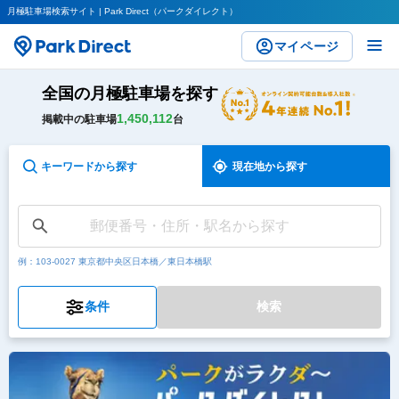
月極駐車場検索サイト | Park Direct（パークダイレクト）
マイページ
全国の月極駐車場を探す
1,450,112
掲載中の駐車場
台
キーワード
から探す
現在地
から探す
例：103-0027 東京都中央区日本橋／東日本橋駅
条件
検索