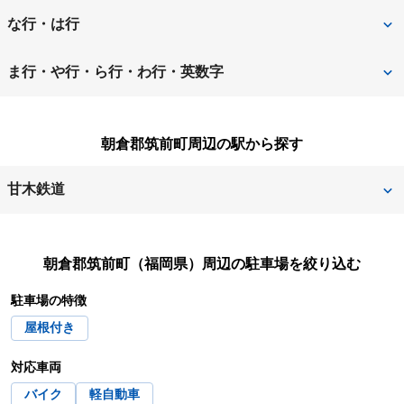
飯塚市
糸島市
田川郡川崎町
田川郡福智町
な行・は行
うきは市
大川市
田川市
太宰府市
那珂川市
中間市
ま行・や行・ら行・わ行・英数字
大野城市
大牟田市
筑後市
筑紫野市
直方市
福岡市
三井郡大刀洗町
三潴郡大木町
小郡市
遠賀郡芦屋町
朝倉郡筑前町周辺の駅から探す
築上郡築上町
築上郡吉富町
福岡市早良区
福岡市城南区
京都郡苅田町
京都郡みやこ町
遠賀郡岡垣町
遠賀郡遠賀町
甘木鉄道
福岡市中央区
福岡市西区
みやま市
宮若市
遠賀郡水巻町
春日市
太刀洗
山隈
福岡市博多区
福岡市東区
宗像市
柳川市
糟屋郡宇美町
糟屋郡粕屋町
朝倉郡筑前町（福岡県）
周辺の駐車場を絞り込む
高田
福岡市南区
福津市
八女郡広川町
八女市
駐車場の特徴
糟屋郡篠栗町
糟屋郡志免町
豊前市
行橋市
屋根付き
糟屋郡新宮町
嘉穂郡桂川町
対応車両
嘉麻市
北九州市
バイク
軽自動車