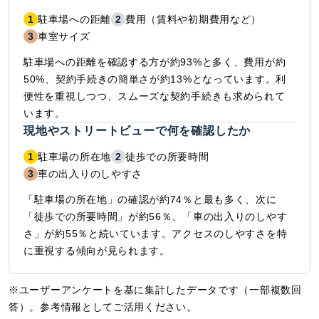
1
駐車場への距離
2
費用（賃料や初期費用など）
3
車室サイズ
駐車場への距離を確認する方が約93%と多く、費用が約
50%、契約手続きの簡単さが約13%となっています。利
便性を重視しつつ、スムーズな契約手続きも求められて
います。
現地やストリートビューで何を確認したか
1
駐車場の所在地
2
徒歩での所要時間
3
車の出入りのしやすさ
「駐車場の所在地」の確認が約74％と最も多く、次に
「徒歩での所要時間」が約56％、「車の出入りのしやす
さ」が約55％と続いています。アクセスのしやすさを特
に重視する傾向が見られます。
※ユーザーアンケートを基に集計したデータです（一部複数回
答）。参考情報としてご活用ください。