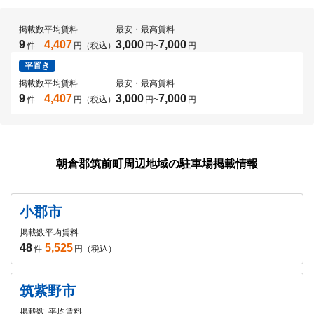
掲載数
平均賃料
最安・最高賃料
9
4,407
3,000
7,000
件
円（税込）
円
~
円
平置き
掲載数
平均賃料
最安・最高賃料
9
4,407
3,000
7,000
件
円（税込）
円
~
円
朝倉郡筑前町周辺地域の駐車場掲載情報
小郡市
掲載数
平均賃料
48
5,525
件
円（税込）
筑紫野市
掲載数
平均賃料