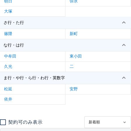
朝日
弥永
大塚
さ行・た行
篠隈
新町
な行・は行
中牟田
東小田
久光
二
ま行・や行・ら行・わ行・英数字
松延
安野
依井
契約可のみ表示