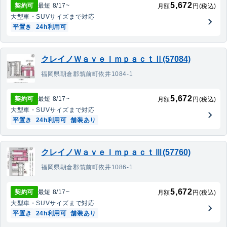
5,672
契約可
最短
8/17
~
月額
円(税込)
大型車・SUV
サイズまで対応
平置き
24h利用可
クレイノＷａｖｅＩｍｐａｃｔⅡ(57084)
福岡県朝倉郡筑前町依井1084-1
5,672
契約可
最短
8/17
~
月額
円(税込)
大型車・SUV
サイズまで対応
平置き
24h利用可
舗装あり
クレイノＷａｖｅＩｍｐａｃｔⅢ(57760)
福岡県朝倉郡筑前町依井1086-1
5,672
契約可
最短
8/17
~
月額
円(税込)
大型車・SUV
サイズまで対応
平置き
24h利用可
舗装あり