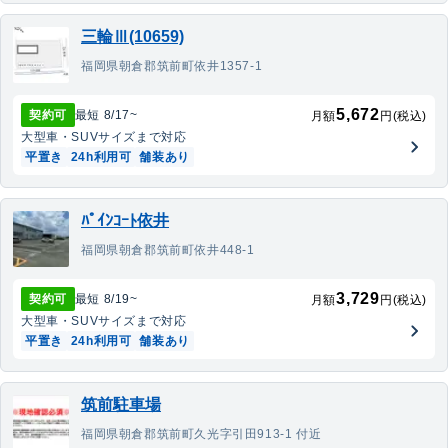
三輪Ⅲ(10659)
福岡県朝倉郡筑前町依井1357-1
5,672
契約可
最短
8/17
~
月額
円(税込)
大型車・SUV
サイズまで対応
平置き
24h利用可
舗装あり
ﾊﾟｲﾝｺｰﾄ依井
福岡県朝倉郡筑前町依井448-1
3,729
契約可
最短
8/19
~
月額
円(税込)
大型車・SUV
サイズまで対応
平置き
24h利用可
舗装あり
筑前駐車場
福岡県朝倉郡筑前町久光字引田913-1 付近