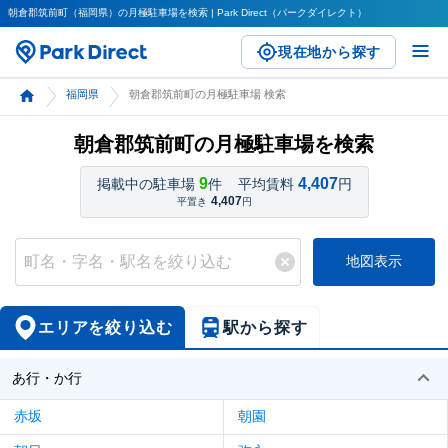
朝倉郡筑前町（福岡県）の月極駐車場を検索 | Park Direct（パークダイレクト）
現在地から探す
福岡県
朝倉郡筑前町の月極駐車場 検索
朝倉郡筑前町の月極駐車場を検索
9
4,407
掲載中の駐車場
件
平均賃料
円
4,407
平置き
円
地図表示
エリアを絞り込む
駅から探す
あ行・か行
赤坂
朝園