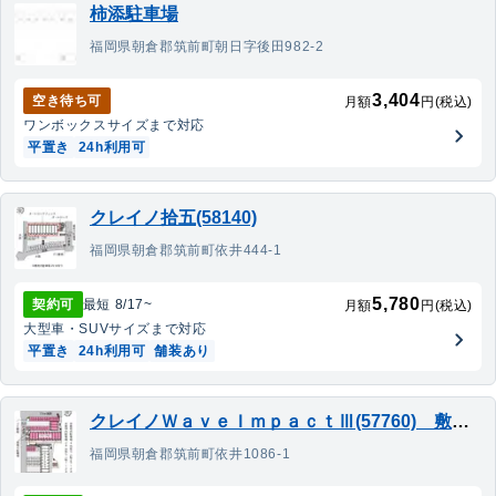
柿添駐車場
福岡県朝倉郡筑前町朝日字後田982-2
3,404
空き待ち可
月額
円(税込)
ワンボックス
サイズまで対応
平置き
24h利用可
クレイノ拾五(58140)
福岡県朝倉郡筑前町依井444-1
5,780
契約可
最短
8/17
~
月額
円(税込)
大型車・SUV
サイズまで対応
平置き
24h利用可
舗装あり
クレイノＷａｖｅＩｍｐａｃｔⅢ(57760) 敷地外駐車場
福岡県朝倉郡筑前町依井1086-1