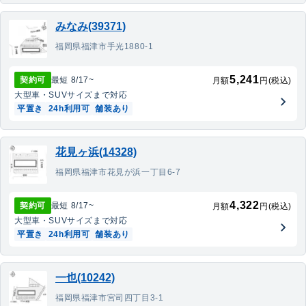
みなみ(39371)
福岡県福津市手光1880-1
5,241
契約可
最短
8/17
~
月額
円(税込)
大型車・SUV
サイズまで対応
平置き
24h利用可
舗装あり
花見ヶ浜(14328)
福岡県福津市花見が浜一丁目6-7
4,322
契約可
最短
8/17
~
月額
円(税込)
大型車・SUV
サイズまで対応
平置き
24h利用可
舗装あり
一也(10242)
福岡県福津市宮司四丁目3-1