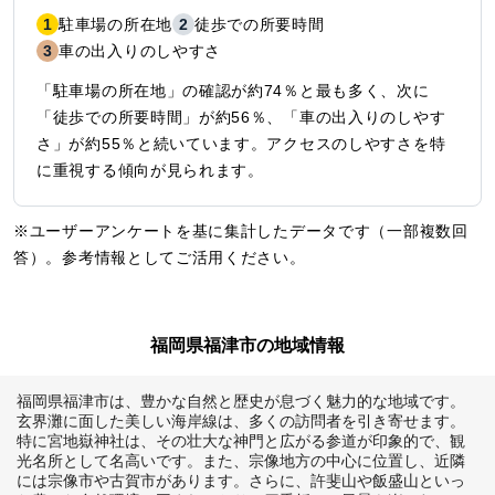
1
駐車場の所在地
2
徒歩での所要時間
3
車の出入りのしやすさ
「駐車場の所在地」の確認が約74％と最も多く、次に
「徒歩での所要時間」が約56％、「車の出入りのしやす
さ」が約55％と続いています。アクセスのしやすさを特
に重視する傾向が見られます。
※ユーザーアンケートを基に集計したデータです（一部複数回
答）。参考情報としてご活用ください。
福岡県福津市の地域情報
福岡県福津市は、豊かな自然と歴史が息づく魅力的な地域です。
玄界灘に面した美しい海岸線は、多くの訪問者を引き寄せます。
特に宮地嶽神社は、その壮大な神門と広がる参道が印象的で、観
光名所として名高いです。また、宗像地方の中心に位置し、近隣
には宗像市や古賀市があります。さらに、許斐山や飯盛山といっ