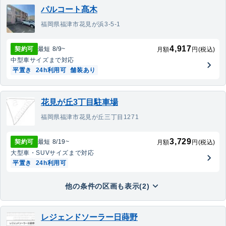
パルコート髙木
福岡県福津市花見が浜3-5-1
4,917
契約可
最短
8/9
~
月額
円(税込)
中型車
サイズまで対応
平置き
24h利用可
舗装あり
花見が丘3丁目駐車場
福岡県福津市花見が丘三丁目1271
3,729
契約可
最短
8/19
~
月額
円(税込)
大型車・SUV
サイズまで対応
平置き
24h利用可
他の条件の区画も表示(2)
レジェンドソーラー日蒔野