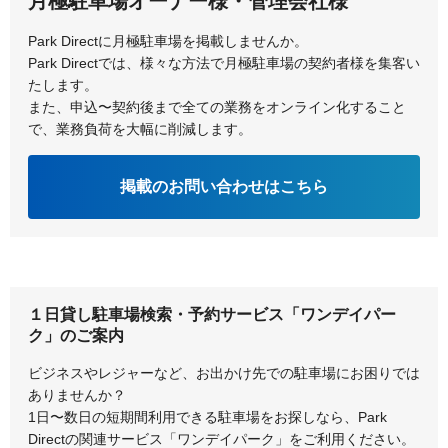
月極駐車場オーナー様・管理会社様
北九州市若松区
鞍手郡小竹町
Park Directに月極駐車場を掲載しませんか。
Park Directでは、様々な方法で月極駐車場の契約者様を集客い
久留米市
古賀市
たします。
また、申込〜契約後まで全ての業務をオンライン化すること
で、業務負荷を大幅に削減します。
掲載のお問い合わせはこちら
１日貸し駐車場検索・予約サービス「ワンデイパー
ク」のご案内
ビジネスやレジャーなど、お出かけ先での駐車場にお困りでは
ありませんか？
1日〜数日の短期間利用できる駐車場をお探しなら、Park
Directの関連サービス「ワンデイパーク」をご利用ください。