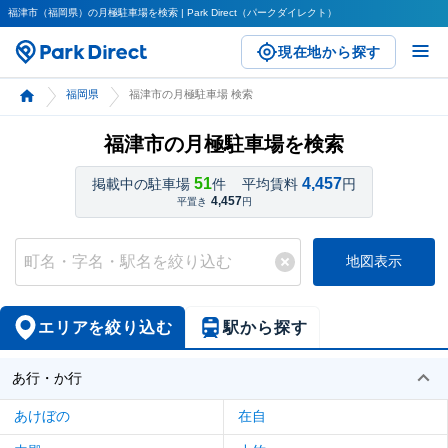
福津市（福岡県）の月極駐車場を検索 | Park Direct（パークダイレクト）
現在地から探す
福岡県
福津市の月極駐車場 検索
福津市の月極駐車場を検索
51
4,457
掲載中の駐車場
件
平均賃料
円
4,457
平置き
円
地図表示
エリアを絞り込む
駅から探す
あ行・か行
あけぼの
在自