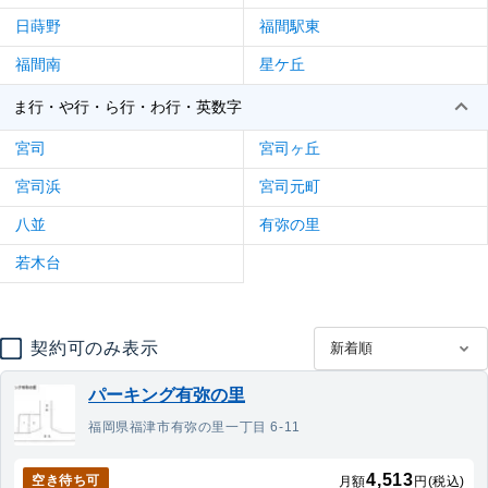
日蒔野
福間駅東
福間南
星ケ丘
ま行・や行・ら行・わ行・英数字
宮司
宮司ヶ丘
宮司浜
宮司元町
八並
有弥の里
若木台
契約可のみ表示
パーキング有弥の里
福岡県福津市有弥の里一丁目 6-11
4,513
空き待ち可
月額
円(税込)