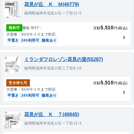
花見が丘 Ｋ Ｍ(40779)
福岡県福津市花見が丘一丁目12-5
5,510
契約可
最短
8/17
~
月額
円(税込)
大型車・SUV
サイズまで対応
平置き
24h利用可
舗装あり
ミランダフロレゾン花見の里(55287)
福岡県福津市花見の里三丁目6-10
5,510
空き待ち可
月額
円(税込)
大型車・SUV
サイズまで対応
平置き
24h利用可
舗装あり
花見が丘 Ｋ Ｔ(40645)
福岡県福津市花見が丘一丁目12-3