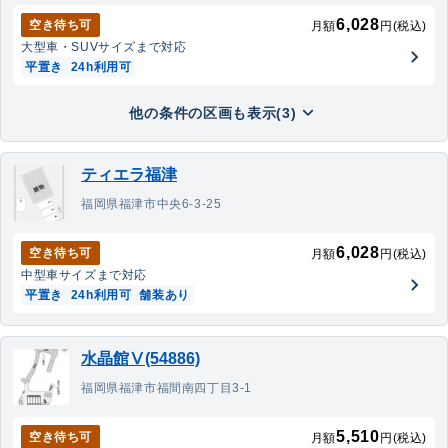
6,028
空き待ち可
月額
円(税込)
大型車・SUV
サイズまで対応
平置き
24h利用可
他の条件の区画も表示(3)
ティエラ福津
福岡県福津市中央6-3-25
6,028
空き待ち可
月額
円(税込)
中型車
サイズまで対応
平置き
24h利用可
舗装あり
水晶館Ⅴ(54886)
福岡県福津市福間南四丁目3-1
5,510
空き待ち可
月額
円(税込)