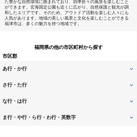
た豊かな自然環境に囲まれており、四季折々の風景を楽しむこと
ができます。玄海国定公園も近くに広がり、自然保護と観光が調
和したエリアです。そのため、アウトドア活動を楽しむ人々にも
人気があります。地域の美しい風景と文化を楽しむことができる
福津市は、多くの魅力を持つ地域です。
福岡県の他の市区町村から探す
市区郡
あ行・か行
朝倉郡筑前町
朝倉市
さ行・た行
飯塚市
糸島市
田川郡川崎町
田川郡福智町
な行・は行
うきは市
大川市
田川市
太宰府市
那珂川市
中間市
ま行・や行・ら行・わ行・英数字
大野城市
大牟田市
筑後市
筑紫野市
直方市
福岡市
三井郡大刀洗町
三潴郡大木町