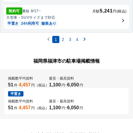
5,241
契約可
最短
8/17
~
月額
円(税込)
大型車・SUV
サイズまで対応
平置き
24h利用可
舗装あり
1
2
3
4
福岡県福津市の駐車場掲載情報
掲載数
平均賃料
最安・最高賃料
51
4,457
1,100
6,050
件
円（税込）
円
~
円
平置き
掲載数
平均賃料
最安・最高賃料
51
4,457
1,100
6,050
件
円（税込）
円
~
円