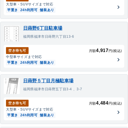
大型車・SUV
サイズまで対応
平置き
24h利用可
舗装あり
日蒔野6丁目駐車場
福岡県福津市日蒔野六丁目13-6
4,917
空き待ち可
月額
円(税込)
中型車
サイズまで対応
平置き
24h利用可
舗装あり
日蒔野５丁目月極駐車場
福岡県福津市日蒔野五丁目3-4 、3-7
4,484
空き待ち可
月額
円(税込)
大型車・SUV
サイズまで対応
平置き
24h利用可
舗装あり