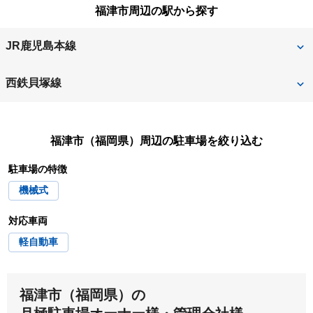
小郡市
遠賀郡芦屋町
福津市周辺の駅から探す
築上郡築上町
築上郡吉富町
福岡市早良区
福岡市城南区
京都郡苅田町
京都郡みやこ町
遠賀郡岡垣町
遠賀郡遠賀町
JR鹿児島本線
福岡市中央区
福岡市西区
みやま市
宮若市
遠賀郡水巻町
春日市
東福間
福間
福岡市博多区
福岡市東区
西鉄貝塚線
宗像市
柳川市
糟屋郡宇美町
糟屋郡粕屋町
福岡市南区
福津市
宮地岳
津屋崎
八女郡広川町
八女市
糟屋郡篠栗町
糟屋郡志免町
福津市（福岡県）
周辺の駐車場を絞り込む
豊前市
西鉄福間
行橋市
糟屋郡新宮町
嘉穂郡桂川町
駐車場の特徴
機械式
嘉麻市
北九州市
対応車両
北九州市小倉北区
北九州市小倉南区
軽自動車
北九州市戸畑区
北九州市門司区
福津市（福岡県）の
北九州市八幡西区
北九州市八幡東区