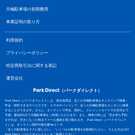
月極駐車場の初期費用
車庫証明の取り方
利用規約
プライバシーポリシー
特定商取引法に関する表記
運営会社
（パークダイレクト）
Park Direct（パークダイレクト）は、現在地周辺、近くの月極駐車場をオンラインで検索・
申込・契約できるサービスです。スマホやパソコンで、近くの月極駐車場をカンタンに検索
することができます。さらに、オンラインで申込、契約し、クレジットカードでの決済まで
可能。最短約5分で月極駐車場をご利用いただけます。また、満車の時には「空き待ち予約」
をすれば、空きになった時点でメール連絡を受け取れます。 Park Direct（パークダイレク
ト）は、オンライン契約可能台数No.1！※
「近くの駐車場をラクに探したい」「いくつかの駐車場を比較検討したい」 そんな方はぜひ
Park Direct（パークダイレクト）をご利用ください。