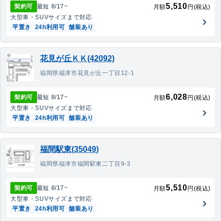
5,510
契約可
最短
8/17
~
月額
円(税込)
大型車・SUV
サイズまで対応
平置き
24h利用可
舗装あり
花見が丘ＫＫ(42092)
福岡県福津市花見が丘一丁目12-1
6,028
契約可
最短
8/17
~
月額
円(税込)
大型車・SUV
サイズまで対応
平置き
24h利用可
舗装あり
福間駅東(35049)
福岡県福津市福間駅東二丁目9-3
5,510
契約可
最短
8/17
~
月額
円(税込)
大型車・SUV
サイズまで対応
平置き
24h利用可
舗装あり