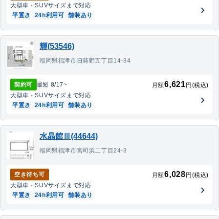
大型車・SUV
サイズまで対応
平置き
24h利用可
舗装あり
輝(53546)
福岡県福津市日蒔野五丁目14-34
6,621
契約可
最短
8/17
~
月額
円(税込)
大型車・SUV
サイズまで対応
平置き
24h利用可
舗装あり
水晶館Ⅲ(44644)
福岡県福津市宮司浜二丁目24-3
6,028
空き待ち可
月額
円(税込)
大型車・SUV
サイズまで対応
平置き
24h利用可
舗装あり