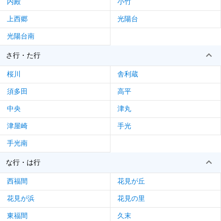
内殿
小竹
上西郷
光陽台
光陽台南
さ行・た行
桜川
舎利蔵
須多田
高平
中央
津丸
津屋崎
手光
手光南
な行・は行
西福間
花見が丘
花見が浜
花見の里
東福間
久末