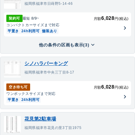
福岡県福津市日蒔野5-14-46
6,028
契約可
最短
8/9
~
月額
円(税込)
コンパクトカー
サイズまで対応
平置き
24h利用可
舗装あり
他の条件の区画も表示(3)
シノハラパーキング
福岡県福津市中央三丁目8-17
6,028
空き待ち可
月額
円(税込)
ワンボックス
サイズまで対応
平置き
24h利用可
花見第2駐車場
福岡県福津市花見の里3丁目1975