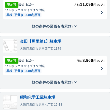
11,090
契約可
最短
8/10
~
月額
円(税込)
ワンボックス
サイズまで対応
屋根
平置き
24h利用可
他の条件の区画も表示(3)
金田【男里第1】駐車場
大阪府泉南市男里四丁目1179
8,960
契約可
最短
8/10
~
月額
円(税込)
ワンボックス
サイズまで対応
屋根
平置き
24h利用可
他の条件の区画も表示(2)
昭和化学工業駐車場
大阪府泉南市男里七丁目19-18