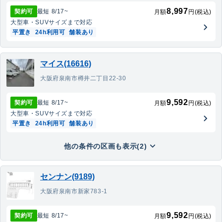
8,997
契約可
最短
8/17
~
月額
円(税込)
大型車・SUV
サイズまで対応
平置き
24h利用可
舗装あり
マイス(16616)
大阪府泉南市樽井二丁目22-30
9,592
契約可
最短
8/17
~
月額
円(税込)
大型車・SUV
サイズまで対応
平置き
24h利用可
舗装あり
他の条件の区画も表示(2)
センナン(9189)
大阪府泉南市新家783-1
9,592
契約可
最短
8/17
~
月額
円(税込)