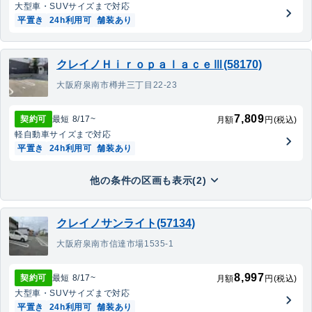
大型車・SUV
サイズまで対応
平置き
24h利用可
舗装あり
クレイノＨｉｒｏｐａｌａｃｅⅢ(58170)
大阪府泉南市樽井三丁目22-23
7,809
契約可
最短
8/17
~
月額
円(税込)
軽自動車
サイズまで対応
平置き
24h利用可
舗装あり
他の条件の区画も表示(2)
クレイノサンライト(57134)
大阪府泉南市信達市場1535-1
8,997
契約可
最短
8/17
~
月額
円(税込)
大型車・SUV
サイズまで対応
平置き
24h利用可
舗装あり