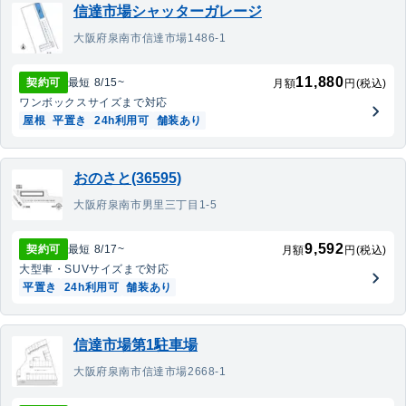
信達市場シャッターガレージ
大阪府泉南市信達市場1486-1
11,880
契約可
最短
8/15
~
月額
円(税込)
ワンボックス
サイズまで対応
屋根
平置き
24h利用可
舗装あり
おのさと(36595)
大阪府泉南市男里三丁目1-5
9,592
契約可
最短
8/17
~
月額
円(税込)
大型車・SUV
サイズまで対応
平置き
24h利用可
舗装あり
信達市場第1駐車場
大阪府泉南市信達市場2668-1