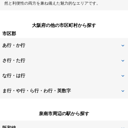
然と利便性の両方を兼ね備えた魅力的なエリアです。
大阪府の他の市区町村から探す
市区郡
あ行・か行
池田市
泉大津市
さ行・た行
泉佐野市
和泉市
堺市
堺市北区
な行・は行
茨木市
大阪狭山市
堺市堺区
堺市中区
寝屋川市
羽曳野市
ま行・や行・ら行・わ行・英数字
大阪市
大阪市旭区
堺市西区
堺市東区
阪南市
東大阪市
松原市
三島郡島本町
大阪市阿倍野区
大阪市生野区
泉南市周辺の駅から探す
堺市南区
堺市美原区
枚方市
藤井寺市
南河内郡河南町
南河内郡太子町
大阪市北区
大阪市此花区
四條畷市
吹田市
阪和線