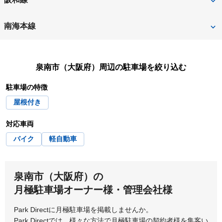
箕面市
守口市
大阪市城東区
大阪市住之江区
摂津市
泉南郡熊取町
和泉砂川
新家
南海本線
八尾市
大阪市住吉区
大阪市大正区
泉南郡田尻町
泉南郡岬町
岡田浦
樽井
大阪市中央区
大阪市鶴見区
泉南市
泉北郡忠岡町
泉南市（大阪府）
周辺の駐車場を絞り込む
大阪市天王寺区
大阪市浪速区
駐車場の特徴
高石市
高槻市
屋根付き
大阪市西区
大阪市西成区
大東市
豊中市
対応車両
大阪市西淀川区
大阪市東住吉区
豊能郡豊能町
富田林市
バイク
軽自動車
大阪市東成区
大阪市東淀川区
泉南市（大阪府）の
大阪市平野区
大阪市福島区
月極駐車場オーナー様・管理会社様
大阪市港区
大阪市都島区
Park Directに月極駐車場を掲載しませんか。
Park Directでは、様々な方法で月極駐車場の契約者様を集客い