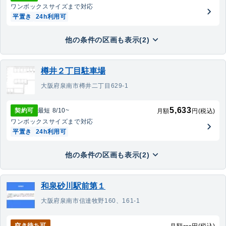
ワンボックス
サイズまで対応
平置き
24h利用可
他の条件の区画も表示(2)
樽井２丁目駐車場
大阪府泉南市樽井二丁目629-1
5,633
契約可
最短
8/10
~
月額
円(税込)
ワンボックス
サイズまで対応
平置き
24h利用可
他の条件の区画も表示(2)
和泉砂川駅前第１
大阪府泉南市信達牧野160、161-1
---
空き待ち可