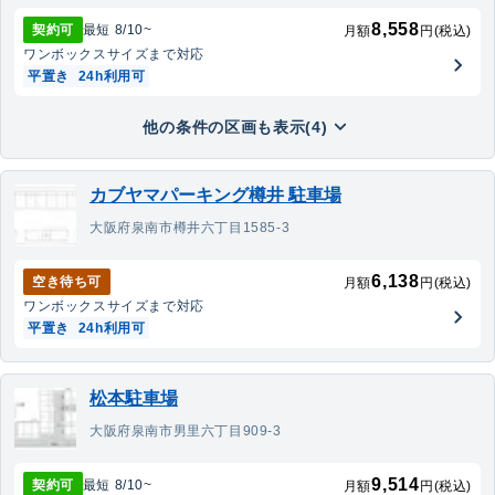
8,558
契約可
最短
8/10
~
月額
円(税込)
ワンボックス
サイズまで対応
平置き
24h利用可
他の条件の区画も表示(4)
カブヤマパーキング樽井 駐車場
大阪府泉南市樽井六丁目1585-3
6,138
空き待ち可
月額
円(税込)
ワンボックス
サイズまで対応
平置き
24h利用可
松本駐車場
大阪府泉南市男里六丁目909-3
9,514
契約可
最短
8/10
~
月額
円(税込)