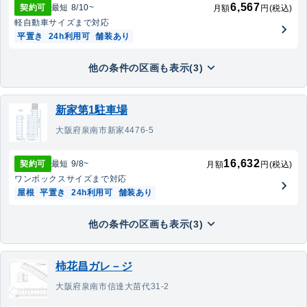
6,567
契約可
最短
8/10
~
月額
円(税込)
軽自動車
サイズまで対応
平置き
24h利用可
舗装あり
他の条件の区画も表示(3)
新家第1駐車場
大阪府泉南市新家4476-5
16,632
契約可
最短
9/8
~
月額
円(税込)
ワンボックス
サイズまで対応
屋根
平置き
24h利用可
舗装あり
他の条件の区画も表示(3)
柿花昌ガレ－ジ
大阪府泉南市信達大苗代31-2