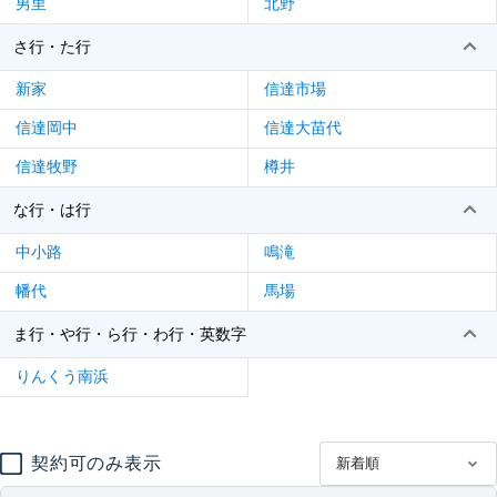
男里
北野
さ行・た行
新家
信達市場
信達岡中
信達大苗代
信達牧野
樽井
な行・は行
中小路
鳴滝
幡代
馬場
ま行・や行・ら行・わ行・英数字
りんくう南浜
契約可のみ表示