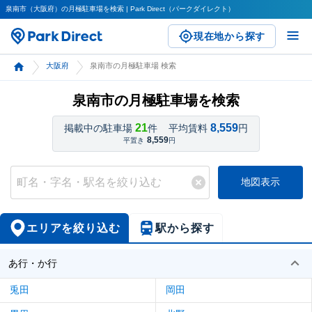
泉南市（大阪府）の月極駐車場を検索 | Park Direct（パークダイレクト）
現在地から探す
大阪府
泉南市の月極駐車場 検索
泉南市の月極駐車場を検索
21
8,559
掲載中の駐車場
件
平均賃料
円
8,559
平置き
円
地図表示
エリアを絞り込む
駅から探す
あ行・か行
兎田
岡田