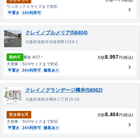
月額
円(税込)
ワンボックス
サイズまで対応
平置き
24h利用可
クレイノプルメリア(58404)
大阪府泉南市信達牧野1329-1
8,997
契約可
最短
8/17
~
月額
円(税込)
大型車・SUV
サイズまで対応
平置き
24h利用可
舗装あり
クレイノグランデージ樽井(58062)
大阪府泉南市樽井八丁目15-20
8,404
空き待ち可
月額
円(税込)
大型車・SUV
サイズまで対応
平置き
24h利用可
舗装あり