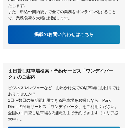
大阪市淀川区
貝塚市
たします。
また、申込〜契約後まで全ての業務をオンライン化すること
柏原市
交野市
で、業務負荷を大幅に削減します。
門真市
河内長野市
掲載のお問い合わせはこちら
岸和田市
１日貸し駐車場検索・予約サービス「ワンデイパー
ク」のご案内
ビジネスやレジャーなど、お出かけ先での駐車場にお困りでは
ありませんか？
1日〜数日の短期間利用できる駐車場をお探しなら、Park
Directの関連サービス「ワンデイパーク」をご利用ください。
全国の１日貸し駐車場を2週間先まで予約できます（エリア拡
大中）。