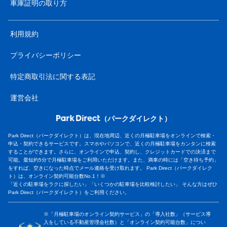
車庫証明の取り方
利用規約
プライバシーポリシー
特定商取引法に関する表記
運営会社
（パークダイレクト）
Park Direct（パークダイレクト）は、現在地周辺、近くの月極駐車場をオンラインで検索・
申込・契約できるサービスです。スマホやパソコンで、近くの月極駐車場をカンタンに検索
することができます。さらに、オンラインで申込、契約し、クレジットカードでの決済まで
可能。最短約5分で月極駐車場をご利用いただけます。また、満車の時には「空き待ち予約」
をすれば、空きになった時点でメール連絡を受け取れます。 Park Direct（パークダイレク
ト）は、オンライン契約可能台数No.1！※
「近くの駐車場をラクに探したい」「いくつかの駐車場を比較検討したい」 そんな方はぜひ
Park Direct（パークダイレクト）をご利用ください。
※「月極駐車場のオンライン契約サービス」の「導入社数」（サービス導
入をしている不動産管理会社数）と「オンライン契約可能台数」につい