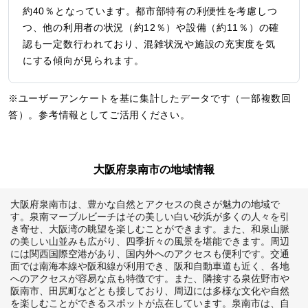
約40％となっています。都市部特有の利便性を考慮しつ
つ、他の利用者の状況（約12％）や設備（約11％）の確
認も一定数行われており、混雑状況や施設の充実度を気
にする傾向が見られます。
※ユーザーアンケートを基に集計したデータです（一部複数回
答）。参考情報としてご活用ください。
大阪府泉南市の地域情報
大阪府泉南市は、豊かな自然とアクセスの良さが魅力の地域で
す。泉南マーブルビーチはその美しい白い砂浜が多くの人々を引
き寄せ、大阪湾の眺望を楽しむことができます。また、和泉山脈
の美しい山並みも広がり、四季折々の風景を堪能できます。周辺
には関西国際空港があり、国内外へのアクセスも便利です。交通
面では南海本線や阪和線が利用でき、阪和自動車道も近く、各地
へのアクセスが容易な点も特徴です。また、隣接する泉佐野市や
阪南市、田尻町などとも接しており、周辺には多様な文化や自然
を楽しむことができるスポットが点在しています。泉南市は、自