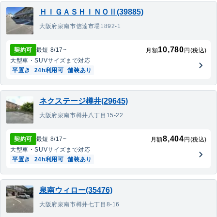
ＨＩＧＡＳＨＩＮＯⅡ(39885)
大阪府泉南市信達市場1892-1
10,780
契約可
最短
8/17
~
月額
円(税込)
大型車・SUV
サイズまで対応
平置き
24h利用可
舗装あり
ネクステージ樽井(29645)
大阪府泉南市樽井八丁目15-22
8,404
契約可
最短
8/17
~
月額
円(税込)
大型車・SUV
サイズまで対応
平置き
24h利用可
舗装あり
泉南ウィロー(35476)
大阪府泉南市樽井七丁目8-16