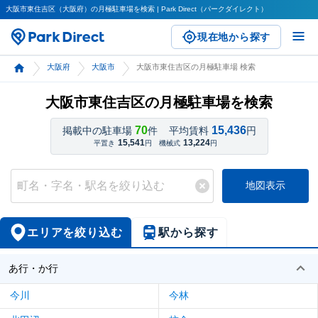
大阪市東住吉区（大阪府）の月極駐車場を検索 | Park Direct（パークダイレクト）
現在地から探す
大阪府
大阪市
大阪市東住吉区の月極駐車場 検索
大阪市東住吉区の月極駐車場を検索
70
15,436
掲載中の駐車場
件
平均賃料
円
15,541
13,224
平置き
円
機械式
円
地図表示
エリアを絞り込む
駅から探す
あ行・か行
今川
今林