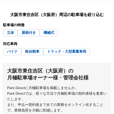
矢田
針中野
田辺
駒川中野
大阪市西区
大阪市西成区
大東市
豊中市
大阪市東住吉区（大阪府）
周辺の駐車場を絞り込む
大阪市西淀川区
大阪市東住吉区
豊能郡豊能町
富田林市
駐車場の特徴
大阪市東成区
大阪市東淀川区
立体
屋根付き
機械式
対応車両
大阪市平野区
大阪市福島区
バイク
軽自動車
トラック・大型重量車両
大阪市港区
大阪市都島区
大阪市淀川区
貝塚市
大阪市東住吉区（大阪府）の
月極駐車場オーナー様・管理会社様
柏原市
交野市
Park Directに月極駐車場を掲載しませんか。
門真市
河内長野市
Park Directでは、様々な方法で月極駐車場の契約者様を集客い
たします。
岸和田市
また、申込〜契約後まで全ての業務をオンライン化すること
で、業務負荷を大幅に削減します。