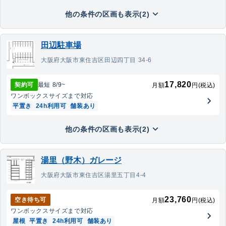
他の条件の区画も表示(2)
田辺駐車場
大阪府大阪市東住吉区田辺四丁目 34-6
17,820
契約可
最短
8/9
~
月額
円(税込)
ワンボックス
サイズまで対応
平置き
24h利用可
舗装あり
他の条件の区画も表示(2)
湯里（野木）ガレージ
大阪府大阪市東住吉区湯里五丁目4-4
23,760
空き待ち可
月額
円(税込)
ワンボックス
サイズまで対応
屋根
平置き
24h利用可
舗装あり