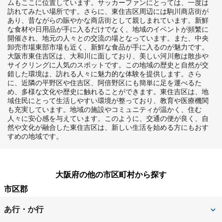
ムもここに位置しています。サッカーファンにとっては、一度は
訪れてみたい場所です。さらに、東住吉区周辺には駒川商店街が
あり、昔ながらの賑やかな商店街として親しまれています。新鮮
な食材や日用品が手に入るだけでなく、地域のイベントが頻繁に
開催され、地元の人々との交流の場となっています。また、中央
卸売市場東部市場も近く、新鮮な食品が手に入るのが魅力です。
大阪市東住吉区は、大和川に面しており、美しい河川敷は散歩や
サイクリングに人気のスポットです。この地域の歴史と自然が交
錯した環境は、訪れる人々に魅力的な体験を提供します。さら
に、近隣の平野区や住吉区、阿倍野区にも簡単に足を運べるた
め、多様な文化や歴史に触れることができます。東住吉区は、地
域住民にとって生活しやすい環境が整っており、教育や医療機関
も充実しています。地域の施設やコミュニティが温かく、住む
人々に安心感を与えています。このように、交通の便が良く、自
然や文化が融合した東住吉区は、新しい生活を始める方にもおす
すめの地域です。
大阪府の他の市区町村から探す
市区郡
あ行・か行