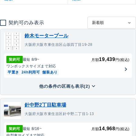
契約可のみ表示
鈴木モータープール
大阪府大阪市東住吉区山坂四丁目19-28
19,439
契約可
最短
8/9
~
月額
円(税込)
ワンボックス
サイズまで対応
平置き
24h利用可
舗装あり
他の条件の区画も表示(2)
針中野2丁目駐車場
大阪府大阪市東住吉区針中野二丁目1-13
14,968
契約可
最短
8/16
~
月額
円(税込)
中型車
サイズまで対応