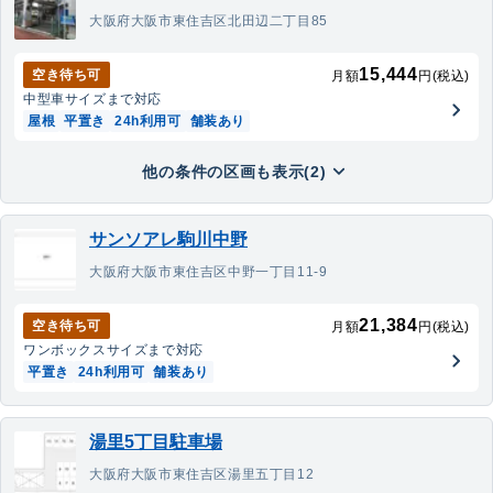
大阪府大阪市東住吉区北田辺二丁目85
15,444
空き待ち可
月額
円(税込)
中型車
サイズまで対応
屋根
平置き
24h利用可
舗装あり
他の条件の区画も表示(2)
サンソアレ駒川中野
大阪府大阪市東住吉区中野一丁目11-9
21,384
空き待ち可
月額
円(税込)
ワンボックス
サイズまで対応
平置き
24h利用可
舗装あり
湯里5丁目駐車場
大阪府大阪市東住吉区湯里五丁目12