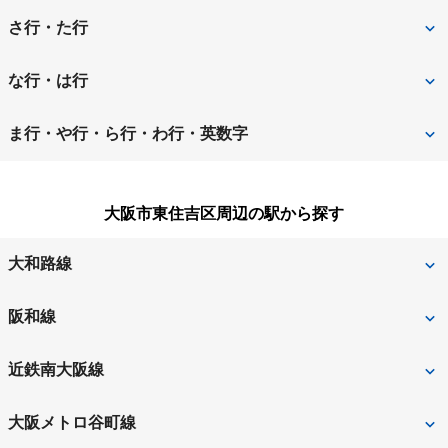
池田市
泉大津市
さ行・た行
泉佐野市
和泉市
堺市
堺市北区
な行・は行
茨木市
大阪狭山市
堺市堺区
堺市中区
寝屋川市
羽曳野市
ま行・や行・ら行・わ行・英数字
大阪市
大阪市旭区
堺市西区
堺市東区
阪南市
東大阪市
松原市
三島郡島本町
大阪市阿倍野区
大阪市生野区
大阪市東住吉区周辺の駅から探す
堺市南区
堺市美原区
枚方市
藤井寺市
南河内郡河南町
南河内郡太子町
大阪市北区
大阪市此花区
四條畷市
吹田市
大和路線
箕面市
守口市
大阪市城東区
大阪市住之江区
摂津市
泉南郡熊取町
東部市場前
阪和線
八尾市
大阪市住吉区
大阪市大正区
泉南郡田尻町
泉南郡岬町
南田辺
近鉄南大阪線
大阪市中央区
大阪市鶴見区
泉南市
泉北郡忠岡町
今川
北田辺
大阪メトロ谷町線
大阪市天王寺区
大阪市浪速区
高石市
高槻市