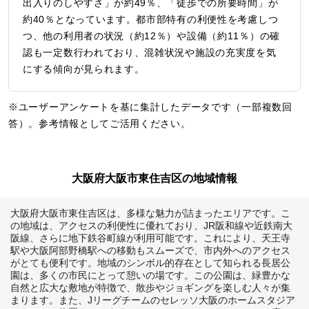
出入りのしやすさ」が約49％、「徒歩での所要時間」が
約40％となっています。都市部特有の利便性を考慮しつ
つ、他の利用者の状況（約12％）や設備（約11％）の確
認も一定数行われており、混雑状況や施設の充実度を気
にする傾向が見られます。
※ユーザーアンケートを基に集計したデータです（一部複数回
答）。参考情報としてご活用ください。
大阪府大阪市東住吉区の地域情報
大阪府大阪市東住吉区は、多様な魅力が詰まったエリアです。こ
の地域は、アクセスの利便性に優れており、JR阪和線や近鉄南大
阪線、さらに地下鉄谷町線が利用可能です。これにより、天王寺
駅や大阪阿部野橋駅への移動もスムーズで、市内外へのアクセス
がとても便利です。地域のシンボル的存在として知られる長居公
園は、多くの市民にとって憩いの場です。この公園は、緑豊かな
自然と広大な敷地が特徴で、散歩やジョギングを楽しむ人々が集
まります。また、Jリーグチームのセレッソ大阪のホームスタジア