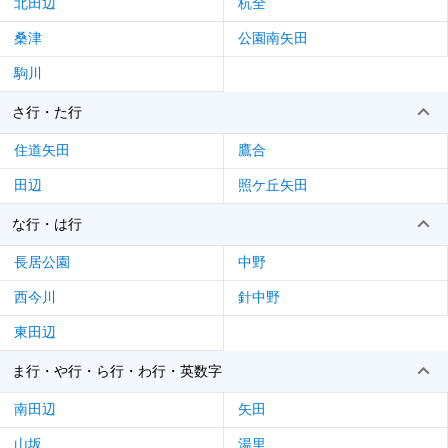
北田辺
杭全
桑津
公園南矢田
駒川
さ行・た行
住道矢田
鷹合
田辺
照ケ丘矢田
な行・は行
長居公園
中野
西今川
針中野
東田辺
ま行・や行・ら行・わ行・英数字
南田辺
矢田
山坂
湯里