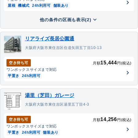
屋根
機械式
24h利用可
舗装あり
他の条件の区画も表示(2)
リアライズ長居公園通
大阪府大阪市東住吉区住道矢田五丁目10-13
15,444
空き待ち可
月額
円(税込)
ワンボックス
サイズまで対応
平置き
24h利用可
湯里（芝田）ガレージ
大阪府大阪市東住吉区湯里五丁目4-3
14,256
空き待ち可
月額
円(税込)
ワンボックス
サイズまで対応
平置き
24h利用可
舗装あり