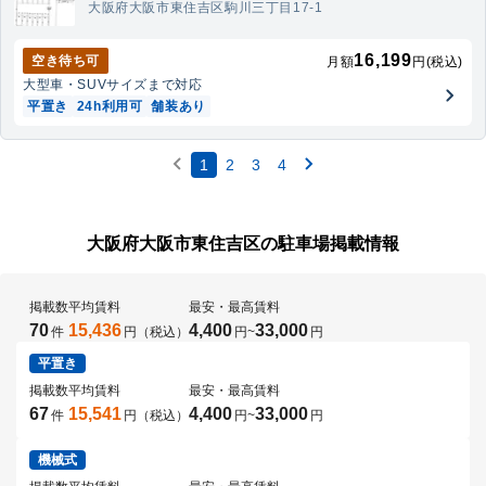
大阪府大阪市東住吉区駒川三丁目17-1
16,199
空き待ち可
月額
円(税込)
大型車・SUV
サイズまで対応
平置き
24h利用可
舗装あり
1
2
3
4
大阪府大阪市東住吉区の駐車場掲載情報
掲載数
平均賃料
最安・最高賃料
70
15,436
4,400
33,000
件
円（税込）
円
~
円
平置き
掲載数
平均賃料
最安・最高賃料
67
15,541
4,400
33,000
件
円（税込）
円
~
円
機械式