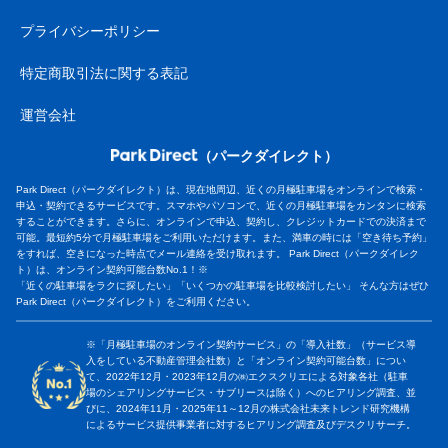
プライバシーポリシー
特定商取引法に関する表記
運営会社
（パークダイレクト）
Park Direct（パークダイレクト）は、現在地周辺、近くの月極駐車場をオンラインで検索・
申込・契約できるサービスです。スマホやパソコンで、近くの月極駐車場をカンタンに検索
することができます。さらに、オンラインで申込、契約し、クレジットカードでの決済まで
可能。最短約5分で月極駐車場をご利用いただけます。また、満車の時には「空き待ち予約」
をすれば、空きになった時点でメール連絡を受け取れます。 Park Direct（パークダイレク
ト）は、オンライン契約可能台数No.1！※
「近くの駐車場をラクに探したい」「いくつかの駐車場を比較検討したい」 そんな方はぜひ
Park Direct（パークダイレクト）をご利用ください。
※「月極駐車場のオンライン契約サービス」の「導入社数」（サービス導
入をしている不動産管理会社数）と「オンライン契約可能台数」につい
て、2022年12月・2023年12月の㈱エクスクリエによる対象各社（駐車
場のシェアリングサービス・サブリースは除く）へのヒアリング調査、並
びに、2024年11月・2025年11～12月の株式会社未来トレンド研究機構
によるサービス提供事業者に対するヒアリング調査及びデスクリサーチ。