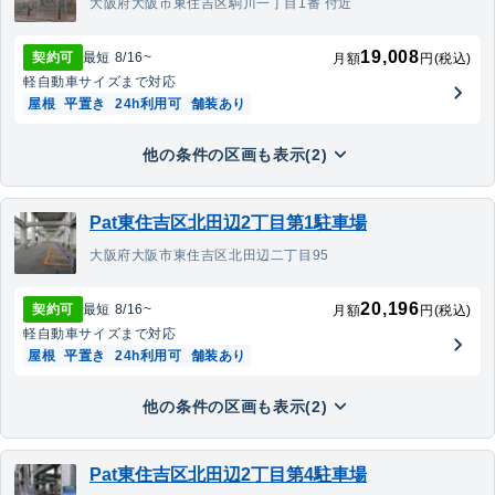
大阪府大阪市東住吉区駒川一丁目1番 付近
19,008
契約可
最短
8/16
~
月額
円(税込)
軽自動車
サイズまで対応
屋根
平置き
24h利用可
舗装あり
他の条件の区画も表示(2)
Pat東住吉区北田辺2丁目第1駐車場
大阪府大阪市東住吉区北田辺二丁目95
20,196
契約可
最短
8/16
~
月額
円(税込)
軽自動車
サイズまで対応
屋根
平置き
24h利用可
舗装あり
他の条件の区画も表示(2)
Pat東住吉区北田辺2丁目第4駐車場