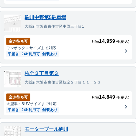
駒川中野第5駐車場
大阪府大阪市東住吉区中野三丁目1
14,959
空き待ち可
月額
円(税込)
ワンボックス
サイズまで対応
平置き
24h利用可
舗装あり
杭全２丁目第３
大阪府大阪市東住吉区杭全２丁目１１ー２３
14,849
空き待ち可
月額
円(税込)
大型車・SUV
サイズまで対応
平置き
24h利用可
舗装あり
モータープール駒川