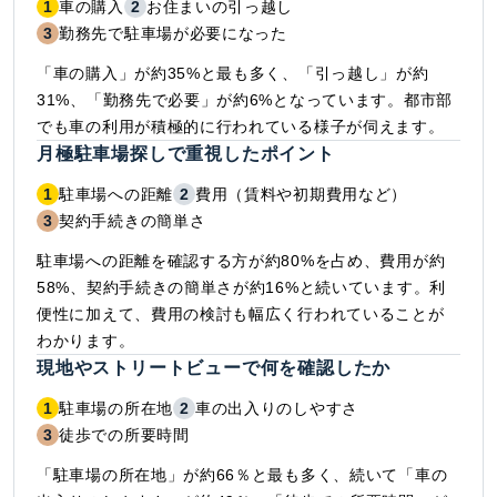
1
車の購入
2
お住まいの引っ越し
3
勤務先で駐車場が必要になった
「車の購入」が約35%と最も多く、「引っ越し」が約
31%、「勤務先で必要」が約6%となっています。都市部
でも車の利用が積極的に行われている様子が伺えます。
月極駐車場探しで重視したポイント
1
駐車場への距離
2
費用（賃料や初期費用など）
3
契約手続きの簡単さ
駐車場への距離を確認する方が約80%を占め、費用が約
58%、契約手続きの簡単さが約16%と続いています。利
便性に加えて、費用の検討も幅広く行われていることが
わかります。
現地やストリートビューで何を確認したか
1
駐車場の所在地
2
車の出入りのしやすさ
3
徒歩での所要時間
「駐車場の所在地」が約66％と最も多く、続いて「車の