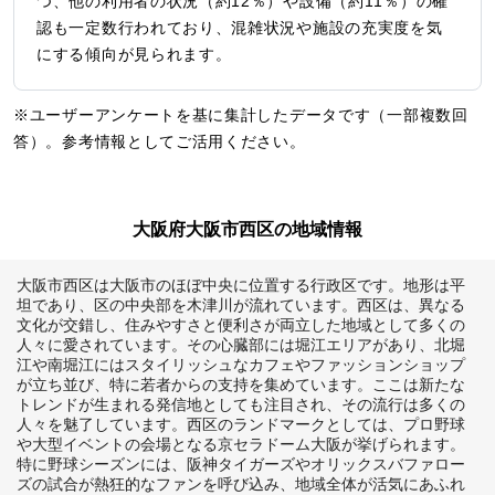
つ、他の利用者の状況（約12％）や設備（約11％）の確
認も一定数行われており、混雑状況や施設の充実度を気
にする傾向が見られます。
※ユーザーアンケートを基に集計したデータです（一部複数回
答）。参考情報としてご活用ください。
大阪府大阪市西区の地域情報
大阪市西区は大阪市のほぼ中央に位置する行政区です。地形は平
坦であり、区の中央部を木津川が流れています。西区は、異なる
文化が交錯し、住みやすさと便利さが両立した地域として多くの
人々に愛されています。その心臓部には堀江エリアがあり、北堀
江や南堀江にはスタイリッシュなカフェやファッションショップ
が立ち並び、特に若者からの支持を集めています。ここは新たな
トレンドが生まれる発信地としても注目され、その流行は多くの
人々を魅了しています。西区のランドマークとしては、プロ野球
や大型イベントの会場となる京セラドーム大阪が挙げられます。
特に野球シーズンには、阪神タイガーズやオリックスバファロー
ズの試合が熱狂的なファンを呼び込み、地域全体が活気にあふれ