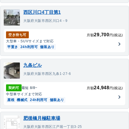
西区川口4丁目第1
大阪府大阪市西区川口4－9
29,700
空き待ち可
月額
円(税込)
大型車・SUV
サイズまで対応
平置き
24h利用可
舗装あり
九条ビル
大阪府大阪市西区九条1-27-6
24,948
契約可
最短
8/8
~
月額
円(税込)
中型車
サイズまで対応
屋根
機械式
24h利用可
舗装あり
肥後橋月極駐車場
大阪府大阪市西区江戸堀一丁目3-25