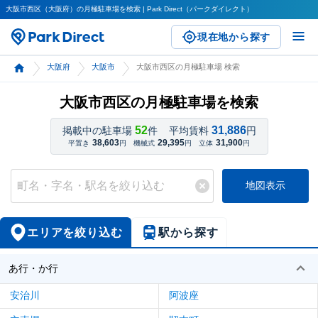
大阪市西区（大阪府）の月極駐車場を検索 | Park Direct（パークダイレクト）
現在地から探す
大阪府
大阪市
大阪市西区の月極駐車場 検索
大阪市西区の月極駐車場を検索
52
31,886
掲載中の駐車場
件
平均賃料
円
38,603
29,395
31,900
平置き
円
機械式
円
立体
円
地図表示
エリアを絞り込む
駅から探す
あ行・か行
安治川
阿波座