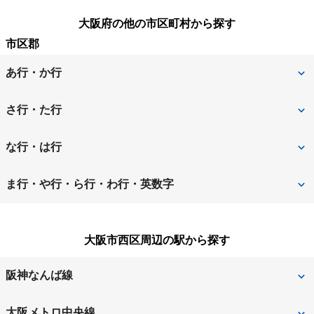
大阪府の他の市区町村から探す
市区郡
あ行・か行
池田市
泉大津市
さ行・た行
泉佐野市
和泉市
堺市
堺市北区
な行・は行
茨木市
大阪狭山市
堺市堺区
堺市中区
寝屋川市
羽曳野市
ま行・や行・ら行・わ行・英数字
大阪市
大阪市旭区
堺市西区
堺市東区
阪南市
東大阪市
松原市
三島郡島本町
大阪市阿倍野区
大阪市生野区
大阪市西区周辺の駅から探す
堺市南区
堺市美原区
枚方市
藤井寺市
南河内郡河南町
南河内郡太子町
大阪市北区
大阪市此花区
四條畷市
吹田市
阪神なんば線
箕面市
守口市
大阪市城東区
大阪市住之江区
摂津市
泉南郡熊取町
九条
ドーム前
大阪メトロ中央線