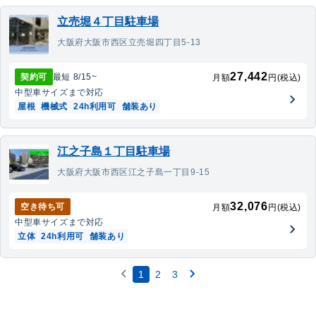
立売堀４丁目駐車場
大阪府大阪市西区立売堀四丁目5-13
27,442
契約可
最短
8/15
~
月額
円(税込)
中型車
サイズまで対応
屋根
機械式
24h利用可
舗装あり
江之子島１丁目駐車場
大阪府大阪市西区江之子島一丁目9-15
32,076
空き待ち可
月額
円(税込)
中型車
サイズまで対応
立体
24h利用可
舗装あり
1
2
3