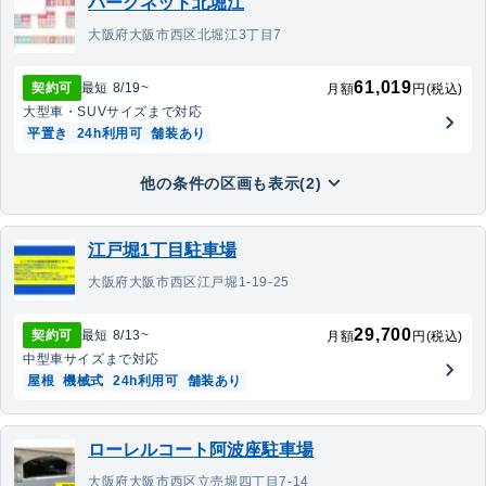
パークネット北堀江
大阪府大阪市西区北堀江3丁目7
61,019
契約可
最短
8/19
~
月額
円(税込)
大型車・SUV
サイズまで対応
平置き
24h利用可
舗装あり
他の条件の区画も表示(2)
江戸堀1丁目駐車場
大阪府大阪市西区江戸堀1-19-25
29,700
契約可
最短
8/13
~
月額
円(税込)
中型車
サイズまで対応
屋根
機械式
24h利用可
舗装あり
ローレルコート阿波座駐車場
大阪府大阪市西区立売堀四丁目7-14