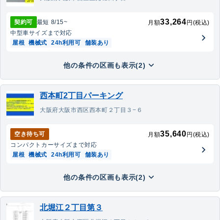
33,264
契約可
最短
8/15
~
月額
円(税込)
中型車
サイズまで対応
屋根
機械式
24h利用可
舗装あり
他の条件の区画も表示(2)
西本町2丁目パーキング
大阪府大阪市西区西本町２丁目３−６
35,640
空き待ち可
月額
円(税込)
コンパクトカー
サイズまで対応
屋根
機械式
24h利用可
舗装あり
他の条件の区画も表示(2)
北堀江２丁目第３