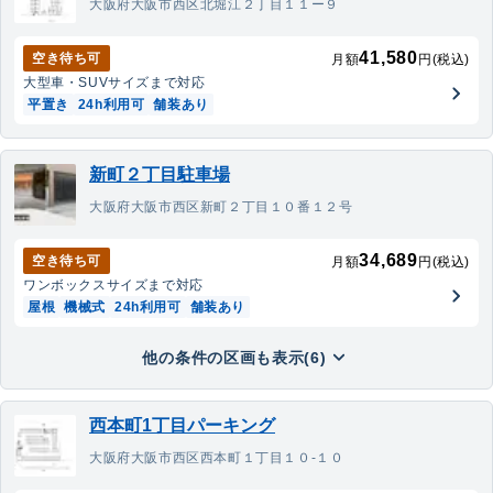
大阪府大阪市西区北堀江２丁目１１ー９
41,580
空き待ち可
月額
円(税込)
大型車・SUV
サイズまで対応
平置き
24h利用可
舗装あり
新町２丁目駐車場
大阪府大阪市西区新町２丁目１０番１２号
34,689
空き待ち可
月額
円(税込)
ワンボックス
サイズまで対応
屋根
機械式
24h利用可
舗装あり
他の条件の区画も表示(6)
西本町1丁目パーキング
大阪府大阪市西区西本町１丁目１０-１０