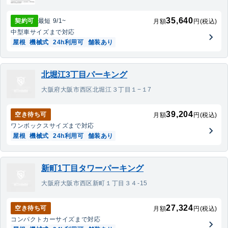
35,640
契約可
最短
9/1
~
月額
円(税込)
中型車
サイズまで対応
屋根
機械式
24h利用可
舗装あり
北堀江3丁目パーキング
大阪府大阪市西区北堀江３丁目１−１7
39,204
空き待ち可
月額
円(税込)
ワンボックス
サイズまで対応
屋根
機械式
24h利用可
舗装あり
新町1丁目タワーパーキング
大阪府大阪市西区新町１丁目３４-15
27,324
空き待ち可
月額
円(税込)
コンパクトカー
サイズまで対応