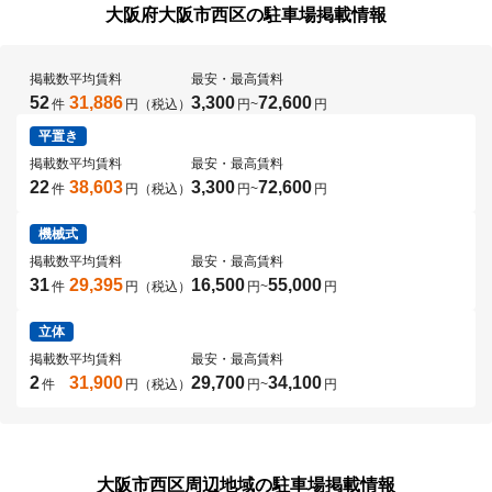
大阪府大阪市西区の駐車場掲載情報
掲載数
平均賃料
最安・最高賃料
52
31,886
3,300
72,600
件
円（税込）
円
~
円
平置き
掲載数
平均賃料
最安・最高賃料
22
38,603
3,300
72,600
件
円（税込）
円
~
円
機械式
掲載数
平均賃料
最安・最高賃料
31
29,395
16,500
55,000
件
円（税込）
円
~
円
立体
掲載数
平均賃料
最安・最高賃料
2
31,900
29,700
34,100
件
円（税込）
円
~
円
大阪市西区周辺地域の駐車場掲載情報