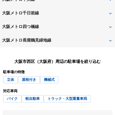
八尾市
大阪市住吉区
大阪市大正区
泉南郡田尻町
泉南郡岬町
九条
阿波座
大阪メトロ千日前線
大阪市中央区
大阪市鶴見区
泉南市
泉北郡忠岡町
西長堀
阿波座
大阪メトロ四つ橋線
大阪市天王寺区
大阪市浪速区
高石市
高槻市
四ツ橋
肥後橋
大阪メトロ長堀鶴見緑地線
大阪市西区
大阪市西成区
大東市
豊中市
ドーム前千代崎
西大橋
大阪市西淀川区
大阪市東住吉区
豊能郡豊能町
富田林市
大阪市西区（大阪府）
周辺の駐車場を絞り込む
西長堀
大阪市東成区
大阪市東淀川区
駐車場の特徴
大阪市平野区
大阪市福島区
立体
屋根付き
機械式
大阪市港区
大阪市都島区
対応車両
バイク
軽自動車
トラック・大型重量車両
大阪市淀川区
貝塚市
柏原市
交野市