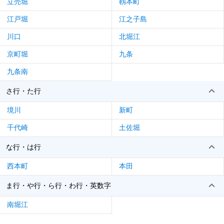
立売堀
靱本町
江戸堀
江之子島
川口
北堀江
京町堀
九条
九条南
さ行・た行
境川
新町
千代崎
土佐堀
な行・は行
西本町
本田
ま行・や行・ら行・わ行・英数字
南堀江