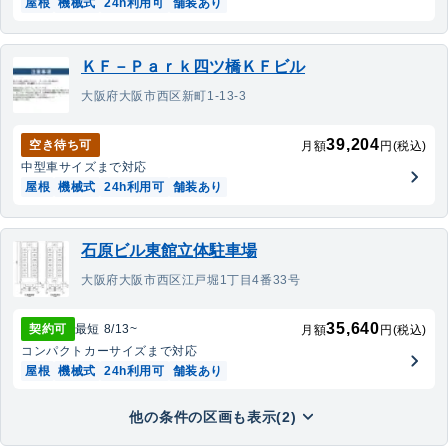
屋根
機械式
24h利用可
舗装あり
ＫＦ－Ｐａｒｋ四ツ橋ＫＦビル
大阪府大阪市西区新町1-13-3
39,204
空き待ち可
月額
円(税込)
中型車
サイズまで対応
屋根
機械式
24h利用可
舗装あり
石原ビル東館立体駐車場
大阪府大阪市西区江戸堀1丁目4番33号
35,640
契約可
最短
8/13
~
月額
円(税込)
コンパクトカー
サイズまで対応
屋根
機械式
24h利用可
舗装あり
他の条件の区画も表示(2)