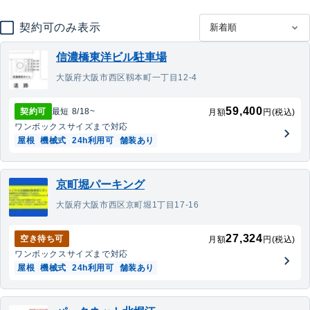
契約可のみ表示
信濃橋東洋ビル駐車場
大阪府大阪市西区靱本町一丁目12-4
59,400
契約可
最短
8/18
~
月額
円(税込)
ワンボックス
サイズまで対応
屋根
機械式
24h利用可
舗装あり
京町堀パーキング
大阪府大阪市西区京町堀1丁目17-16
27,324
空き待ち可
月額
円(税込)
ワンボックス
サイズまで対応
屋根
機械式
24h利用可
舗装あり