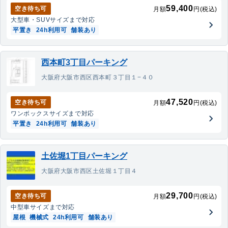
59,400
空き待ち可
月額
円(税込)
大型車・SUV
サイズまで対応
平置き
24h利用可
舗装あり
西本町3丁目パーキング
大阪府大阪市西区西本町３丁目１−４０
47,520
空き待ち可
月額
円(税込)
ワンボックス
サイズまで対応
平置き
24h利用可
舗装あり
土佐堀1丁目パーキング
大阪府大阪市西区土佐堀１丁目４
29,700
空き待ち可
月額
円(税込)
中型車
サイズまで対応
屋根
機械式
24h利用可
舗装あり