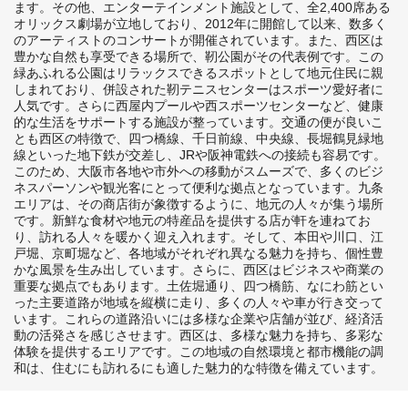
ます。その他、エンターテインメント施設として、全2,400席ある
オリックス劇場が立地しており、2012年に開館して以来、数多く
のアーティストのコンサートが開催されています。また、西区は
豊かな自然も享受できる場所で、靭公園がその代表例です。この
緑あふれる公園はリラックスできるスポットとして地元住民に親
しまれており、併設された靭テニスセンターはスポーツ愛好者に
人気です。さらに西屋内プールや西スポーツセンターなど、健康
的な生活をサポートする施設が整っています。交通の便が良いこ
とも西区の特徴で、四つ橋線、千日前線、中央線、長堀鶴見緑地
線といった地下鉄が交差し、JRや阪神電鉄への接続も容易です。
このため、大阪市各地や市外への移動がスムーズで、多くのビジ
ネスパーソンや観光客にとって便利な拠点となっています。九条
エリアは、その商店街が象徴するように、地元の人々が集う場所
です。新鮮な食材や地元の特産品を提供する店が軒を連ねてお
り、訪れる人々を暖かく迎え入れます。そして、本田や川口、江
戸堀、京町堀など、各地域がそれぞれ異なる魅力を持ち、個性豊
かな風景を生み出しています。さらに、西区はビジネスや商業の
重要な拠点でもあります。土佐堀通り、四つ橋筋、なにわ筋とい
った主要道路が地域を縦横に走り、多くの人々や車が行き交って
います。これらの道路沿いには多様な企業や店舗が並び、経済活
動の活発さを感じさせます。西区は、多様な魅力を持ち、多彩な
体験を提供するエリアです。この地域の自然環境と都市機能の調
和は、住むにも訪れるにも適した魅力的な特徴を備えています。