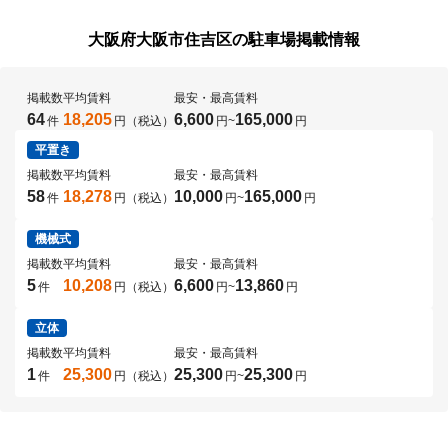
大阪府大阪市住吉区の駐車場掲載情報
掲載数
平均賃料
最安・最高賃料
64
18,205
6,600
165,000
件
円（税込）
円
~
円
平置き
掲載数
平均賃料
最安・最高賃料
58
18,278
10,000
165,000
件
円（税込）
円
~
円
機械式
掲載数
平均賃料
最安・最高賃料
5
10,208
6,600
13,860
件
円（税込）
円
~
円
立体
掲載数
平均賃料
最安・最高賃料
1
25,300
25,300
25,300
件
円（税込）
円
~
円