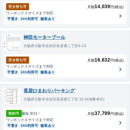
14,039
空き待ち可
月額
円(税込)
ワンボックス
サイズまで対応
平置き
24h利用可
舗装あり
神田モータープール
大阪府大阪市住吉区長居東二丁目6-13
16,632
空き待ち可
月額
円(税込)
ワンボックス
サイズまで対応
平置き
24h利用可
舗装あり
長居ひまわりパーキング
大阪府大阪市住吉区長居西三丁目 51-6(地番表示)
37,799
契約可
最短
8/11
~
月額
円(税込)
ワンボックス
サイズまで対応
平置き
24h利用可
舗装あり