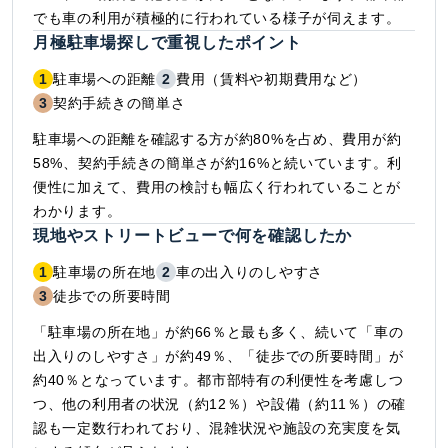
でも車の利用が積極的に行われている様子が伺えます。
月極駐車場探しで重視したポイント
1
駐車場への距離
2
費用（賃料や初期費用など）
3
契約手続きの簡単さ
駐車場への距離を確認する方が約80%を占め、費用が約
58%、契約手続きの簡単さが約16%と続いています。利
便性に加えて、費用の検討も幅広く行われていることが
わかります。
現地やストリートビューで何を確認したか
1
駐車場の所在地
2
車の出入りのしやすさ
3
徒歩での所要時間
「駐車場の所在地」が約66％と最も多く、続いて「車の
出入りのしやすさ」が約49％、「徒歩での所要時間」が
約40％となっています。都市部特有の利便性を考慮しつ
つ、他の利用者の状況（約12％）や設備（約11％）の確
認も一定数行われており、混雑状況や施設の充実度を気