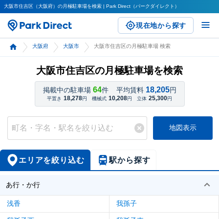
大阪市住吉区（大阪府）の月極駐車場を検索 | Park Direct（パークダイレクト）
現在地から探す
大阪府
大阪市
大阪市住吉区の月極駐車場 検索
大阪市住吉区の月極駐車場を検索
64
18,205
掲載中の駐車場
件
平均賃料
円
18,278
10,208
25,300
平置き
円
機械式
円
立体
円
地図表示
エリアを絞り込む
駅から探す
あ行・か行
浅香
我孫子