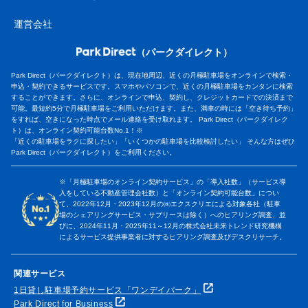
運営会社
（パークダイレクト）
Park Direct（パークダイレクト）は、現在地周辺、近くの月極駐車場をオンラインで検索・
申込・契約できるサービスです。スマホやパソコンで、近くの月極駐車場をカンタンに検索
することができます。さらに、オンラインで申込、契約し、クレジットカードでの決済まで
可能。最短約5分で月極駐車場をご利用いただけます。また、満車の時には「空き待ち予約」
をすれば、空きになった時点でメール連絡を受け取れます。 Park Direct（パークダイレク
ト）は、オンライン契約可能台数No.1！※
「近くの駐車場をラクに探したい」「いくつかの駐車場を比較検討したい」 そんな方はぜひ
Park Direct（パークダイレクト）をご利用ください。
※「月極駐車場のオンライン契約サービス」の「導入社数」（サービス導
入をしている不動産管理会社数）と「オンライン契約可能台数」につい
て、2022年12月・2023年12月の㈱エクスクリエによる対象各社（駐車
場のシェアリングサービス・サブリースは除く）へのヒアリング調査、並
びに、2024年11月・2025年11～12月の株式会社未来トレンド研究機構
によるサービス提供事業者に対するヒアリング調査及びデスクリサーチ。
関連サービス
1日貸し駐車場予約サービス「ワンデイパーク」
Park Direct for Business