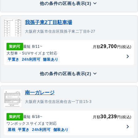
他の条件の区画も表示(3)
我孫子東2丁目駐車場
大阪府大阪市住吉区我孫子東二丁目8-27
29,700
契約可
最短
8/11
~
月額
円(税込)
大型車・SUV
サイズまで対応
平置き
24h利用可
舗装あり
他の条件の区画も表示(2)
南一ガレージ
大阪府大阪市住吉区南住吉一丁目15-3
30,239
契約可
最短
8/18
~
月額
円(税込)
ワンボックス
サイズまで対応
屋根
平置き
24h利用可
舗装あり