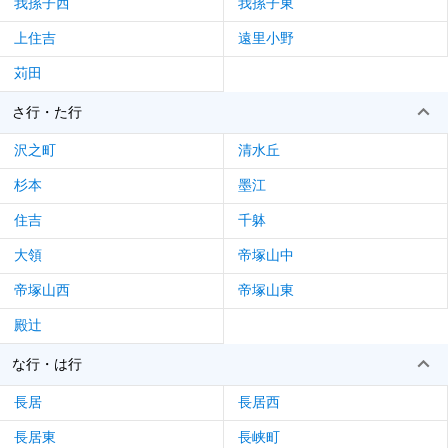
我孫子西
我孫子東
上住吉
遠里小野
苅田
さ行・た行
沢之町
清水丘
杉本
墨江
住吉
千躰
大領
帝塚山中
帝塚山西
帝塚山東
殿辻
な行・は行
長居
長居西
長居東
長峡町