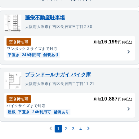
藤栄不動産駐車場
大阪府大阪市住吉区長居東三丁目2-30
16,199
空き待ち可
月額
円(税込)
ワンボックス
サイズまで対応
平置き
24h利用可
舗装あり
プランドールナガイ バイク庫
大阪府大阪市住吉区長居西二丁目11-21
10,887
空き待ち可
月額
円(税込)
バイク
サイズまで対応
屋根
平置き
24h利用可
舗装あり
1
2
3
4