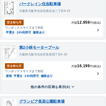
パークレイン住吉駐車場
大阪府大阪市住吉区南住吉二丁目9-25
12,959
空き待ち可
月額
円(税込)
ワンボックス
サイズまで対応
平置き
24h利用可
舗装あり
第2小林モータープール
大阪府大阪市住吉区長居四丁目4-26
16,199
空き待ち可
月額
円(税込)
ワンボックス
サイズまで対応
屋根
平置き
24h利用可
舗装あり
他の条件の区画も表示(6)
グランピア長居公園駐車場