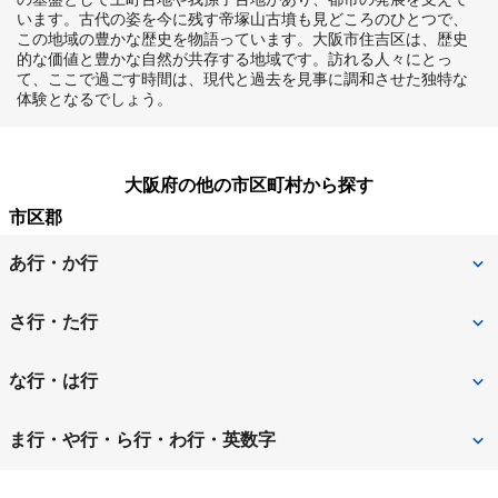
います。古代の姿を今に残す帝塚山古墳も見どころのひとつで、
この地域の豊かな歴史を物語っています。大阪市住吉区は、歴史
的な価値と豊かな自然が共存する地域です。訪れる人々にとっ
て、ここで過ごす時間は、現代と過去を見事に調和させた独特な
体験となるでしょう。
大阪府の他の市区町村から探す
市区郡
あ行・か行
池田市
泉大津市
さ行・た行
泉佐野市
和泉市
堺市
堺市北区
な行・は行
茨木市
大阪狭山市
堺市堺区
堺市中区
寝屋川市
羽曳野市
ま行・や行・ら行・わ行・英数字
大阪市
大阪市旭区
堺市西区
堺市東区
阪南市
東大阪市
松原市
三島郡島本町