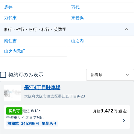
庭井
万代
万代東
東粉浜
ま行・や行・ら行・わ行・英数字
南住吉
山之内
山之内元町
契約可のみ表示
墨江4丁目駐車場
大阪府大阪市住吉区墨江四丁目9-23
9,472
契約可
最短
8/18
~
月額
円(税込)
中型車
サイズまで対応
機械式
24h利用可
舗装あり