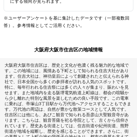
にする傾向が見られます。
※ユーザーアンケートを基に集計したデータです（一部複数回
答）。参考情報としてご活用ください。
大阪府大阪市住吉区の地域情報
大阪府大阪市住吉区は、歴史と文化が色濃く残る魅力的な地域で
す。この地域には、風情ある下町として知られる住吉大社があり
ます。住吉大社は、神功皇后によって創建されたと伝えられる神
社で、日本全国から多くの参拝者が訪れる人気のスポットです。
特に、毎年行われる住吉祭には多くの人々が集まり、賑わいを見
せます。また地域内を走る阪堺電気軌道上町線は、都会の喧騒か
ら少し離れた特別な風景を楽しむための良い手段です。この電車
に乗れば、帝塚山3丁目駅から万代池へアクセスすることもできま
す。万代池の周辺は、自然が豊かな散策コースとして人気です。
住吉区には他にも、あびこ観音で知られる吾彦山大聖観音寺があ
ります。こちらは、観音菩薩を祀る寺院として、古くから信仰さ
れています。歴史ある街道としては、住吉街道や紀州街道、熊野
街道が地域を縦断し、歴史を感じることができます。さらに、街
の基盤として上町台地や我孫子台地があり、都市の発展を支えて