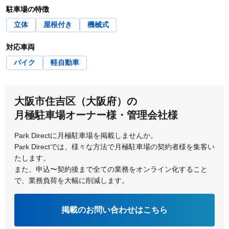
駐車場の特徴
大阪市港区
大阪市都島区
我孫子道
東粉浜
立体
屋根付き
機械式
大阪市淀川区
貝塚市
細井川
対応車両
バイク
軽自動車
柏原市
交野市
門真市
河内長野市
大阪市住吉区（大阪府）の
岸和田市
月極駐車場オーナー様・管理会社様
Park Directに月極駐車場を掲載しませんか。
Park Directでは、様々な方法で月極駐車場の契約者様を集客い
たします。
また、申込〜契約後まで全ての業務をオンライン化すること
で、業務負荷を大幅に削減します。
掲載のお問い合わせはこちら