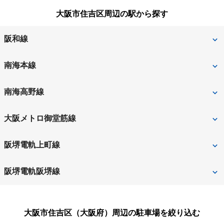
大阪市阿倍野区
大阪市生野区
大阪市住吉区周辺の駅から探す
堺市南区
堺市美原区
枚方市
藤井寺市
南河内郡河南町
南河内郡太子町
大阪市北区
大阪市此花区
四條畷市
吹田市
阪和線
箕面市
守口市
大阪市城東区
大阪市住之江区
摂津市
泉南郡熊取町
我孫子町
杉本町
南海本線
八尾市
大阪市住吉区
大阪市大正区
泉南郡田尻町
泉南郡岬町
長居
住吉大社
粉浜
南海高野線
大阪市中央区
大阪市鶴見区
泉南市
泉北郡忠岡町
住吉東
帝塚山
大阪メトロ御堂筋線
大阪市天王寺区
大阪市浪速区
高石市
高槻市
我孫子前
沢ノ町
あびこ
長居
阪堺電軌上町線
大阪市西区
大阪市西成区
大東市
豊中市
住吉
住吉公園
阪堺電軌阪堺線
大阪市西淀川区
大阪市東住吉区
豊能郡豊能町
富田林市
帝塚山三丁目
帝塚山四丁目
大阪市東成区
大阪市東淀川区
住吉
住吉鳥居前
大阪市住吉区（大阪府）
周辺の駐車場を絞り込む
神ノ木
大阪市平野区
大阪市福島区
塚西
安立町