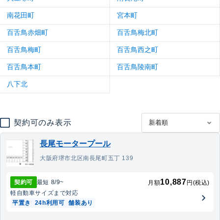
南花田町
宮本町
百舌鳥赤畑町
百舌鳥梅北町
百舌鳥梅町
百舌鳥西之町
百舌鳥本町
百舌鳥陵南町
八下北
契約可のみ表示
長尾モータープール
大阪府堺市北区南長尾町五丁 139
10,887
契約可
最短
8/9
~
月額
円(税込)
軽自動車
サイズまで対応
平置き
24h利用可
舗装あり