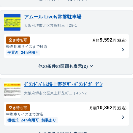
アムール Lively常磐駐車場
大阪府堺市北区常磐町三丁28-1
9,592
空き待ち可
月額
円(税込)
軽自動車
サイズまで対応
平置き
24h利用可
他の条件の区画も表示(2)
ｸﾞﾗﾝﾄﾞﾊﾟﾚｽ堺上野芝ｻﾞ･ｸﾞﾗﾝﾄﾞｶﾞｰﾃﾞﾝ
大阪府堺市北区東上野芝町二丁457-2
10,362
空き待ち可
月額
円(税込)
中型車
サイズまで対応
機械式
24h利用可
舗装あり