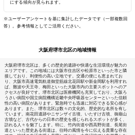
にする傾向が見られます。
※ユーザーアンケートを基に集計したデータです（一部複数回
答）。参考情報としてご活用ください。
大阪府堺市北区の地域情報
大阪府堺市北区は、多くの歴史的遺跡や快適な生活環境が魅力の
エリアです。この地域には大阪市住吉区や松原市といった市と隣
接しており、利便性の高い立地です。交通の便にも恵まれてお
り、大阪市高速電気軌道御堂筋線北花田駅や新金岡駅を利用すれ
ば、難波や天王寺、梅田といった大阪市内の主要スポットへのア
クセスが良好です。堺市北区は医療機関も充実しており、大阪ろ
うさい病院や国立病院機構近畿中央呼吸器センターといった信頼
性の高い病院があります。緊急時でも迅速に対応できる安心感が
あります。また、堺市北区は数々の文化的、歴史的な名所を有し
ています。南花田遺跡やニサンザイ古墳、いたすけ古墳、御廟山
古墳など、古代からの日本の歴史を感じられるスポットが多く、
訪れる人々を魅了します。特に、竹内街道や西高野街道、長尾街
道といった歴史ある街道は、往時の風情を今に伝える貴重な存在