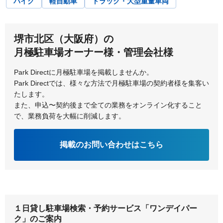
バイク
軽自動車
トラック・大型重量車両
大阪市平野区
大阪市福島区
大阪市港区
大阪市都島区
堺市北区（大阪府）の
月極駐車場オーナー様・管理会社様
大阪市淀川区
貝塚市
Park Directに月極駐車場を掲載しませんか。
柏原市
交野市
Park Directでは、様々な方法で月極駐車場の契約者様を集客い
たします。
門真市
河内長野市
また、申込〜契約後まで全ての業務をオンライン化すること
で、業務負荷を大幅に削減します。
岸和田市
掲載のお問い合わせはこちら
１日貸し駐車場検索・予約サービス「ワンデイパー
ク」のご案内