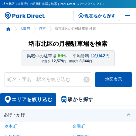
堺市北区（大阪府）の月極駐車場を検索 | Park Direct（パークダイレクト）
現在地から探す
大阪府
堺市
堺市北区の月極駐車場 検索
堺市北区の月極駐車場を検索
66
12,042
掲載中の駐車場
件
平均賃料
円
12,579
8,844
平置き
円
機械式
円
地図表示
エリアを絞り込む
駅から探す
あ行・か行
奥本町
金岡町