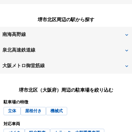
大阪市
大阪市旭区
堺市西区
堺市東区
阪南市
東大阪市
松原市
三島郡島本町
大阪市阿倍野区
大阪市生野区
堺市北区周辺の駅から探す
堺市南区
堺市美原区
枚方市
藤井寺市
南河内郡河南町
南河内郡太子町
大阪市北区
大阪市此花区
四條畷市
吹田市
南海高野線
箕面市
守口市
大阪市城東区
大阪市住之江区
摂津市
泉南郡熊取町
中百舌鳥
白鷺
泉北高速鉄道線
八尾市
大阪市住吉区
大阪市大正区
泉南郡田尻町
泉南郡岬町
中百舌鳥
大阪メトロ御堂筋線
大阪市中央区
大阪市鶴見区
泉南市
泉北郡忠岡町
なかもず
北花田
大阪市天王寺区
大阪市浪速区
高石市
高槻市
堺市北区（大阪府）
周辺の駐車場を絞り込む
新金岡
大阪市西区
大阪市西成区
大東市
豊中市
駐車場の特徴
立体
屋根付き
機械式
大阪市西淀川区
大阪市東住吉区
豊能郡豊能町
富田林市
対応車両
大阪市東成区
大阪市東淀川区