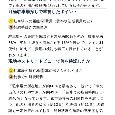
でも車の利用が積極的に行われている様子が伺えます。
月極駐車場探しで重視したポイント
1
駐車場への距離
2
費用（賃料や初期費用など）
3
契約手続きの簡単さ
駐車場への距離を確認する方が約80%を占め、費用が約
58%、契約手続きの簡単さが約16%と続いています。利
便性に加えて、費用の検討も幅広く行われていることが
わかります。
現地やストリートビューで何を確認したか
1
駐車場の所在地
2
車の出入りのしやすさ
3
徒歩での所要時間
「駐車場の所在地」が約66％と最も多く、続いて「車の
出入りのしやすさ」が約49％、「徒歩での所要時間」が
約40％となっています。都市部特有の利便性を考慮しつ
つ、他の利用者の状況（約12％）や設備（約11％）の確
認も一定数行われており、混雑状況や施設の充実度を気