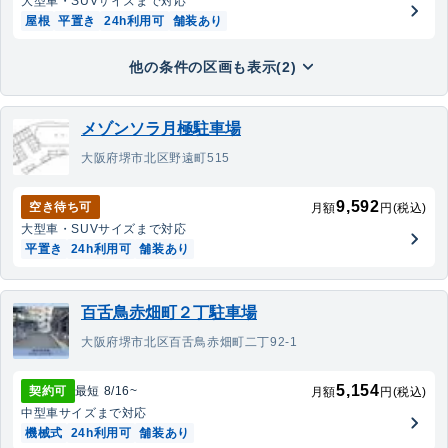
大型車・SUV
サイズまで対応
屋根
平置き
24h利用可
舗装あり
他の条件の区画も表示(2)
メゾンソラ月極駐車場
大阪府堺市北区野遠町515
9,592
空き待ち可
月額
円(税込)
大型車・SUV
サイズまで対応
平置き
24h利用可
舗装あり
百舌鳥赤畑町２丁駐車場
大阪府堺市北区百舌鳥赤畑町二丁92-1
5,154
契約可
最短
8/16
~
月額
円(税込)
中型車
サイズまで対応
機械式
24h利用可
舗装あり