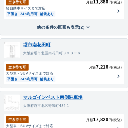
11,880
空き待ち可
月額
円(税込)
軽自動車
サイズまで対応
平置き
24h利用可
舗装あり
他の条件の区画も表示(2)
堺市南花田町
大阪府堺市北区南花田町３９３ー６
7,216
空き待ち可
月額
円(税込)
大型車・SUV
サイズまで対応
平置き
24h利用可
舗装あり
マルゴインベスト南側駐車場
大阪府堺市北区野遠町484-1
17,820
空き待ち可
月額
円(税込)
大型車・SUV
サイズまで対応