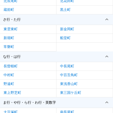
北長尾町
北花田町
蔵前町
黒土町
さ行・た行
東雲東町
新金岡町
新堀町
船堂町
常磐町
な行・は行
長曽根町
中長尾町
中村町
中百舌鳥町
野遠町
東浅香山町
東上野芝町
東三国ケ丘町
ま行・や行・ら行・わ行・英数字
大豆塚町
南長尾町