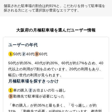
舗装された駐車場の割合は約91%と、こだわりを持って駐車場を
探される方にとって選択肢が豊富なエリアです。
大阪府
の月極駐車場を選んだユーザー情報
ユーザーの年代
1
50代
2
40代
3
60代
50代が約35%、40代が約20%、60代が約17%を占め、40
代以上の利用が7割を占めています。20代の利用もあり、
幅広い世代の利用が見られます。
月極駐車場を探すきっかけ
1
車の購入
2
お住まいの引っ越し
3
勤務先で駐車場が必要になった
「車の購入」が約35%と最も多く、「引っ越し」が約
31%、「勤務先で必要」が約6%となっています。都市部