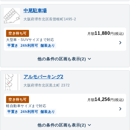
中尾駐車場
大阪府堺市北区長曽根町1495-2
11,880
空き待ち可
月額
円(税込)
大型車・SUV
サイズまで対応
平置き
24h利用可
舗装あり
他の条件の区画も表示(2)
アルモパーキング2
大阪府堺市北区黒土町 2372
14,256
空き待ち可
月額
円(税込)
軽自動車
サイズまで対応
平置き
24h利用可
舗装あり
他の条件の区画も表示(2)