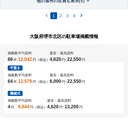
他の条件の区画も表示(5)
1
2
3
4
大阪府堺市北区の駐車場掲載情報
掲載数
平均賃料
最安・最高賃料
66
12,042
4,620
22,550
件
円（税込）
円
~
円
平置き
掲載数
平均賃料
最安・最高賃料
64
12,579
6,000
22,550
件
円（税込）
円
~
円
機械式
掲載数
平均賃料
最安・最高賃料
4
8,844
4,620
13,200
件
円（税込）
円
~
円