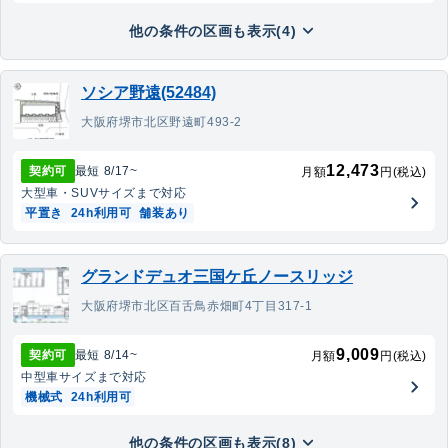
他の条件の区画も表示(4)
ソシア野遠(52484)
大阪府堺市北区野遠町493-2
12,473
契約可
最短
8/17
~
月額
円(税込)
大型車・SUV
サイズまで対応
平置き
24h利用可
舗装あり
グランドデュオ三国ケ丘ノースリッジ
大阪府堺市北区百舌鳥赤畑町4丁目317-1
9,009
契約可
最短
8/14
~
月額
円(税込)
中型車
サイズまで対応
機械式
24h利用可
他の条件の区画も表示(8)