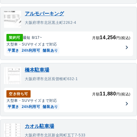
アルモパーキング
大阪府堺市北区黒土町2262-4
14,256
契約可
最短
8/17
~
月額
円(税込)
大型車・SUV
サイズまで対応
平置き
24h利用可
舗装あり
橋本駐車場
大阪府堺市北区長曽根町632-1
11,880
空き待ち可
月額
円(税込)
大型車・SUV
サイズまで対応
平置き
24h利用可
舗装あり
カオル駐車場
大阪府堺市北区新金岡町五丁7-533