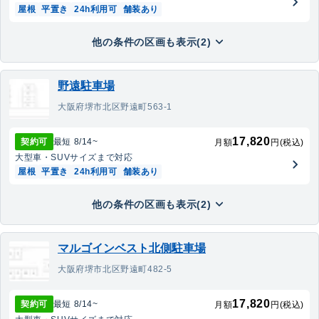
屋根
平置き
24h利用可
舗装あり
他の条件の区画も表示(2)
野遠駐車場
大阪府堺市北区野遠町563-1
17,820
契約可
最短
8/14
~
月額
円(税込)
大型車・SUV
サイズまで対応
屋根
平置き
24h利用可
舗装あり
他の条件の区画も表示(2)
マルゴインベスト北側駐車場
大阪府堺市北区野遠町482-5
17,820
契約可
最短
8/14
~
月額
円(税込)