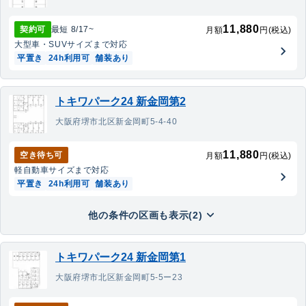
11,880
契約可
最短
8/17
~
月額
円(税込)
大型車・SUV
サイズまで対応
平置き
24h利用可
舗装あり
トキワパーク24 新金岡第2
大阪府堺市北区新金岡町5-4-40
11,880
空き待ち可
月額
円(税込)
軽自動車
サイズまで対応
平置き
24h利用可
舗装あり
他の条件の区画も表示(2)
トキワパーク24 新金岡第1
大阪府堺市北区新金岡町5-5ー23