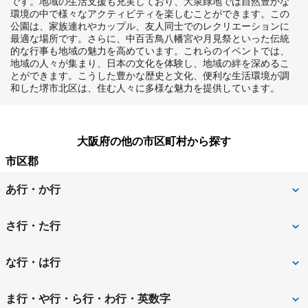
です。地域の生活支援も充実しており、大泉緑地では自然豊かな
環境の中で様々なアクティビティを楽しむことができます。この
公園は、家族連れやカップル、友人同士でのレクリエーションに
最適な場所です。さらに、中百舌鳥八幡宮や月見祭といった伝統
的な行事も地域の魅力を高めています。これらのイベントでは、
地域の人々が集まり、日本の文化を体験し、地域の絆を深めるこ
とができます。こうした豊かな歴史と文化、便利な生活環境が調
和した堺市北区は、住む人々に多様な魅力を提供しています。
大阪府の他の市区町村から探す
市区郡
あ行・か行
池田市
泉大津市
さ行・た行
泉佐野市
和泉市
堺市
堺市北区
な行・は行
茨木市
大阪狭山市
堺市堺区
堺市中区
寝屋川市
羽曳野市
ま行・や行・ら行・わ行・英数字