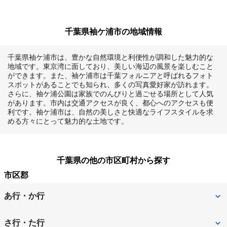
千葉県袖ケ浦市の地域情報
千葉県袖ケ浦市は、豊かな自然環境と利便性が調和した魅力的な
地域です。東京湾に面しており、美しい海辺の風景を楽しむこと
ができます。また、袖ケ浦市は千葉フォルニアと呼ばれるフォト
スポットがあることでも知られ、多くの写真愛好家が訪れます。
さらに、袖ケ浦公園は家族でのんびりと過ごせる場所として人気
があります。市内は交通アクセスが良く、都心へのアクセスも便
利です。袖ケ浦市は、自然の美しさと快適なライフスタイルを求
める方々にとって魅力的な土地です。
千葉県の他の市区町村から探す
市区郡
あ行・か行
旭市
我孫子市
さ行・た行