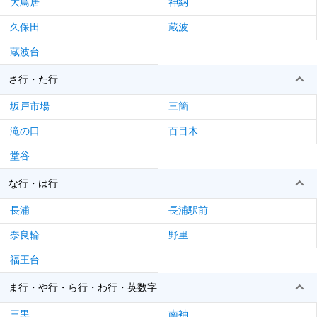
大鳥居
神納
久保田
蔵波
蔵波台
さ行・た行
坂戸市場
三箇
滝の口
百目木
堂谷
な行・は行
長浦
長浦駅前
奈良輪
野里
福王台
ま行・や行・ら行・わ行・英数字
三黒
南袖