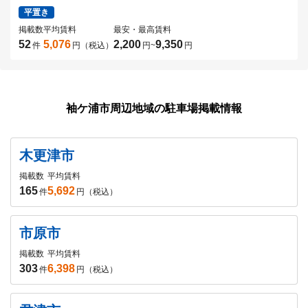
平置き
掲載数
平均賃料
最安・最高賃料
52
5,076
2,200
9,350
件
円（税込）
円
~
円
袖ケ浦市周辺地域の駐車場掲載情報
木更津市
掲載数
平均賃料
165
5,692
件
円（税込）
市原市
掲載数
平均賃料
303
6,398
件
円（税込）