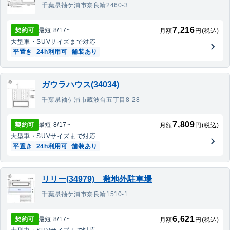
千葉県袖ケ浦市奈良輪2460-3
7,216
契約可
最短
8/17
~
月額
円(税込)
大型車・SUV
サイズまで対応
平置き
24h利用可
舗装あり
ガウラハウス(34034)
千葉県袖ケ浦市蔵波台五丁目8-28
7,809
契約可
最短
8/17
~
月額
円(税込)
大型車・SUV
サイズまで対応
平置き
24h利用可
舗装あり
リリー(34979) 敷地外駐車場
千葉県袖ケ浦市奈良輪1510-1
6,621
契約可
最短
8/17
~
月額
円(税込)