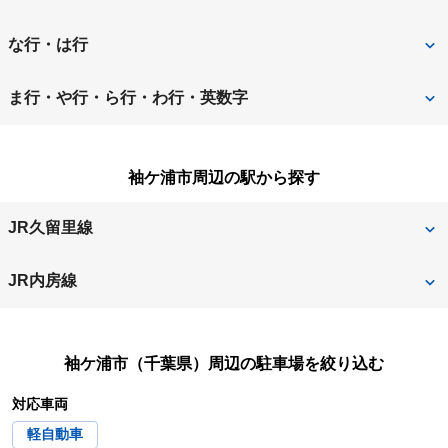
夷隅郡御宿町
市川市
佐倉市
山武郡九十九里町
な行・は行
市原市
印西市
山武郡横芝光町
山武市
流山市
習志野市
ま行・や行・ら行・わ行・英数字
印旛郡栄町
印旛郡酒々井町
白井市
匝瑳市
成田市
野田市
松戸市
茂原市
浦安市
大網白里市
袖ケ浦市周辺の駅から探す
袖ケ浦市
館山市
富津市
船橋市
八街市
八千代市
柏市
勝浦市
千葉市
千葉市稲毛区
JR久留里線
四街道市
香取郡神崎町
香取郡東庄町
千葉市中央区
千葉市花見川区
東横田
横田
JR内房線
香取市
鎌ケ谷市
千葉市緑区
千葉市美浜区
袖ケ浦
長浦
鴨川市
木更津市
千葉市若葉区
銚子市
袖ケ浦市（千葉県）
周辺の駐車場を絞り込む
君津市
対応車両
長生郡一宮町
長生郡長生村
軽自動車