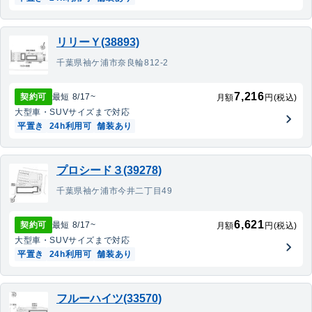
リリーＹ(38893)
千葉県袖ケ浦市奈良輪812-2
7,216
契約可
最短
8/17
~
月額
円(税込)
大型車・SUV
サイズまで対応
平置き
24h利用可
舗装あり
プロシード３(39278)
千葉県袖ケ浦市今井二丁目49
6,621
契約可
最短
8/17
~
月額
円(税込)
大型車・SUV
サイズまで対応
平置き
24h利用可
舗装あり
フルーハイツ(33570)