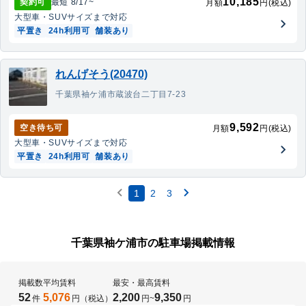
10,185
契約可
最短
8/17
~
月額
円(税込)
大型車・SUV
サイズまで対応
平置き
24h利用可
舗装あり
れんげそう(20470)
千葉県袖ケ浦市蔵波台二丁目7-23
9,592
空き待ち可
月額
円(税込)
大型車・SUV
サイズまで対応
平置き
24h利用可
舗装あり
1
2
3
千葉県袖ケ浦市の駐車場掲載情報
掲載数
平均賃料
最安・最高賃料
52
5,076
2,200
9,350
件
円（税込）
円
~
円