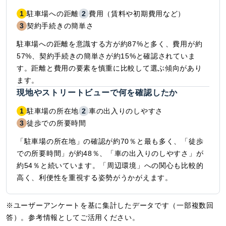
1
駐車場への距離
2
費用（賃料や初期費用など）
3
契約手続きの簡単さ
駐車場への距離を意識する方が約87%と多く、費用が約
57%、契約手続きの簡単さが約15%と確認されていま
す。距離と費用の要素を慎重に比較して選ぶ傾向があり
ます。
現地やストリートビューで何を確認したか
1
駐車場の所在地
2
車の出入りのしやすさ
3
徒歩での所要時間
「駐車場の所在地」の確認が約70％と最も多く、「徒歩
での所要時間」が約48％、「車の出入りのしやすさ」が
約54％と続いています。「周辺環境」への関心も比較的
高く、利便性を重視する姿勢がうかがえます。
※ユーザーアンケートを基に集計したデータです（一部複数回
答）。参考情報としてご活用ください。