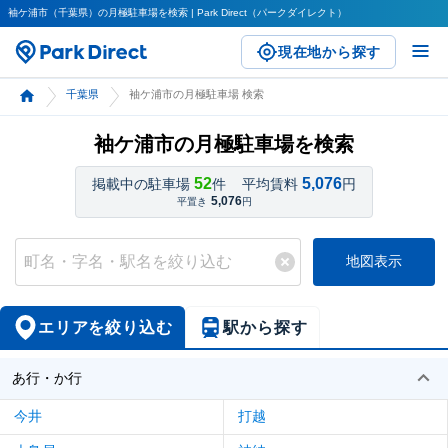
袖ケ浦市（千葉県）の月極駐車場を検索 | Park Direct（パークダイレクト）
現在地から探す
千葉県
袖ケ浦市の月極駐車場 検索
袖ケ浦市の月極駐車場を検索
52
5,076
掲載中の駐車場
件
平均賃料
円
5,076
平置き
円
地図表示
エリアを絞り込む
駅から探す
あ行・か行
今井
打越