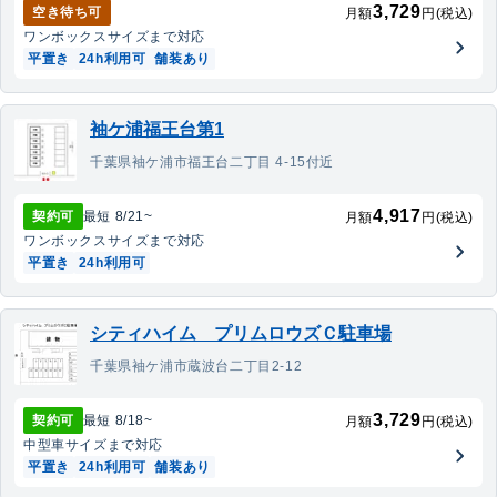
3,729
空き待ち可
月額
円(税込)
ワンボックス
サイズまで対応
平置き
24h利用可
舗装あり
袖ケ浦福王台第1
千葉県袖ケ浦市福王台二丁目 4-15付近
4,917
契約可
最短
8/21
~
月額
円(税込)
ワンボックス
サイズまで対応
平置き
24h利用可
シティハイム プリムロウズＣ駐車場
千葉県袖ケ浦市蔵波台二丁目2-12
3,729
契約可
最短
8/18
~
月額
円(税込)
中型車
サイズまで対応
平置き
24h利用可
舗装あり