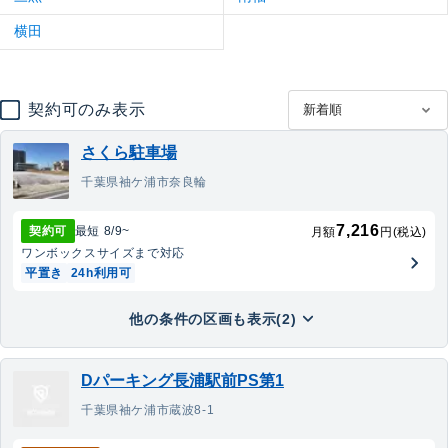
横田
契約可のみ表示
さくら駐車場
千葉県袖ケ浦市奈良輪
7,216
契約可
最短
8/9
~
月額
円(税込)
ワンボックス
サイズまで対応
平置き
24h利用可
他の条件の区画も表示(2)
Dパーキング長浦駅前PS第1
千葉県袖ケ浦市蔵波8-1