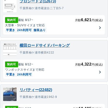
プロシード２(12673)
千葉県袖ケ浦市蔵波台二丁目5-7
6,621
契約可
最短
8/17
~
月額
円(税込)
大型車・SUV
サイズまで対応
平置き
24h利用可
舗装あり
横田ロードサイドパーキング
千葉県袖ケ浦市横田4222
4,322
契約可
最短
8/12
~
月額
円(税込)
ワンボックス
サイズまで対応
平置き
24h利用可
リバティー(22482)
千葉県袖ケ浦市蔵波1962-9