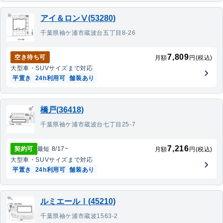
アイ＆ロンⅤ(53280)
千葉県袖ケ浦市蔵波台五丁目8-26
7,809
空き待ち可
月額
円(税込)
大型車・SUV
サイズまで対応
平置き
24h利用可
舗装あり
橋戸(36418)
千葉県袖ケ浦市蔵波台七丁目25-7
7,216
契約可
最短
8/17
~
月額
円(税込)
大型車・SUV
サイズまで対応
平置き
24h利用可
舗装あり
ルミエールⅠ(45210)
千葉県袖ケ浦市蔵波1563-2