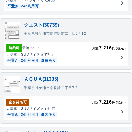
大型車・SUV
サイズまで対応
平置き
24h利用可
クエスト(30739)
千葉県袖ケ浦市長浦駅前二丁目17-12
7,216
契約可
最短
8/17
~
月額
円(税込)
大型車・SUV
サイズまで対応
平置き
24h利用可
舗装あり
ＡＱＵＡ(11335)
千葉県袖ケ浦市奈良輪二丁目7-8
7,216
空き待ち可
月額
円(税込)
大型車・SUV
サイズまで対応
平置き
24h利用可
舗装あり