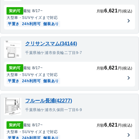
6,621
契約可
最短
8/17
~
月額
円(税込)
大型車・SUV
サイズまで対応
平置き
24h利用可
舗装あり
クリサンスマム(34144)
千葉県袖ケ浦市奈良輪二丁目9-7
6,621
契約可
最短
8/17
~
月額
円(税込)
大型車・SUV
サイズまで対応
平置き
24h利用可
舗装あり
フルール長浦(42277)
千葉県袖ケ浦市久保田一丁目6-9
6,621
契約可
最短
8/17
~
月額
円(税込)
大型車・SUV
サイズまで対応
平置き
24h利用可
舗装あり