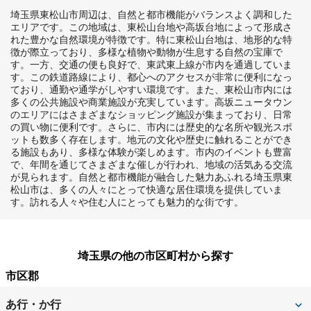
埼玉県東松山市周辺は、自然と都市機能がバランスよく調和した
エリアです。この地域は、東松山台地や高坂台地によって形成さ
れた豊かな自然環境が特徴です。特に東松山台地は、地形的な特
徴が際立っており、多様な植物や動物が生息する自然の宝庫で
す。一方、交通の便も良好で、東武東上線が市内を通過していま
す。この鉄道路線により、都心へのアクセスが非常に便利になっ
ており、通勤や通学がしやすい環境です。また、東松山市内には
多くの公共施設や商業施設が充実しています。高坂ニュータウン
のエリアにはさまざまなショッピング施設が集まっており、日常
の買い物に便利です。さらに、市内には歴史的な名所や観光スポ
ットも数多く存在します。地元の文化や歴史に触れることができ
る施設もあり、多様な体験が楽しめます。市内のイベントも豊富
で、年間を通じてさまざまな催しが行われ、地域の活気ある交流
が見られます。自然と都市機能が融合した魅力あふれる埼玉県東
松山市は、多くの人々にとって快適な居住環境を提供していま
す。訪れる人々や住む人にとっても魅力的な街です。
埼玉県の他の市区町村から探す
市区郡
あ行・か行