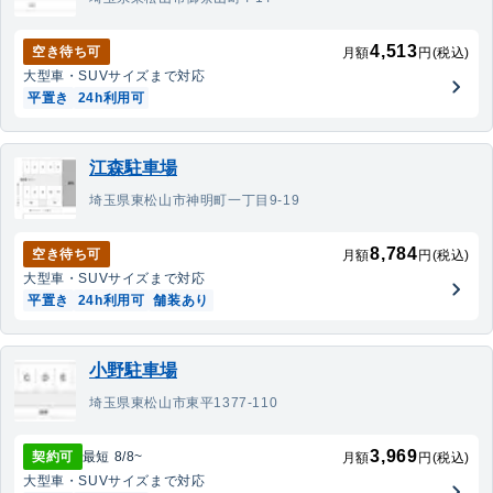
4,513
空き待ち可
月額
円(税込)
大型車・SUV
サイズまで対応
平置き
24h利用可
江森駐車場
埼玉県東松山市神明町一丁目9-19
8,784
空き待ち可
月額
円(税込)
大型車・SUV
サイズまで対応
平置き
24h利用可
舗装あり
小野駐車場
埼玉県東松山市東平1377-110
3,969
契約可
最短
8/8
~
月額
円(税込)
大型車・SUV
サイズまで対応