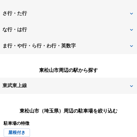
上尾市
朝霞市
さ行・た行
入間郡越生町
入間郡三芳町
さいたま市
さいたま市岩槻区
な行・は行
入間郡毛呂山町
入間市
さいたま市浦和区
さいたま市大宮区
新座市
蓮田市
ま行・や行・ら行・わ行・英数字
大里郡寄居町
桶川市
さいたま市北区
さいたま市桜区
羽生市
飯能市
三郷市
南埼玉郡宮代町
春日部市
加須市
東松山市周辺の駅から探す
さいたま市中央区
さいたま市西区
東松山市
比企郡小川町
八潮市
吉川市
川口市
川越市
さいたま市緑区
さいたま市南区
東武東上線
比企郡川島町
比企郡ときがわ町
和光市
蕨市
北足立郡伊奈町
北葛飾郡杉戸町
さいたま市見沼区
坂戸市
東松山
高坂
比企郡滑川町
比企郡鳩山町
北葛飾郡松伏町
北本市
東松山市（埼玉県）
周辺の駐車場を絞り込む
幸手市
狭山市
比企郡吉見町
比企郡嵐山町
駐車場の特徴
行田市
久喜市
志木市
白岡市
日高市
深谷市
屋根付き