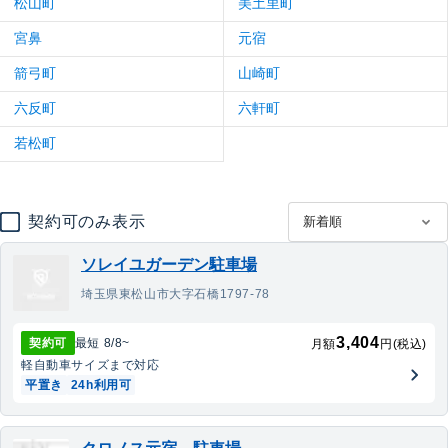
松山町
美土里町
宮鼻
元宿
箭弓町
山崎町
六反町
六軒町
若松町
契約可のみ表示
ソレイユガーデン駐車場
埼玉県東松山市大字石橋1797-78
3,404
契約可
最短
8/8
~
月額
円(税込)
軽自動車
サイズまで対応
平置き
24h利用可