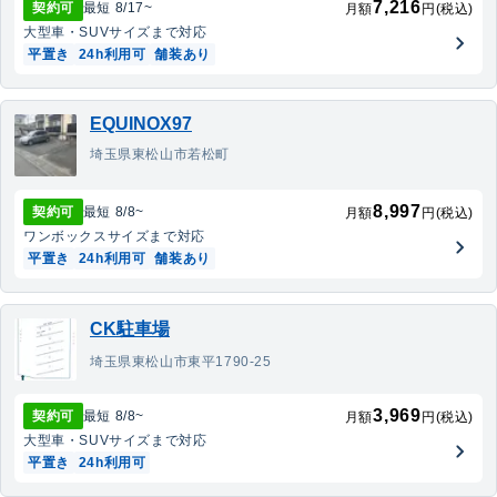
7,216
契約可
最短
8/17
~
月額
円(税込)
大型車・SUV
サイズまで対応
平置き
24h利用可
舗装あり
EQUINOX97
埼玉県東松山市若松町
8,997
契約可
最短
8/8
~
月額
円(税込)
ワンボックス
サイズまで対応
平置き
24h利用可
舗装あり
CK駐車場
埼玉県東松山市東平1790-25
3,969
契約可
最短
8/8
~
月額
円(税込)
大型車・SUV
サイズまで対応
平置き
24h利用可