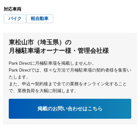
熊谷市
鴻巣市
草加市
秩父郡小鹿野町
富士見市
ふじみ野市
対応車両
越谷市
児玉郡神川町
秩父郡長瀞町
秩父郡皆野町
バイク
軽自動車
本庄市
児玉郡上里町
児玉郡美里町
秩父郡横瀬町
秩父市
東松山市（埼玉県）の
鶴ヶ島市
所沢市
月極駐車場オーナー様・管理会社様
戸田市
Park Directに月極駐車場を掲載しませんか。
Park Directでは、様々な方法で月極駐車場の契約者様を集客い
たします。
また、申込〜契約後まで全ての業務をオンライン化すること
で、業務負荷を大幅に削減します。
掲載のお問い合わせはこちら