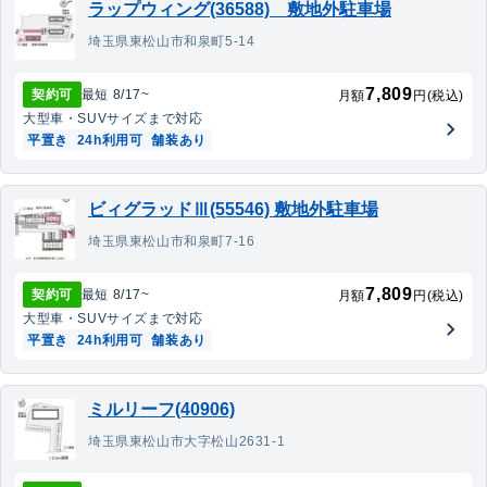
ラップウィング(36588) 敷地外駐車場
埼玉県東松山市和泉町5-14
7,809
契約可
最短
8/17
~
月額
円(税込)
大型車・SUV
サイズまで対応
平置き
24h利用可
舗装あり
ビィグラッドⅢ(55546) 敷地外駐車場
埼玉県東松山市和泉町7-16
7,809
契約可
最短
8/17
~
月額
円(税込)
大型車・SUV
サイズまで対応
平置き
24h利用可
舗装あり
ミルリーフ(40906)
埼玉県東松山市大字松山2631-1