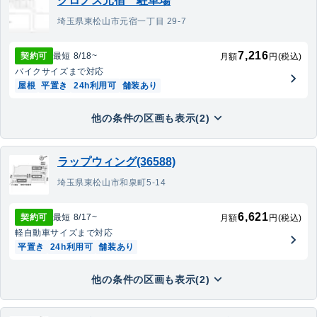
クロノス元宿 駐車場
埼玉県東松山市元宿一丁目 29-7
7,216
契約可
最短
8/18
~
月額
円(税込)
バイク
サイズまで対応
屋根
平置き
24h利用可
舗装あり
他の条件の区画も表示(2)
ラップウィング(36588)
埼玉県東松山市和泉町5-14
6,621
契約可
最短
8/17
~
月額
円(税込)
軽自動車
サイズまで対応
平置き
24h利用可
舗装あり
他の条件の区画も表示(2)