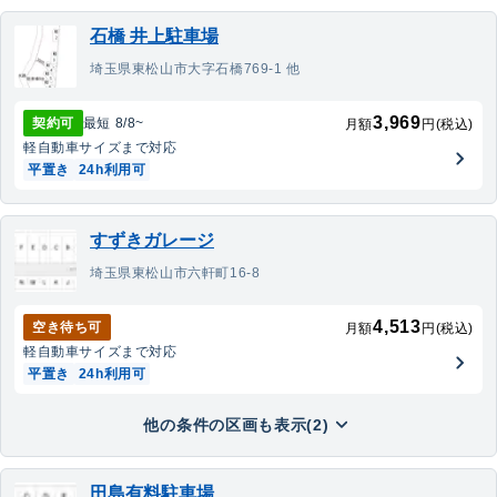
石橋 井上駐車場
埼玉県東松山市大字石橋769-1 他
3,969
契約可
最短
8/8
~
月額
円(税込)
軽自動車
サイズまで対応
平置き
24h利用可
すずきガレージ
埼玉県東松山市六軒町16-8
4,513
空き待ち可
月額
円(税込)
軽自動車
サイズまで対応
平置き
24h利用可
他の条件の区画も表示(2)
田島有料駐車場