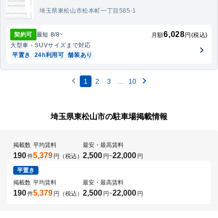
埼玉県東松山市松本町一丁目585-1
6,028
契約可
最短
8/8
~
月額
円(税込)
大型車・SUV
サイズまで対応
平置き
24h利用可
舗装あり
1
2
3
…
10
埼玉県東松山市の駐車場掲載情報
掲載数
平均賃料
最安・最高賃料
190
5,379
2,500
22,000
件
円（税込）
円
~
円
平置き
掲載数
平均賃料
最安・最高賃料
190
5,379
2,500
22,000
件
円（税込）
円
~
円