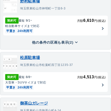
野村駐車場
埼玉県東松山市神明町一丁目6-3
6,610
契約可
最短
9/1
~
月額
円(税込)
軽自動車
サイズまで対応
平置き
24h利用可
他の条件の区画も表示(2)
松原駐車場
埼玉県東松山市松葉町四丁目1235-37
4,513
契約可
最短
8/8
~
月額
円(税込)
大型車・SUV
サイズまで対応
平置き
24h利用可
御茶山ガレージ
埼玉県東松山市御茶山町4-14