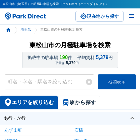
東松山市（埼玉県）の月極駐車場を検索 | Park Direct（パークダイレクト）
現在地から探す
埼玉県
東松山市の月極駐車場 検索
東松山市の月極駐車場を検索
190
5,379
掲載中の駐車場
件
平均賃料
円
5,379
平置き
円
地図表示
エリアを絞り込む
駅から探す
あ行・か行
あずま町
石橋