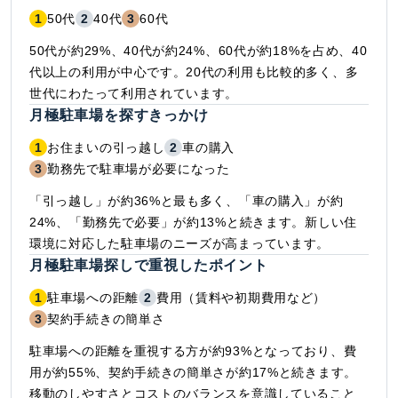
1
50代
2
40代
3
60代
50代が約29%、40代が約24%、60代が約18%を占め、40
代以上の利用が中心です。20代の利用も比較的多く、多
世代にわたって利用されています。
月極駐車場を探すきっかけ
1
お住まいの引っ越し
2
車の購入
3
勤務先で駐車場が必要になった
「引っ越し」が約36%と最も多く、「車の購入」が約
24%、「勤務先で必要」が約13%と続きます。新しい住
環境に対応した駐車場のニーズが高まっています。
月極駐車場探しで重視したポイント
1
駐車場への距離
2
費用（賃料や初期費用など）
3
契約手続きの簡単さ
駐車場への距離を重視する方が約93%となっており、費
用が約55%、契約手続きの簡単さが約17%と続きます。
移動のしやすさとコストのバランスを意識していること