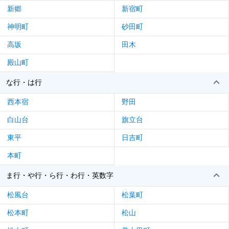
新郷
新宿町
神明町
砂田町
高坂
田木
殿山町
な行・は行
西本宿
野田
白山台
旗立台
東平
日吉町
本町
ま行・や行・ら行・わ行・英数字
松風台
松葉町
松本町
松山