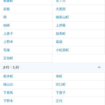
和泉町
市ノ川
岩殿
大黒部
岡
御茶山町
柏崎
上押垂
上唐子
加美町
上野本
葛袋
毛塚
小松原町
五領町
さ行・た行
材木町
幸町
桜山台
沢口町
下青鳥
下唐子
下野本
正代