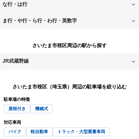
入間郡越生町
入間郡三芳町
さいたま市
さいたま市岩槻区
な行・は行
入間郡毛呂山町
入間市
さいたま市浦和区
さいたま市大宮区
新座市
蓮田市
ま行・や行・ら行・わ行・英数字
大里郡寄居町
桶川市
さいたま市北区
さいたま市桜区
羽生市
飯能市
三郷市
南埼玉郡宮代町
春日部市
加須市
さいたま市桜区周辺の駅から探す
さいたま市中央区
さいたま市西区
東松山市
比企郡小川町
八潮市
吉川市
川口市
川越市
さいたま市緑区
さいたま市南区
JR武蔵野線
比企郡川島町
比企郡ときがわ町
和光市
蕨市
北足立郡伊奈町
北葛飾郡杉戸町
さいたま市見沼区
坂戸市
西浦和
比企郡滑川町
比企郡鳩山町
北葛飾郡松伏町
北本市
さいたま市桜区（埼玉県）
周辺の駐車場を絞り込む
幸手市
狭山市
比企郡吉見町
比企郡嵐山町
駐車場の特徴
行田市
久喜市
志木市
白岡市
日高市
深谷市
屋根付き
機械式
熊谷市
鴻巣市
草加市
秩父郡小鹿野町
富士見市
ふじみ野市
対応車両
越谷市
児玉郡神川町
秩父郡長瀞町
秩父郡皆野町
バイク
軽自動車
トラック・大型重量車両
本庄市