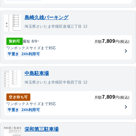
島崎久雄パーキング
埼玉県さいたま市桜区道場三丁目 12
7,809
契約可
最短
8/9
~
月額
円(税込)
ワンボックス
サイズまで対応
平置き
24h利用可
中島駐車場
埼玉県さいたま市桜区中島四丁目 12
7,809
空き待ち可
月額
円(税込)
ワンボックス
サイズまで対応
平置き
24h利用可
栄和第三駐車場