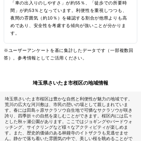
「車の出入りのしやすさ」が約55％、「徒歩での所要時
間」が約53％となっています。利便性を重視しつつも、
夜間の雰囲気（約10％）を確認する割合が他県よりも高
めであり、安全性を考慮する傾向が強いことが分かりま
す。
※ユーザーアンケートを基に集計したデータです（一部複数回
答）。参考情報としてご活用ください。
埼玉県さいたま市桜区の地域情報
埼玉県さいたま市桜区は豊かな自然と利便性が魅力の地域です。
荒川の広大な河川敷は、市民の憩いの場として親しまれていま
す。春には田島ヶ原サクラソウ自生地で可憐なサクラソウが咲き
誇り、四季折々の自然を楽しむことができます。桜区内には広々
とした秋ヶ瀬公園があります。ここではジョギングやバードウォ
ッチング、サイクリングなど様々なアクティビティが楽しめま
す。また、歴史的価値のある林鐘寺のイトザクラも見逃せませ
ん。静かで落ち着いた雰囲気の中で、美しい桜を眺めることがで