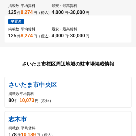
掲載数
平均賃料
最安・最高賃料
125
8,274
4,000
30,000
件
円（税込）
円
~
円
平置き
掲載数
平均賃料
最安・最高賃料
125
8,274
4,000
30,000
件
円（税込）
円
~
円
さいたま市桜区周辺地域の駐車場掲載情報
さいたま市中央区
掲載数
平均賃料
80
10,073
件
円（税込）
志木市
掲載数
平均賃料
178
10,189
件
円（税込）