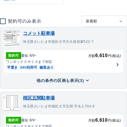
契約可のみ表示
コメット駐車場
埼玉県さいたま市桜区大字大久保領家522-7
6,610
契約可
最短
8/9
~
月額
円(税込)
ワンボックス
サイズまで対応
平置き
24h利用可
舗装あり
他の条件の区画も表示(3)
桜区五関駐車場
埼玉県さいたま市桜区大字五関 字水入704-9
6,610
契約可
最短
8/9
~
月額
円(税込)
ワンボックス
サイズまで対応