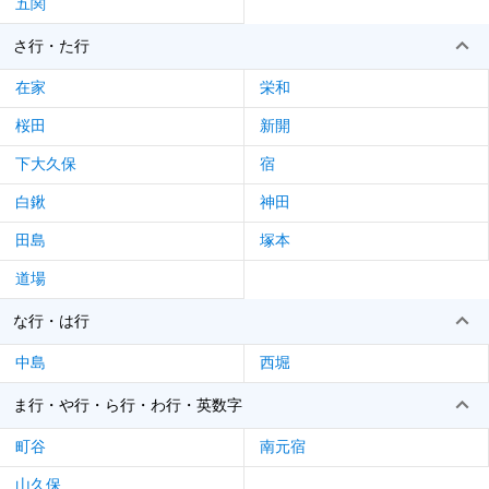
五関
さ行・た行
在家
栄和
桜田
新開
下大久保
宿
白鍬
神田
田島
塚本
道場
な行・は行
中島
西堀
ま行・や行・ら行・わ行・英数字
町谷
南元宿
山久保