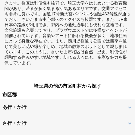
きます。桜区は利便性も抜群で、埼玉大学をはじめとする教育機
関があり、若者が多く集まる活気あるエリアです。交通アクセス
も非常に良いです。国道17号新大宮バイパスや国道463号線が通っ
ており、さいたま市中心部へのアクセスも抜群です。また、JR東
日本の路線が利用でき、都内への通勤通学にも便利な立地です。
文化施設も充実しており、プラザウエストでは多様なイベントが
開催されています。音楽やアートに触れる機会が多く、地域住民
にとって身近な存在です。また、鴨川堤桜通り公園では四季を通
じて美しい花や緑が楽しめ、地域の散策スポットとして親しまれ
ています。このように、さいたま市桜区は自然、歴史、利便性が
調和する住みやすい地域です。訪れる人々にも、多彩な魅力を提
供しています。
埼玉県の他の市区町村から探す
市区郡
あ行・か行
上尾市
朝霞市
さ行・た行