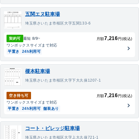
五関エヌ駐車場
埼玉県さいたま市桜区大字五関133-6
7,216
契約可
最短
8/9
~
月額
円(税込)
ワンボックス
サイズまで対応
平置き
24h利用可
榎本駐車場
埼玉県さいたま市桜区大字下大久保1207-1
7,216
空き待ち可
月額
円(税込)
ワンボックス
サイズまで対応
平置き
24h利用可
舗装あり
コート・ビレッジ駐車場
埼玉県さいたま市桜区大字上大久保721-1