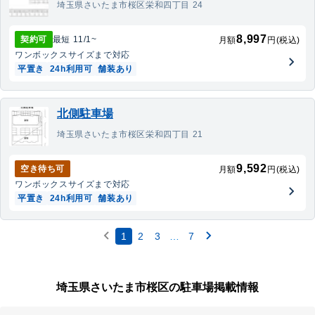
埼玉県さいたま市桜区栄和四丁目 24
8,997
契約可
最短
11/1
~
月額
円(税込)
ワンボックス
サイズまで対応
平置き
24h利用可
舗装あり
北側駐車場
埼玉県さいたま市桜区栄和四丁目 21
9,592
空き待ち可
月額
円(税込)
ワンボックス
サイズまで対応
平置き
24h利用可
舗装あり
1
2
3
…
7
埼玉県さいたま市桜区の駐車場掲載情報