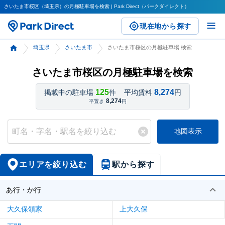
さいたま市桜区（埼玉県）の月極駐車場を検索 | Park Direct（パークダイレクト）
現在地から探す
埼玉県
さいたま市
さいたま市桜区の月極駐車場 検索
さいたま市桜区の月極駐車場を検索
125
8,274
掲載中の駐車場
件
平均賃料
円
8,274
平置き
円
地図表示
エリアを絞り込む
駅から探す
あ行・か行
大久保領家
上大久保