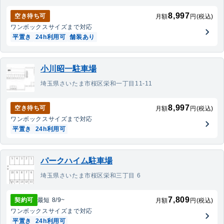
8,997
空き待ち可
月額
円(税込)
ワンボックス
サイズまで対応
平置き
24h利用可
舗装あり
小川昭一駐車場
埼玉県さいたま市桜区栄和一丁目11-11
8,997
空き待ち可
月額
円(税込)
ワンボックス
サイズまで対応
平置き
24h利用可
パークハイム駐車場
埼玉県さいたま市桜区栄和三丁目 6
7,809
契約可
最短
8/9
~
月額
円(税込)
ワンボックス
サイズまで対応
平置き
24h利用可