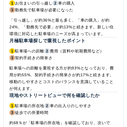
1
お住まいの引っ越し
2
車の購入
3
勤務先で駐車場が必要になった
「引っ越し」が約36%と最も多く、「車の購入」が約
24%、「勤務先で必要」が約13%と続きます。新しい住
環境に対応した駐車場のニーズが高まっています。
月極駐車場探しで重視したポイント
1
駐車場への距離
2
費用（賃料や初期費用など）
3
契約手続きの簡単さ
駐車場への距離を重視する方が約93%となっており、費
用が約55%、契約手続きの簡単さが約17%と続きます。
移動のしやすさとコストのバランスを意識していること
が伺えます。
現地やストリートビューで何を確認したか
1
駐車場の所在地
2
車の出入りのしやすさ
3
徒歩での所要時間
約68％が「駐車場の所在地」を確認しており、次いで