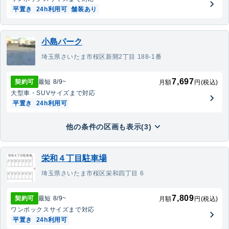
平置き
24h利用可
舗装あり
小島パーク
埼玉県さいたま市桜区新開2丁目 188-1番
7,697
契約可
最短
8/9
~
月額
円(税込)
大型車・SUV
サイズまで対応
平置き
24h利用可
他の条件の区画も表示(3)
栄和４丁目駐車場
埼玉県さいたま市桜区栄和四丁目 6
7,809
契約可
最短
8/9
~
月額
円(税込)
ワンボックス
サイズまで対応
平置き
24h利用可