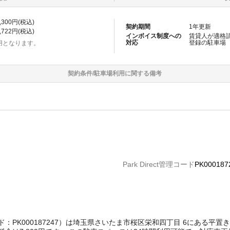
,300
円(税込)
契約期間
1
年更新
,722
円(税込)
インボイス制度への
賃貸人が適格
対応
登録の
駐車場
用となります。
契約条件/
駐車場
利用に関する備考
Park Direct管理コード
PK000187
理コード：PK000187247）は埼玉県さいたま市桜区栄和四丁目 6にある