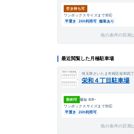
空き待ち可
ワンボックス
サイズまで対応
平置き
24h利用可
舗装あり
他の条件の区画
最近閲覧した月極駐車場
埼玉県さいたま市桜区栄和四丁
栄和４丁目駐車場
契約可
最短
8/8
~
ワンボックス
サイズまで対応
平置き
24h利用可
他の条件の区画