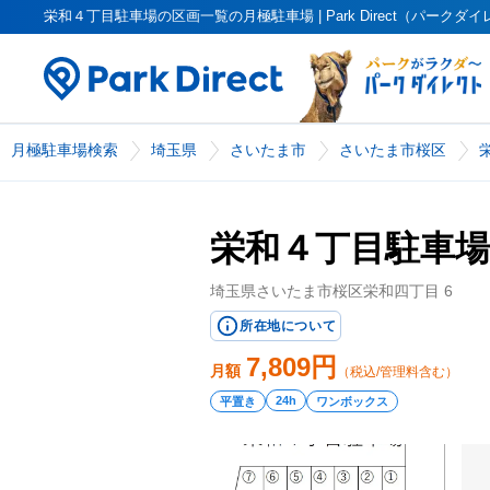
栄和４丁目駐車場の区画一覧の月極駐車場 | Park Direct（パークダ
月極駐車場検索
埼玉県
さいたま市
さいたま市桜区
栄和４丁目駐車場
埼玉県さいたま市桜区栄和四丁目 6
所在地について
7,809
円
月額
（税込/管理料含む）
24h
平置き
ワンボックス