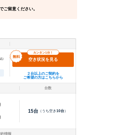
でご留意ください。
カンタン1分！
込)
空き状況を見る
２台以上のご契約を
ご希望の方はこちらから
台数
明
15
台
（うち空き
10
台
）
明
契約情報