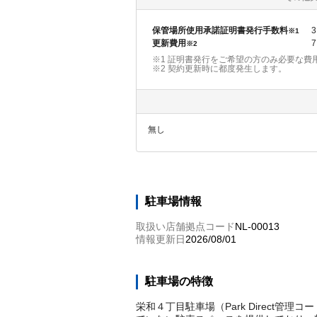
保管場所使用承諾証明書発行手数料
3
※1
更新費用
7
※2
※1 証明書発行をご希望の方のみ必要な費
※2
契約更新時に都度発生します。
無し
駐車場情報
取扱い店舗拠点コード
NL-00013
情報更新日
2026/08/01
駐車場の特徴
栄和４丁目駐車場（Park Direct管