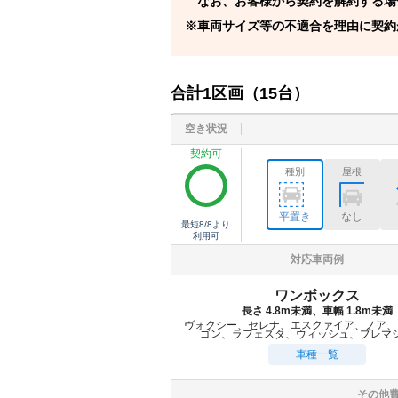
なお、お客様から契約を解約する場
車両サイズ等の不適合を理由に契約
合計
1
区画（
15
台）
空き状況
契約可
種別
屋根
平置き
なし
最短
8/8
より
利用可
対応車両例
ワンボックス
長さ 4.8m未満、車幅 1.8m未満
ヴォクシー、セレナ、エスクァイア、ノア、
ゴン、ラフェスタ、ウィッシュ、プレマ
車種一覧
その他