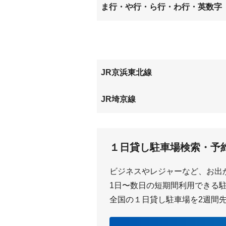
下落合
白鍬
中島
八王子
ま行・や行・ら行・わ行・英数字
鈴谷
関
町谷
南元宿
JR京浜東北線
与野
JR埼京線
与野本町
中浦和
１日貸し駐車場検索・予
ビジネスやレジャーなど、お出
1日〜数日の短期間利用できる駐車
全国の１日貸し駐車場を2週間