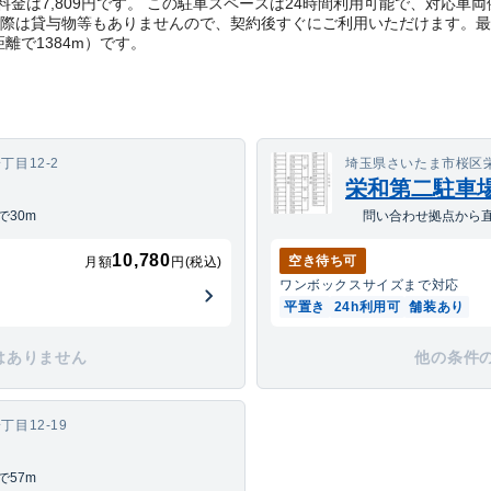
金は7,809円です。 この駐車スペースは24時間利用可能で、対応車
く際は貸与物等もありませんので、契約後すぐにご利用いただけます。
最
距離で
1384
m）
です。
目12-2
埼玉県さいたま市桜区栄
栄和第二駐車
30m
問い合わせ拠点から直
10,780
空き待ち可
月額
円(税込)
ワンボックス
サイズまで対応
平置き
24h利用可
舗装あり
はありません
他の条件
目12-19
57m