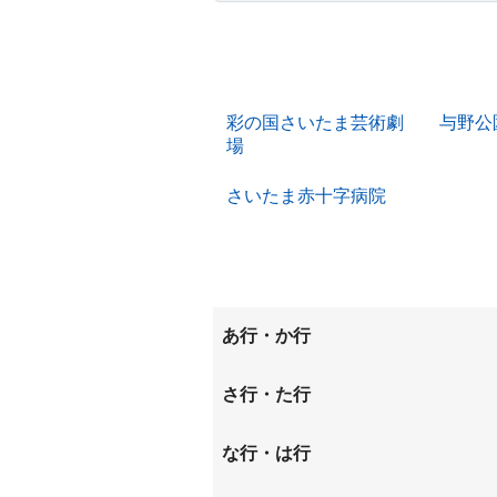
彩の国さいたま芸術劇
与野公
場
さいたま赤十字病院
あ行・か行
上峰
円阿弥
さ行・た行
五関
栄和
桜丘
な行・は行