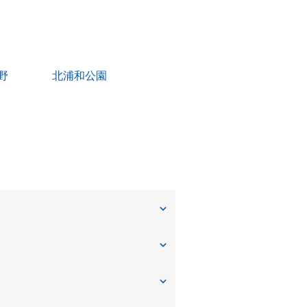
野
北浦和公園
上大久保
新開