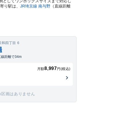
両例としてワンボックスサイズまで対応し
寄り駅は、
JR埼京線
南与野
（直線距離
和四丁目 6
場
線距離で34m
8,997
月額
円(税込)
の区画はありません