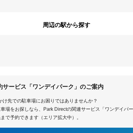
神田
新都心
本町西
本町東
道場
山久保
周辺の駅から探す
北与野
南与野
約サービス「ワンデイパーク」のご案内
かけ先での駐車場にお困りではありませんか？
場をお探しなら、Park Directの関連サービス「ワンデイ
先まで予約できます（エリア拡大中）。