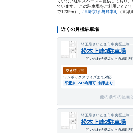
ていない駐車スペースを提供しており、料
ています。 この駐車場をご利用いただ
で
1239
m）
、
JR埼京線
与野本町
（直線
近くの月極駐車場
埼玉県さいたま市中央区上峰一丁
松本上峰3駐車場
問い合わせ拠点から直線距離で
空き待ち可
ワンボックス
サイズまで対応
平置き
24h利用可
舗装あり
他の条件の区画
埼玉県さいたま市中央区上峰一丁
松本上峰2駐車場
問い合わせ拠点から直線距離で