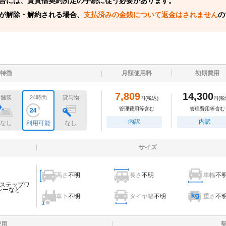
合には、賃貸借契約所定の手続に従う必要があります。
が解除・解約される場合、
支払済みの金銭について返金はされません
の
特徴
月額使用料
初期費用
7,809
14,300
舗装
24時間
貸与物
円
(税込)
円
(税
管理費用等含む
管理費用等含む
内訳
内訳
なし
利用可能
なし
サイズ
高さ
不明
長さ
不明
車幅
不
ステップワ
シーなど
車下
不明
タイヤ幅
不明
重さ
不
費用