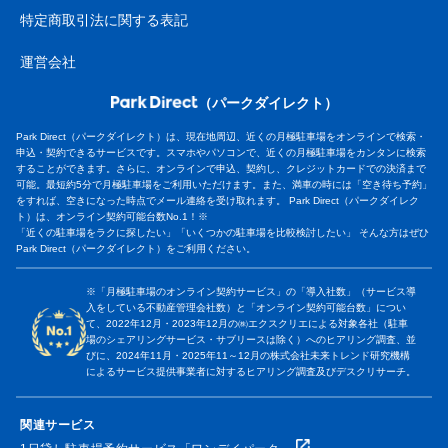
特定商取引法に関する表記
運営会社
（パークダイレクト）
Park Direct（パークダイレクト）は、現在地周辺、近くの月極駐車場をオンラインで検索・
申込・契約できるサービスです。スマホやパソコンで、近くの月極駐車場をカンタンに検索
することができます。さらに、オンラインで申込、契約し、クレジットカードでの決済まで
可能。最短約5分で月極駐車場をご利用いただけます。また、満車の時には「空き待ち予約」
をすれば、空きになった時点でメール連絡を受け取れます。 Park Direct（パークダイレク
ト）は、オンライン契約可能台数No.1！※
「近くの駐車場をラクに探したい」「いくつかの駐車場を比較検討したい」 そんな方はぜひ
Park Direct（パークダイレクト）をご利用ください。
※「月極駐車場のオンライン契約サービス」の「導入社数」（サービス導
入をしている不動産管理会社数）と「オンライン契約可能台数」につい
て、2022年12月・2023年12月の㈱エクスクリエによる対象各社（駐車
場のシェアリングサービス・サブリースは除く）へのヒアリング調査、並
びに、2024年11月・2025年11～12月の株式会社未来トレンド研究機構
によるサービス提供事業者に対するヒアリング調査及びデスクリサーチ。
関連サービス