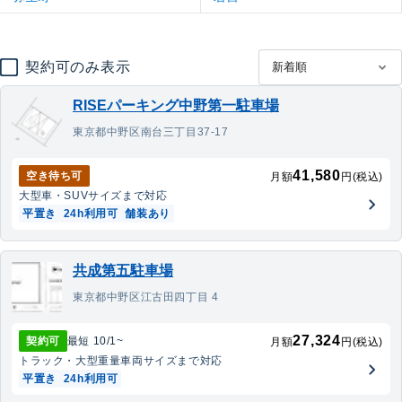
契約可のみ表示
RISEパーキング中野第一駐車場
東京都中野区南台三丁目37-17
41,580
空き待ち可
月額
円(税込)
大型車・SUV
サイズまで対応
平置き
24h利用可
舗装あり
共成第五駐車場
東京都中野区江古田四丁目 4
27,324
契約可
最短
10/1
~
月額
円(税込)
トラック・大型重量車両
サイズまで対応
平置き
24h利用可