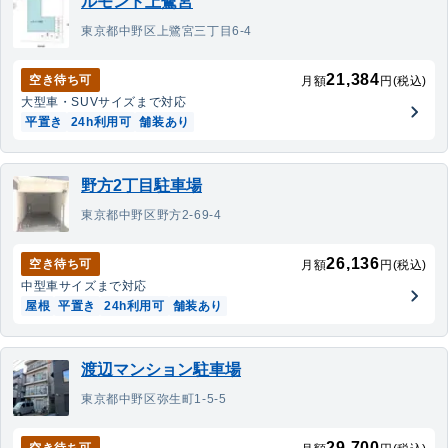
ルモンド上鷺宮
東京都中野区上鷺宮三丁目6-4
21,384
空き待ち可
月額
円(税込)
大型車・SUV
サイズまで対応
平置き
24h利用可
舗装あり
野方2丁目駐車場
東京都中野区野方2-69-4
26,136
空き待ち可
月額
円(税込)
中型車
サイズまで対応
屋根
平置き
24h利用可
舗装あり
渡辺マンション駐車場
東京都中野区弥生町1-5-5
29,700