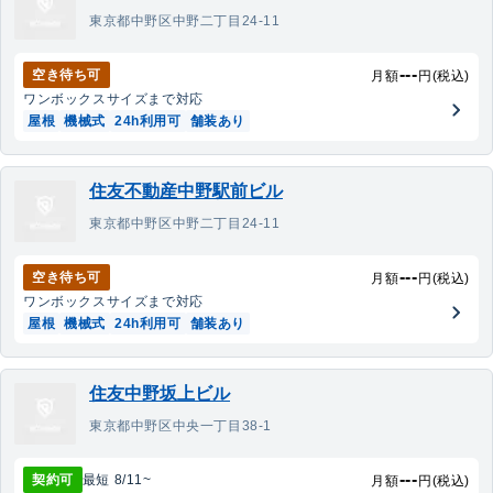
東京都中野区中野二丁目24-11
---
空き待ち可
月額
円(税込)
ワンボックス
サイズまで対応
屋根
機械式
24h利用可
舗装あり
住友不動産中野駅前ビル
東京都中野区中野二丁目24-11
---
空き待ち可
月額
円(税込)
ワンボックス
サイズまで対応
屋根
機械式
24h利用可
舗装あり
住友中野坂上ビル
東京都中野区中央一丁目38-1
---
契約可
最短
8/11
~
月額
円(税込)