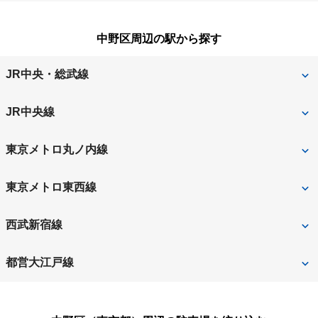
小金井市
国分寺市
西東京市
八王子市
町田市
三鷹市
小平市
狛江市
中野区周辺の駅から探す
羽村市
東久留米市
武蔵野市
武蔵村山市
JR中央・総武線
東村山市
東大和市
中野
東中野
日野市
府中市
JR中央線
福生市
中野
東京メトロ丸ノ内線
中野坂上
中野富士見町
東京メトロ東西線
中野新橋
新中野
中野
西武新宿線
新井薬師前
沼袋
都営大江戸線
都立家政
野方
中野坂上
新江古田