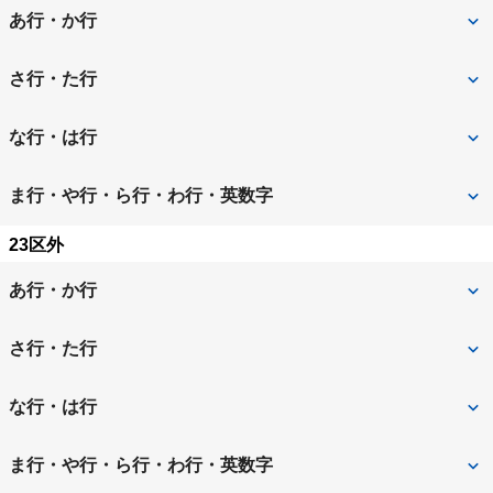
あ行・か行
足立区
荒川区
さ行・た行
板橋区
江戸川区
品川区
渋谷区
な行・は行
大田区
葛飾区
新宿区
杉並区
中野区
練馬区
ま行・や行・ら行・わ行・英数字
北区
江東区
墨田区
世田谷区
文京区
23区外
港区
目黒区
台東区
中央区
あ行・か行
千代田区
豊島区
昭島市
あきる野市
さ行・た行
稲城市
青梅市
立川市
多摩市
な行・は行
清瀬市
国立市
調布市
西多摩郡日の出町
西多摩郡瑞穂町
ま行・や行・ら行・わ行・英数字