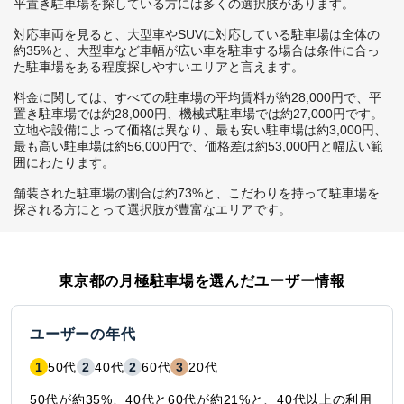
平置き駐車場を探している方には多くの選択肢があります。

対応車両を見ると、大型車やSUVに対応している駐車場は全体の
約35%と、大型車など車幅が広い車を駐車する場合は条件に合っ
た駐車場をある程度探しやすいエリアと言えます。

料金に関しては、すべての駐車場の平均賃料が約28,000円で、平
置き駐車場では約28,000円、機械式駐車場では約27,000円です。
立地や設備によって価格は異なり、最も安い駐車場は約3,000円、
最も高い駐車場は約56,000円で、価格差は約53,000円と幅広い範
囲にわたります。

舗装された駐車場の割合は約73%と、こだわりを持って駐車場を
探される方にとって選択肢が豊富なエリアです。
東京都
の月極駐車場を選んだユーザー情報
ユーザーの年代
1
50代
2
40代
2
60代
3
20代
50代が約35%、40代と60代が約21%と、40代以上の利用