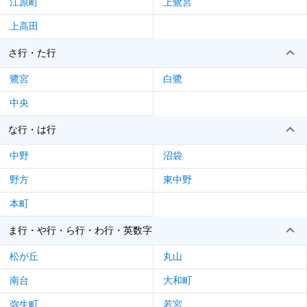
江原町
上鷺宮
上高田
さ行・た行
鷺宮
白鷺
中央
な行・は行
中野
沼袋
野方
東中野
本町
ま行・や行・ら行・わ行・英数字
松が丘
丸山
南台
大和町
弥生町
若宮