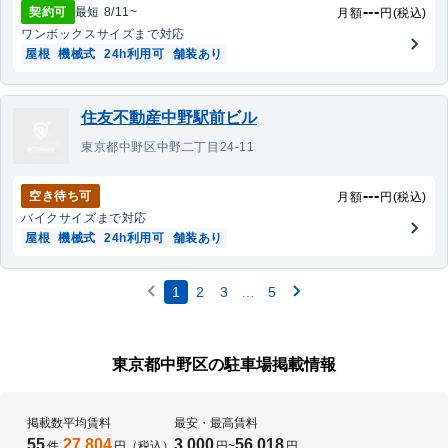
---
契約可
最短
8/11
~
月額
円(税込)
ワンボックス
サイズまで対応
屋根
機械式
24h利用可
舗装あり
住友不動産中野駅前ビル
東京都中野区中野二丁目24-11
---
空き待ち可
月額
円(税込)
バイク
サイズまで対応
屋根
機械式
24h利用可
舗装あり
1
2
3
…
5
東京都中野区の駐車場掲載情報
掲載数
平均賃料
最安・最高賃料
55
27,804
3,000
56,018
件
円（税込）
円
~
円