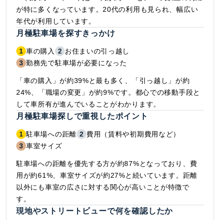
が特に多くなっています。20代の利用も見られ、幅広い
年代が利用しています。
月極駐車場を探すきっかけ
1
車の購入
2
お住まいの引っ越し
3
勤務先で駐車場が必要になった
「車の購入」が約39%と最も多く、「引っ越し」が約
24%、「職場の変更」が約9%です。都心での移動手段と
して車所有が進んでいることがわかります。
月極駐車場探しで重視したポイント
1
駐車場への距離
2
費用（賃料や初期費用など）
3
車室サイズ
駐車場への距離を優先する方が約87%となっており、費
用が約61%、車室サイズが約27%と続いています。距離
以外にも車室の広さに対する関心が高いことが特徴で
す。
現地やストリートビューで何を確認したか