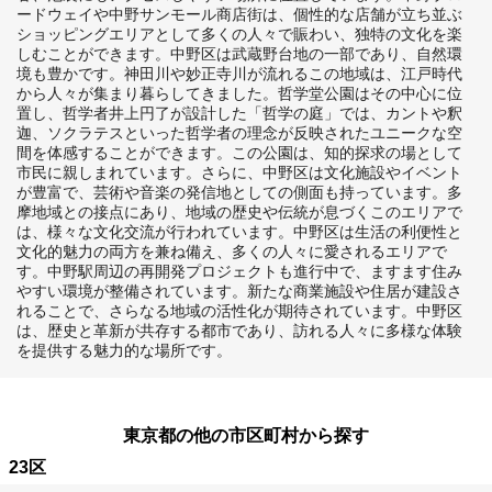
ードウェイや中野サンモール商店街は、個性的な店舗が立ち並ぶ
ショッピングエリアとして多くの人々で賑わい、独特の文化を楽
しむことができます。中野区は武蔵野台地の一部であり、自然環
境も豊かです。神田川や妙正寺川が流れるこの地域は、江戸時代
から人々が集まり暮らしてきました。哲学堂公園はその中心に位
置し、哲学者井上円了が設計した「哲学の庭」では、カントや釈
迦、ソクラテスといった哲学者の理念が反映されたユニークな空
間を体感することができます。この公園は、知的探求の場として
市民に親しまれています。さらに、中野区は文化施設やイベント
が豊富で、芸術や音楽の発信地としての側面も持っています。多
摩地域との接点にあり、地域の歴史や伝統が息づくこのエリアで
は、様々な文化交流が行われています。中野区は生活の利便性と
文化的魅力の両方を兼ね備え、多くの人々に愛されるエリアで
す。中野駅周辺の再開発プロジェクトも進行中で、ますます住み
やすい環境が整備されています。新たな商業施設や住居が建設さ
れることで、さらなる地域の活性化が期待されています。中野区
は、歴史と革新が共存する都市であり、訪れる人々に多様な体験
を提供する魅力的な場所です。
東京都の他の市区町村から探す
23区