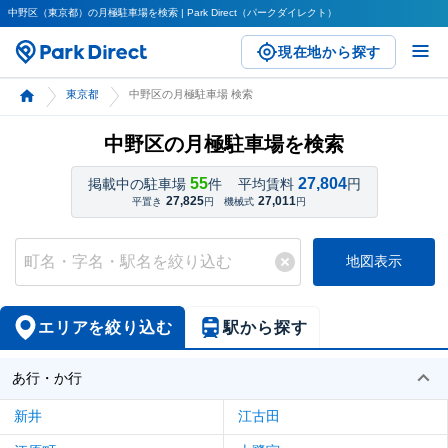
中野区（東京都）の月極駐車場を検索 | Park Direct（パークダイレクト）
現在地から探す
東京都
中野区の月極駐車場 検索
中野区の月極駐車場を検索
55
27,804
掲載中の駐車場
件
平均賃料
円
27,825
27,011
平置き
円
機械式
円
地図表示
エリアを絞り込む
駅から探す
あ行・か行
新井
江古田