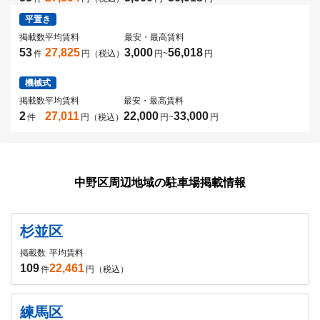
平置き
掲載数
平均賃料
最安・最高賃料
53
27,825
3,000
56,018
件
円（税込）
円
~
円
機械式
掲載数
平均賃料
最安・最高賃料
2
27,011
22,000
33,000
件
円（税込）
円
~
円
中野区周辺地域の駐車場掲載情報
杉並区
掲載数
平均賃料
109
22,461
件
円（税込）
練馬区