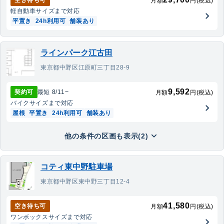
空き待ち可
月額
円(税込)
軽自動車
サイズまで対応
平置き
24h利用可
舗装あり
ラインパーク江古田
東京都中野区江原町三丁目28-9
9,592
契約可
最短
8/11
~
月額
円(税込)
バイク
サイズまで対応
屋根
平置き
24h利用可
舗装あり
他の条件の区画も表示(2)
コティ東中野駐車場
東京都中野区東中野三丁目12-4
41,580
空き待ち可
月額
円(税込)
ワンボックス
サイズまで対応