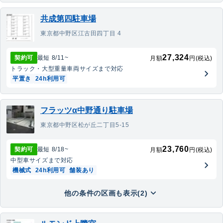
共成第四駐車場
東京都中野区江古田四丁目 4
27,324
契約可
最短
8/11
~
月額
円(税込)
トラック・大型重量車両
サイズまで対応
平置き
24h利用可
フラッツα中野通り駐車場
東京都中野区松が丘二丁目5-15
23,760
契約可
最短
8/18
~
月額
円(税込)
中型車
サイズまで対応
機械式
24h利用可
舗装あり
他の条件の区画も表示(2)