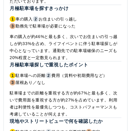
ただいております。
月極駐車場を探すきっかけ
1
車の購入
2
お住まいの引っ越し
3
勤務先で駐車場が必要になった
車の購入が約46%と最も多く、次いでお住まいの引っ越
しが約33%を占め、ライフイベントに伴う駐車場探しが
中心となっています。通勤先での駐車場確保のニーズも
20%程度と一定数見られます。
月極駐車場探しで重視したポイント
1
駐車場への距離
2
費用（賃料や初期費用など）
3
屋根あり／なし
駐車場までの距離を重視する方が約67%と最も多く、次
いで費用面を重視する方が約27%を占めています。利用
者は利便性を最優先しつつも、コストパフォーマンスも
考慮していることが伺えます。
現地やストリートビューで何を確認したか