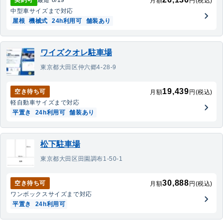
契約可
最短
8/19
~
月額
円(税込)
中型車
サイズまで対応
屋根
機械式
24h利用可
舗装あり
ワイズクオレ駐車場
東京都大田区仲六郷4-28-9
19,439
空き待ち可
月額
円(税込)
軽自動車
サイズまで対応
平置き
24h利用可
舗装あり
松下駐車場
東京都大田区田園調布1-50-1
30,888
空き待ち可
月額
円(税込)
ワンボックス
サイズまで対応
平置き
24h利用可