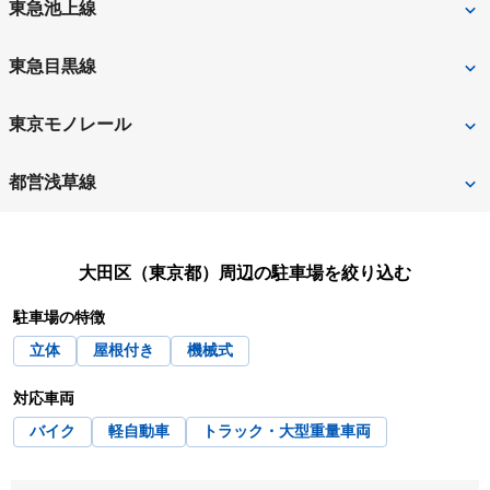
多摩川
田園調布
東急池上線
鵜の木
久が原
千鳥町
東急目黒線
御嶽山
池上
多摩川
大岡山
東京モノレール
洗足池
石川台
田園調布
天空橋
整備場
都営浅草線
蒲田
蓮沼
昭和島
流通センター
西馬込
馬込
長原
雪が谷大塚
大田区（東京都）
周辺の駐車場を絞り込む
羽田空港第3ターミナル
駐車場の特徴
立体
屋根付き
機械式
対応車両
バイク
軽自動車
トラック・大型重量車両