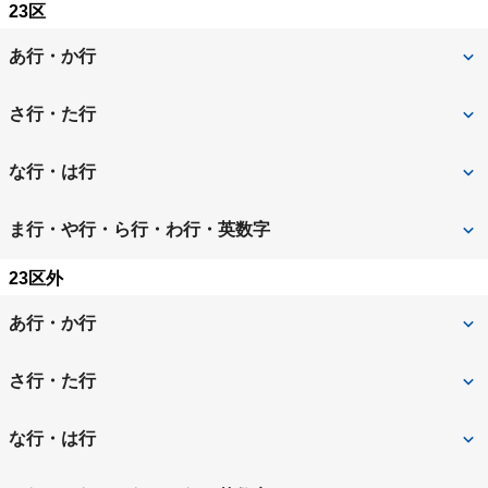
23区
あ行・か行
足立区
荒川区
さ行・た行
板橋区
江戸川区
品川区
渋谷区
な行・は行
大田区
葛飾区
新宿区
杉並区
中野区
練馬区
ま行・や行・ら行・わ行・英数字
北区
江東区
墨田区
世田谷区
文京区
23区外
港区
目黒区
台東区
中央区
あ行・か行
千代田区
豊島区
昭島市
あきる野市
さ行・た行
稲城市
青梅市
立川市
多摩市
な行・は行
清瀬市
国立市
調布市