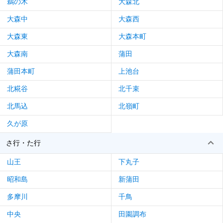
鵜の木
大森北
大森中
大森西
大森東
大森本町
大森南
蒲田
蒲田本町
上池台
北糀谷
北千束
北馬込
北嶺町
久が原
さ行・た行
山王
下丸子
昭和島
新蒲田
多摩川
千鳥
中央
田園調布