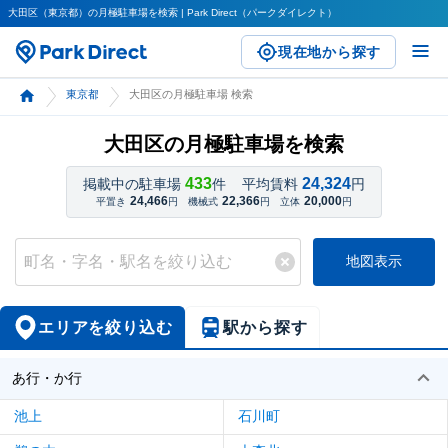
大田区（東京都）の月極駐車場を検索 | Park Direct（パークダイレクト）
現在地から探す
東京都
大田区の月極駐車場 検索
大田区の月極駐車場を検索
433
24,324
掲載中の駐車場
件
平均賃料
円
24,466
22,366
20,000
平置き
円
機械式
円
立体
円
地図表示
エリアを絞り込む
駅から探す
あ行・か行
池上
石川町