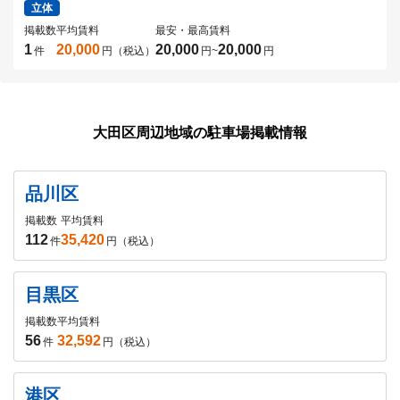
立体
掲載数
平均賃料
最安・最高賃料
1
20,000
20,000
20,000
件
円（税込）
円
~
円
大田区周辺地域の駐車場掲載情報
品川区
掲載数
平均賃料
112
35,420
件
円（税込）
目黒区
掲載数
平均賃料
56
32,592
件
円（税込）
港区