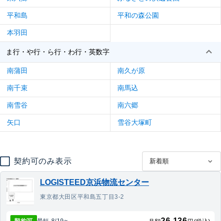
平和島
平和の森公園
本羽田
ま行・や行・ら行・わ行・英数字
南蒲田
南久が原
南千束
南馬込
南雪谷
南六郷
矢口
雪谷大塚町
契約可のみ表示
LOGISTEED京浜物流センター
東京都大田区平和島五丁目3-2
26,136