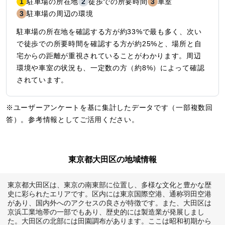
1
駐車場の所在地
2
徒歩での所要時間
3
車室
3
駐車場の周辺の環境
駐車場の所在地を確認する方が約33%で最も多く、次い
で徒歩での所要時間を確認する方が約25%と、場所と自
宅からの距離が重視されていることがわかります。周辺
環境や車室の状況も、一定数の方（約8%）によって確認
されています。
※ユーザーアンケートを基に集計したデータです（一部複数回
答）。参考情報としてご活用ください。
東京都大田区の地域情報
東京都大田区は、東京の南東部に位置し、多様な文化と豊かな歴
史に彩られたエリアです。区内には東京国際空港、通称羽田空港
があり、国内外へのアクセスの良さが特徴です。また、大田区は
京浜工業地帯の一部でもあり、歴史的には製造業が発展しまし
た。大田区の北部には田園調布があります。ここは昭和初期から