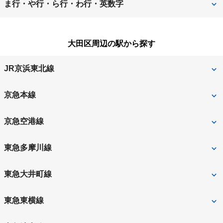
西多摩郡日の出町
西多摩郡瑞穂町
ま行・や行・ら行・わ行・英数字
小金井市
国分寺市
西東京市
八王子市
町田市
三鷹市
小平市
狛江市
大田区周辺の駅から探す
羽村市
東久留米市
武蔵野市
武蔵村山市
JR京浜東北線
東村山市
東大和市
大森
蒲田
日野市
府中市
京急本線
福生市
京急蒲田
六郷土手
京急空港線
大森町
平和島
京急蒲田
大鳥居
東急多摩川線
梅屋敷
雑色
天空橋
穴守稲荷
下丸子
多摩川
東急大井町線
糀谷
羽田空港第3ターミナル
武蔵新田
沼部
北千束
大岡山
東急東横線
矢口渡
蒲田