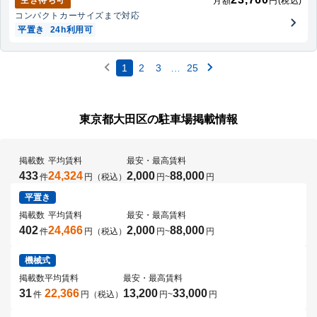
空き待ち可
月額
円(税込)
コンパクトカー
サイズまで対応
平置き
24h利用可
1
2
3
…
25
東京都大田区の駐車場掲載情報
掲載数
平均賃料
最安・最高賃料
433
24,324
2,000
88,000
件
円（税込）
円
~
円
平置き
掲載数
平均賃料
最安・最高賃料
402
24,466
2,000
88,000
件
円（税込）
円
~
円
機械式
掲載数
平均賃料
最安・最高賃料
31
22,366
13,200
33,000
件
円（税込）
円
~
円