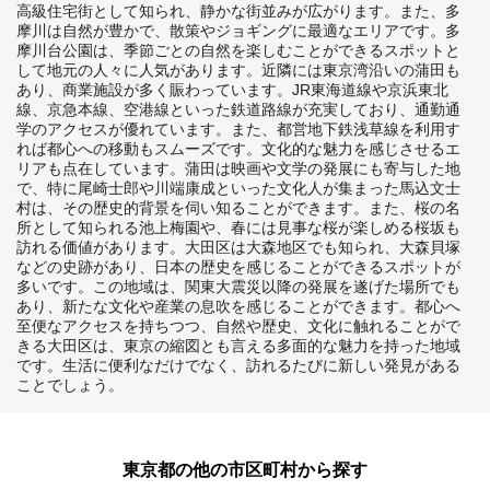
高級住宅街として知られ、静かな街並みが広がります。また、多
摩川は自然が豊かで、散策やジョギングに最適なエリアです。多
摩川台公園は、季節ごとの自然を楽しむことができるスポットと
して地元の人々に人気があります。近隣には東京湾沿いの蒲田も
あり、商業施設が多く賑わっています。JR東海道線や京浜東北
線、京急本線、空港線といった鉄道路線が充実しており、通勤通
学のアクセスが優れています。また、都営地下鉄浅草線を利用す
れば都心への移動もスムーズです。文化的な魅力を感じさせるエ
リアも点在しています。蒲田は映画や文学の発展にも寄与した地
で、特に尾崎士郎や川端康成といった文化人が集まった馬込文士
村は、その歴史的背景を伺い知ることができます。また、桜の名
所として知られる池上梅園や、春には見事な桜が楽しめる桜坂も
訪れる価値があります。大田区は大森地区でも知られ、大森貝塚
などの史跡があり、日本の歴史を感じることができるスポットが
多いです。この地域は、関東大震災以降の発展を遂げた場所でも
あり、新たな文化や産業の息吹を感じることができます。都心へ
至便なアクセスを持ちつつ、自然や歴史、文化に触れることがで
きる大田区は、東京の縮図とも言える多面的な魅力を持った地域
です。生活に便利なだけでなく、訪れるたびに新しい発見がある
ことでしょう。
東京都の他の市区町村から探す