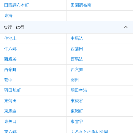
田園調布本町
田園調布南
東海
な行・は行
仲池上
中馬込
仲六郷
西蒲田
西糀谷
西馬込
西嶺町
西六郷
萩中
羽田
羽田旭町
羽田空港
東蒲田
東糀谷
東馬込
東嶺町
東矢口
東雪谷
東六郷
ふるさとの浜辺公園