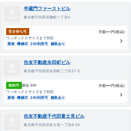
半蔵門ファーストビル
東京都千代田区麹町一丁目4
---
空き待ち可
月額
円(税込)
ワンボックス
サイズまで対応
屋根
機械式
24h利用可
舗装あり
住友不動産永田町ビル
東京都千代田区永田町二丁目17-3
---
契約可
最短
8/8
~
月額
円(税込)
ワンボックス
サイズまで対応
屋根
機械式
24h利用可
舗装あり
住友不動産千代田富士見ビル
東京都千代田区富士見一丁目8-19