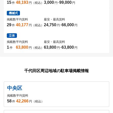
15
48,193
3,000
99,000
件
円（税込）
円
~
円
機械式
掲載数
平均賃料
最安・最高賃料
29
40,177
24,750
66,000
件
円（税込）
円
~
円
立体
掲載数
平均賃料
最安・最高賃料
1
63,800
63,800
63,800
件
円（税込）
円
~
円
千代田区周辺地域の駐車場掲載情報
中央区
掲載数
平均賃料
58
42,266
件
円（税込）