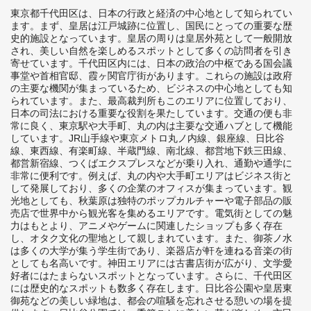
東京都千代田区は、日本の行政と経済の中心地として知られてい
ます。まず、皇居は江戸城跡に位置し、国民にとっての重要な歴
史的施設となっています。皇居の周りは皇居外苑として一般開放
され、美しい自然を楽しめるスポットとして多くの訪問者を引き
寄せています。千代田区内には、日本の政治の中枢である国会議
事堂や首相官邸、霞ヶ関官庁街があります。これらの施設は政府
の主要な機関が集まっているため、ビジネスの中心地としても知
られています。また、最高裁判所もこのエリアに位置しており、
日本の司法における重要な役割を果たしています。交通の便も非
常に良く、東京駅や大手町、丸の内は主要な交通ハブとして機能
しています。JR山手線や東京メトロ丸ノ内線、銀座線、日比谷
線、東西線、有楽町線、半蔵門線、南北線、都営地下鉄三田線、
都営新宿線、つくばエクスプレスなどが乗り入れ、通勤や通学に
非常に便利です。例えば、丸の内や大手町エリアはビジネス街と
して発展しており、多くの企業のオフィスが集まっています。観
光地としても、秋葉原は独特のポップカルチャーや電子部品の販
売店で世界中から観光客を集めるエリアです。電気街としての魅
力はもとより、アニメやゲームに関連したショップも多く存在
し、オタク文化の聖地として親しまれています。また、御茶ノ水
は多くの大学が集う学生街であり、楽器店が軒を連ねる音楽の街
としても名高いです。神田エリアには古書店街が広がり、文学愛
好者にはたまらないスポットとなっています。さらに、千代田区
には歴史的なスポットも数多く存在します。日比谷公園や皇居東
御苑などの美しい緑地は、都会の喧騒を忘れさせる憩いの場を提