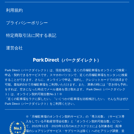
利用規約
プライバシーポリシー
特定商取引法に関する表記
運営会社
（パークダイレクト）
Park Direct（パークダイレクト）は、現在地周辺、近くの月極駐車場をオンラインで検索・
申込・契約できるサービスです。スマホやパソコンで、近くの月極駐車場をカンタンに検索
することができます。さらに、オンラインで申込、契約し、クレジットカードでの決済まで
可能。最短約5分で月極駐車場をご利用いただけます。また、満車の時には「空き待ち予約」
をすれば、空きになった時点でメール連絡を受け取れます。 Park Direct（パークダイレク
ト）は、オンライン契約可能台数No.1！※
「近くの駐車場をラクに探したい」「いくつかの駐車場を比較検討したい」 そんな方はぜひ
Park Direct（パークダイレクト）をご利用ください。
※「月極駐車場のオンライン契約サービス」の「導入社数」（サービス導
入をしている不動産管理会社数）と「オンライン契約可能台数」につい
て、2022年12月・2023年12月の㈱エクスクリエによる対象各社（駐車
場のシェアリングサービス・サブリースは除く）へのヒアリング調査、並