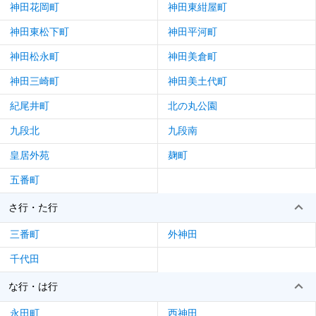
神田花岡町
神田東紺屋町
神田東松下町
神田平河町
神田松永町
神田美倉町
神田三崎町
神田美土代町
紀尾井町
北の丸公園
九段北
九段南
皇居外苑
麹町
五番町
さ行・た行
三番町
外神田
千代田
な行・は行
永田町
西神田