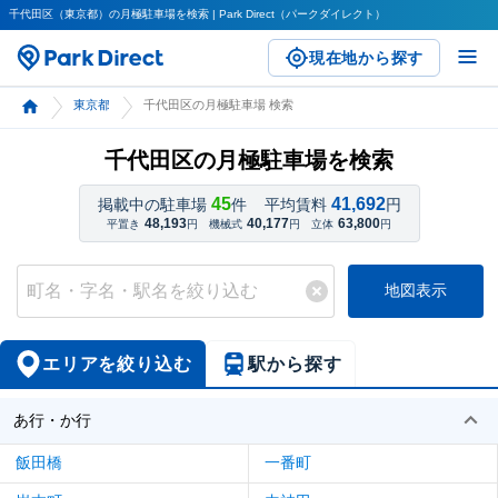
千代田区（東京都）の月極駐車場を検索 | Park Direct（パークダイレクト）
現在地から探す
東京都
千代田区の月極駐車場 検索
千代田区の月極駐車場を検索
45
41,692
掲載中の駐車場
件
平均賃料
円
48,193
40,177
63,800
平置き
円
機械式
円
立体
円
地図表示
エリアを絞り込む
駅から探す
あ行・か行
飯田橋
一番町