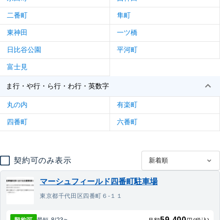
二番町
隼町
東神田
一ツ橋
日比谷公園
平河町
富士見
ま行・や行・ら行・わ行・英数字
丸の内
有楽町
四番町
六番町
契約可のみ表示
マーシュフィールド四番町駐車場
東京都千代田区四番町６‐１１
59,400