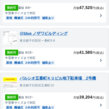
47,520
契約可
最短
8/8
~
月額
円(税込)
中型車
サイズまで対応
屋根
機械式
24h利用可
舗装あり
@blue ノザワビルディング
東京都千代田区一番町9-8
41,580
契約可
最短
8/19
~
月額
円(税込)
中型車
サイズまで対応
屋根
機械式
24h利用可
舗装あり
パルシオ五番町ＫＵビル地下駐車場 2号機
東京都千代田区五番町10
39,204
契約可
最短
8/13
~
月額
円(税込)
中型車
サイズまで対応
屋根
機械式
24h利用可
舗装あり