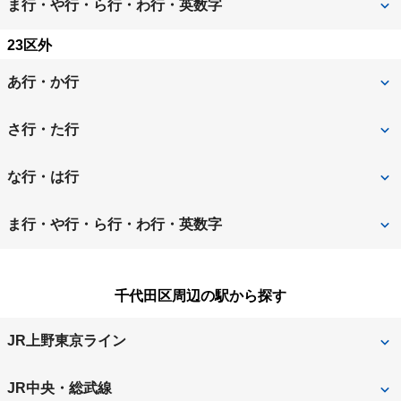
中野区
練馬区
ま行・や行・ら行・わ行・英数字
北区
江東区
墨田区
世田谷区
文京区
23区外
港区
目黒区
台東区
中央区
あ行・か行
千代田区
豊島区
昭島市
あきる野市
さ行・た行
稲城市
青梅市
立川市
多摩市
な行・は行
清瀬市
国立市
調布市
西多摩郡日の出町
西多摩郡瑞穂町
ま行・や行・ら行・わ行・英数字
小金井市
国分寺市
西東京市
八王子市
町田市
三鷹市
小平市
狛江市
千代田区周辺の駅から探す
羽村市
東久留米市
武蔵野市
武蔵村山市
JR上野東京ライン
東村山市
東大和市
東京
日野市
府中市
JR中央・総武線