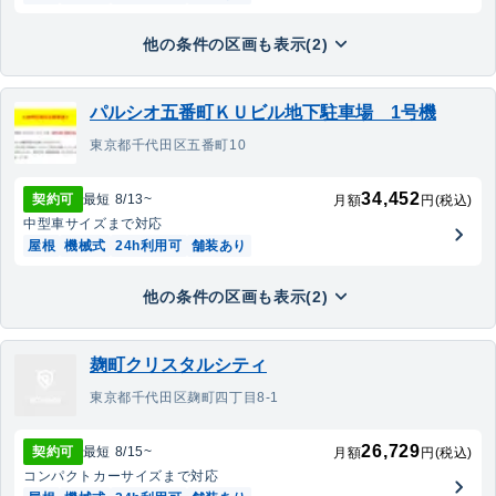
他の条件の区画も表示(2)
パルシオ五番町ＫＵビル地下駐車場 1号機
東京都千代田区五番町10
34,452
契約可
最短
8/13
~
月額
円(税込)
中型車
サイズまで対応
屋根
機械式
24h利用可
舗装あり
他の条件の区画も表示(2)
麹町クリスタルシティ
東京都千代田区麹町四丁目8-1
26,729
契約可
最短
8/15
~
月額
円(税込)
コンパクトカー
サイズまで対応