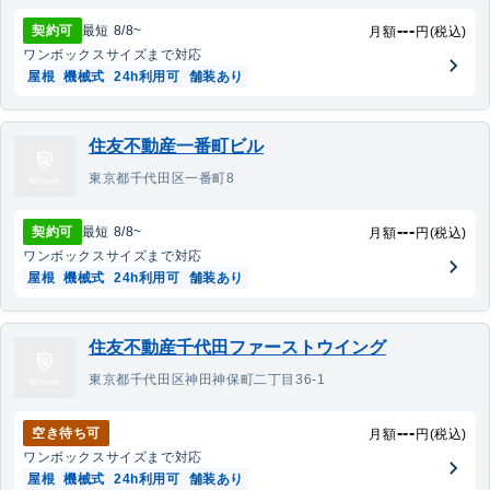
---
契約可
最短
8/8
~
月額
円(税込)
ワンボックス
サイズまで対応
屋根
機械式
24h利用可
舗装あり
住友不動産一番町ビル
東京都千代田区一番町8
---
契約可
最短
8/8
~
月額
円(税込)
ワンボックス
サイズまで対応
屋根
機械式
24h利用可
舗装あり
住友不動産千代田ファーストウイング
東京都千代田区神田神保町二丁目36-1
---
空き待ち可
月額
円(税込)
ワンボックス
サイズまで対応
屋根
機械式
24h利用可
舗装あり