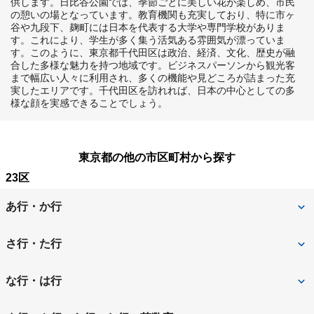
供します。日比谷公園では、季節ごとに美しい花が楽しめ、市民
の憩いの場となっています。教育機関も充実しており、特に市ヶ
谷や九段下、麹町には日本を代表する大学や専門学校がありま
す。これにより、学生が多く集う活気ある雰囲気が漂っていま
す。このように、東京都千代田区は政治、経済、文化、歴史が融
合した多様な魅力を持つ地域です。ビジネスパーソンから観光客
まで幅広い人々に利用され、多くの機能や見どころが詰まった充
実したエリアです。千代田区を訪れれば、日本の中心としての多
様な顔を実感できることでしょう。
東京都の他の市区町村から探す
23区
あ行・か行
足立区
荒川区
さ行・た行
板橋区
江戸川区
品川区
渋谷区
な行・は行
大田区
葛飾区
新宿区
杉並区