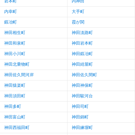
岩本町
内神田
内幸町
大手町
鍛冶町
霞が関
神田相生町
神田淡路町
神田和泉町
神田岩本町
神田小川町
神田鍛冶町
神田北乗物町
神田紺屋町
神田佐久間河岸
神田佐久間町
神田猿楽町
神田神保町
神田須田町
神田駿河台
神田多町
神田司町
神田富山町
神田錦町
神田西福田町
神田練塀町