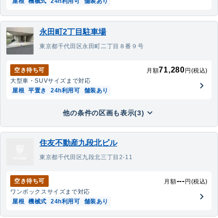
屋根
機械式
24h利用可
舗装あり
永田町2丁目駐車場
東京都千代田区永田町二丁目８番９号
71,280
空き待ち可
月額
円(税込)
大型車・SUV
サイズまで対応
屋根
平置き
24h利用可
舗装あり
他の条件の区画も表示(3)
住友不動産九段北ビル
東京都千代田区九段北三丁目2-11
---
空き待ち可
月額
円(税込)
ワンボックス
サイズまで対応
屋根
機械式
24h利用可
舗装あり