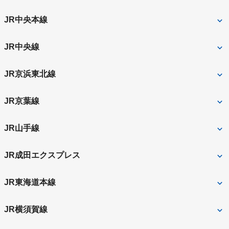
福生市
御茶ノ水
水道橋
JR中央本線
秋葉原
飯田橋
東京
JR中央線
御茶ノ水
東京
JR京浜東北線
神田
有楽町
東京
JR京葉線
神田
秋葉原
東京
JR山手線
東京
有楽町
JR成田エクスプレス
秋葉原
神田
東京
JR東海道本線
東京
JR横須賀線