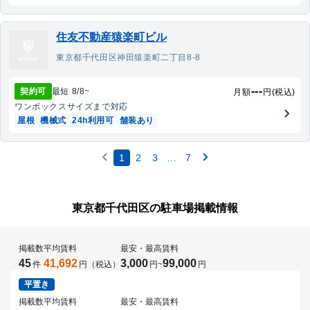
住友不動産猿楽町ビル
東京都千代田区神田猿楽町二丁目8-8
---
契約可
最短
8/8
~
月額
円(税込)
ワンボックス
サイズまで対応
屋根
機械式
24h利用可
舗装あり
1
2
3
…
7
東京都千代田区の駐車場掲載情報
掲載数
平均賃料
最安・最高賃料
45
41,692
3,000
99,000
件
円（税込）
円
~
円
平置き
掲載数
平均賃料
最安・最高賃料