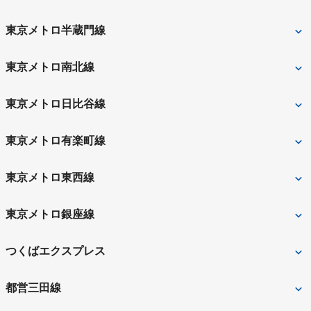
御茶ノ水
東京
二重橋前
国会議事堂前
東京メトロ半蔵門線
淡路町
霞ケ関
大手町
新御茶ノ水
九段下
半蔵門
東京メトロ南北線
日比谷
霞ケ関
大手町
永田町
市ケ谷
永田町
東京メトロ日比谷線
神保町
溜池山王
日比谷
秋葉原
東京メトロ有楽町線
霞ケ関
有楽町
桜田門
東京メトロ東西線
永田町
麹町
九段下
大手町
東京メトロ銀座線
竹橋
飯田橋
末広町
溜池山王
つくばエクスプレス
神田
秋葉原
都営三田線