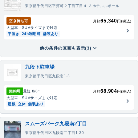
東京都千代田区平河町２丁目丁目４‐３ホテルルポール
65,340
空き待ち可
月額
円(税込)
大型車・SUV
サイズまで対応
平置き
24h利用可
舗装あり
他の条件の区画も表示(3)
九段下駐車場
東京都千代田区九段南1-3
68,904
契約可
最短
8/8
~
月額
円(税込)
大型車・SUV
サイズまで対応
屋根
立体
舗装あり
スムーズパーク九段南2丁目
東京都千代田区九段南二丁目1-30