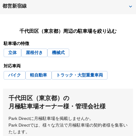
内幸町
大手町
都営新宿線
日比谷
水道橋
九段下
小川町
千代田区（東京都）
周辺の駐車場を絞り込む
神保町
岩本町
神保町
駐車場の特徴
立体
屋根付き
機械式
対応車両
バイク
軽自動車
トラック・大型重量車両
千代田区（東京都）の
月極駐車場オーナー様・管理会社様
Park Directに月極駐車場を掲載しませんか。
Park Directでは、様々な方法で月極駐車場の契約者様を集客い
たします。