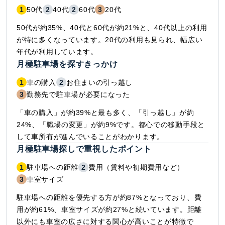
1
50代
2
40代
2
60代
3
20代
50代が約35%、40代と60代が約21%と、40代以上の利用
が特に多くなっています。20代の利用も見られ、幅広い
年代が利用しています。
月極駐車場を探すきっかけ
1
車の購入
2
お住まいの引っ越し
3
勤務先で駐車場が必要になった
「車の購入」が約39%と最も多く、「引っ越し」が約
24%、「職場の変更」が約9%です。都心での移動手段と
して車所有が進んでいることがわかります。
月極駐車場探しで重視したポイント
1
駐車場への距離
2
費用（賃料や初期費用など）
3
車室サイズ
駐車場への距離を優先する方が約87%となっており、費
用が約61%、車室サイズが約27%と続いています。距離
以外にも車室の広さに対する関心が高いことが特徴で