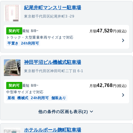
紀尾井町マンスリー駐車場
東京都千代田区紀尾井町3 -29
47,520
契約可
最短
8/8
~
月額
円(税込)
トラック・大型重量車両
サイズまで対応
平置き
24h利用可
神田平沼ビル機械式駐車場
東京都千代田区神田司町二丁目 6-1
42,768
契約可
最短
8/8
~
月額
円(税込)
中型車
サイズまで対応
屋根
機械式
24h利用可
舗装あり
他の条件の区画も表示(2)
ホテルルポール麹町駐車場