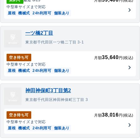
契約可
最短
8/23
~
月額
円(税込)
中型車
サイズまで対応
屋根
機械式
24h利用可
舗装あり
一ツ橋2丁目
東京都千代田区一ツ橋二丁目 3-1
35,640
空き待ち可
月額
円(税込)
中型車
サイズまで対応
屋根
機械式
24h利用可
舗装あり
神田神保町3丁目第2
東京都千代田区神田神保町三丁目 3
38,016
空き待ち可
月額
円(税込)
中型車
サイズまで対応
屋根
機械式
24h利用可
舗装あり