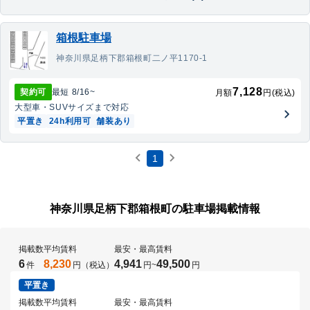
箱根駐車場
神奈川県足柄下郡箱根町二ノ平1170-1
7,128
契約可
最短
8/16
~
月額
円(税込)
大型車・SUV
サイズまで対応
平置き
24h利用可
舗装あり
1
神奈川県足柄下郡箱根町の駐車場掲載情報
掲載数
平均賃料
最安・最高賃料
6
8,230
4,941
49,500
件
円（税込）
円
~
円
平置き
掲載数
平均賃料
最安・最高賃料