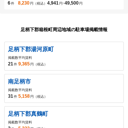
6
8,230
4,941
49,500
件
円（税込）
円
~
円
足柄下郡箱根町周辺地域の駐車場掲載情報
足柄下郡湯河原町
掲載数
平均賃料
21
9,365
件
円（税込）
南足柄市
掲載数
平均賃料
31
5,158
件
円（税込）
足柄下郡真鶴町
掲載数
平均賃料