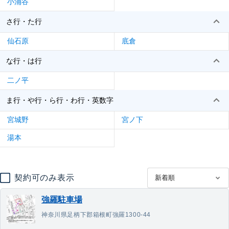
小涌谷
さ行・た行
仙石原
底倉
な行・は行
二ノ平
ま行・や行・ら行・わ行・英数字
宮城野
宮ノ下
湯本
契約可のみ表示
強羅駐車場
神奈川県足柄下郡箱根町強羅1300-44