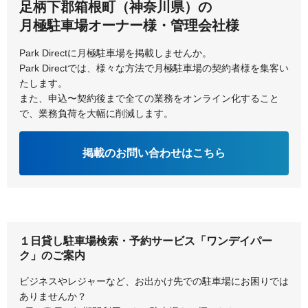
足柄下郡箱根町（神奈川県）の
横浜市都筑区
横浜市鶴見区
月極駐車場オーナー様・管理会社様
横浜市戸塚区
横浜市中区
Park Directに月極駐車場を掲載しませんか。
Park Directでは、様々な方法で月極駐車場の契約者様を集客い
横浜市西区
横浜市保土ケ谷区
たします。
また、申込〜契約後まで全ての業務をオンライン化すること
横浜市緑区
横浜市南区
で、業務負荷を大幅に削減します。
掲載のお問い合わせはこちら
１日貸し駐車場検索・予約サービス「ワンデイパー
ク」のご案内
ビジネスやレジャーなど、お出かけ先での駐車場にお困りでは
ありませんか？