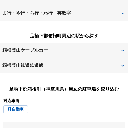
足柄上郡松田町
足柄下郡箱根町
相模原市緑区
相模原市南区
中郡大磯町
中郡二宮町
ま行・や行・ら行・わ行・英数字
足柄下郡真鶴町
足柄下郡湯河原町
座間市
逗子市
秦野市
平塚市
三浦郡葉山町
三浦市
厚木市
綾瀬市
足柄下郡箱根町周辺の駅から探す
茅ヶ崎市
藤沢市
南足柄市
大和市
伊勢原市
海老名市
箱根登山ケーブルカー
横須賀市
横浜市
小田原市
鎌倉市
上強羅
中強羅
箱根登山鉄道鉄道線
横浜市青葉区
横浜市旭区
川崎市
川崎市麻生区
公園上
公園下
塔ノ沢
大平台
横浜市泉区
横浜市磯子区
川崎市川崎区
川崎市幸区
足柄下郡箱根町（神奈川県）
周辺の駐車場を絞り込む
強羅
早雲山
宮ノ下
小涌谷
横浜市神奈川区
横浜市金沢区
川崎市高津区
川崎市多摩区
対応車両
強羅
彫刻の森
横浜市港南区
横浜市港北区
軽自動車
川崎市中原区
川崎市宮前区
箱根湯本
横浜市栄区
横浜市瀬谷区
高座郡寒川町