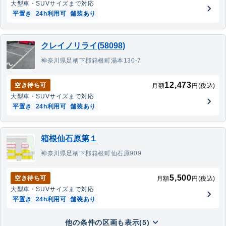
大型車・SUV
サイズまで対応
平置き
24h利用可
舗装あり
クレイノリライ(58098)
神奈川県足柄下郡箱根町湯本130-7
12,473
空き待ち可
月額
円(税込)
大型車・SUV
サイズまで対応
平置き
24h利用可
舗装あり
箱根仙石原第１
神奈川県足柄下郡箱根町仙石原909
5,500
空き待ち可
月額
円(税込)
大型車・SUV
サイズまで対応
平置き
24h利用可
舗装あり
他の条件の区画も表示(5)