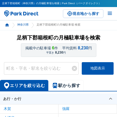
足柄下郡箱根町（神奈川県）の月極駐車場を検索 | Park Direct（パークダイレクト）
現在地から探す
神奈川県
足柄下郡箱根町の月極駐車場 検索
足柄下郡箱根町の月極駐車場を検索
6
8,230
掲載中の駐車場
件
平均賃料
円
8,230
平置き
円
地図表示
エリアを絞り込む
駅から探す
あ行・か行
木賀
強羅