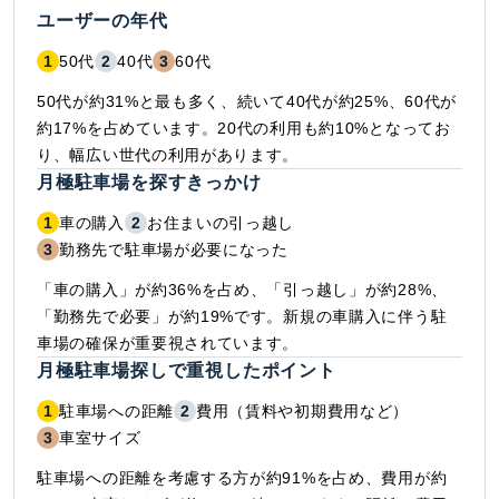
ユーザーの年代
1
50代
2
40代
3
60代
50代が約31%と最も多く、続いて40代が約25%、60代が
約17%を占めています。20代の利用も約10%となってお
り、幅広い世代の利用があります。
月極駐車場を探すきっかけ
1
車の購入
2
お住まいの引っ越し
3
勤務先で駐車場が必要になった
「車の購入」が約36%を占め、「引っ越し」が約28%、
「勤務先で必要」が約19%です。新規の車購入に伴う駐
車場の確保が重要視されています。
月極駐車場探しで重視したポイント
1
駐車場への距離
2
費用（賃料や初期費用など）
3
車室サイズ
駐車場への距離を考慮する方が約91%を占め、費用が約