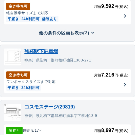
9,592
空き待ち可
月額
円(税込)
軽自動車
サイズまで対応
平置き
24h利用可
舗装あり
他の条件の区画も表示(2)
強羅駅下駐車場
神奈川県足柄下郡箱根町強羅1300-271
7,216
空き待ち可
月額
円(税込)
ワンボックス
サイズまで対応
平置き
24h利用可
コスモステージ(29819)
神奈川県足柄下郡箱根町湯本字下耕地13-9
8,997
契約可
最短
8/17
~
月額
円(税込)