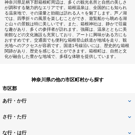
神奈川県足柄下郡箱根町周辺は、多くの観光名所と自然の美しさ
が調和する魅力的なエリアです。箱根温泉は、全国的にも知られ
る温泉地で、その湯量と効能は訪れる人々を魅了します。芦ノ湖
では、四季折々の風景を楽しむことができ、遊覧船から眺める湖
と山々の景観は特に美しいです。また、箱根神社は、静かで荘厳
な趣があり、多くの参拝者が訪れます。強羅は、温泉とともに美
術館などの文化施設も充実しており、アートに興味がある方にも
おすすめです。交通面でも便利な箱根登山鉄道が地域を走り、観
光地へのアクセスが容易です。国道1号線沿いには、歴史的な箱根
関跡があり、歴史を感じることができます。箱根町は、自然と文
化が融合した豊かな地域で、多様な体験を提供しています。
神奈川県の他の市区町村から探す
市区郡
あ行・か行
愛甲郡愛川町
足柄上郡大井町
さ行・た行
足柄上郡開成町
足柄上郡中井町
相模原市
相模原市中央区
な行・は行